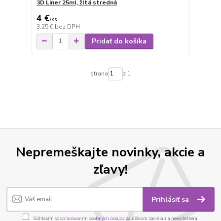
3D Liner 25ml, žltá stredná
4 €
/
ks
3,25 €
bez DPH
Pridať do košíka
strana
z 1
Nepremeškajte novinky, akcie a
zľavy!
Prihlásiť sa
Súhlasím so
spracovaním osobných údajov
za účelom zasielania newslettera.