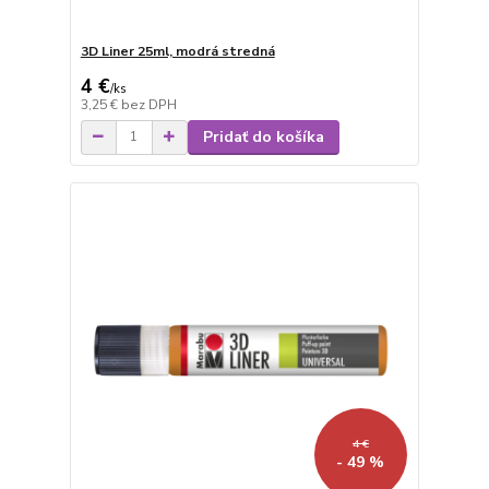
3D Liner 25ml, modrá stredná
4 €
/
ks
3,25 €
bez DPH
Pridať do košíka
4 €
- 49 %