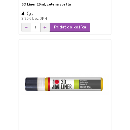
3D Liner 25ml, zelená svetlá
4 €
/
ks
3,25 €
bez DPH
Pridať do košíka