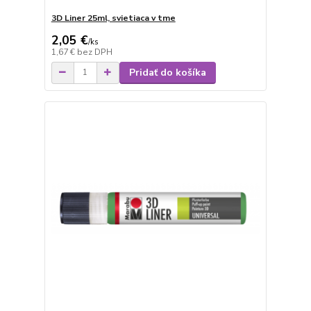
3D Liner 25ml, svietiaca v tme
2,05 €
/
ks
1,67 €
bez DPH
Pridať do košíka