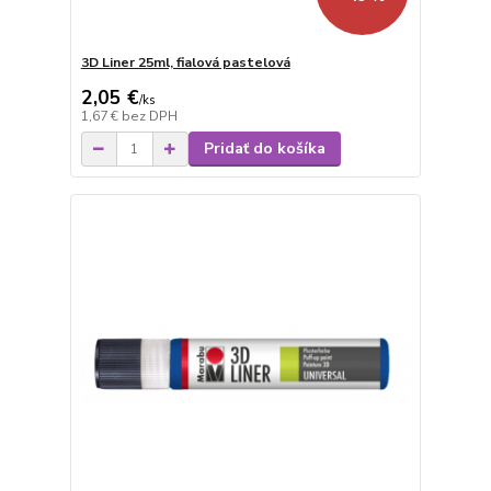
3D Liner 25ml, fialová pastelová
2,05 €
/
ks
1,67 €
bez DPH
Pridať do košíka