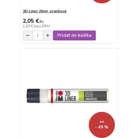
3D Liner 25ml, oranžová
2,05 €
/
ks
1,67 €
bez DPH
Pridať do košíka
4 €
- 49 %