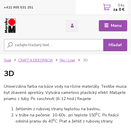
0
ks
+421 905 531 251
za
0 €
Menu
Hľadať
Úvod
CRAFT A DEKORÁCIA
Pen / Liner
3D
3D
Univerzálna farba na báze vody na rôzne materiály. Textílie musia
byť zbavené apretúry. Vytvára sametovo plastický efekt. Maľujete
priamo z tuby. Po zaschnutí (6-12 hod.) fixujete:
žehlením z rubovej strany teplotou na bavlnu,,
0
v trúbe na pečenie 10-60s.. pri teplote 150
C. Po fixácii
0
odolná praniu do 40
C. Prať a žehliť z rubovej strany.