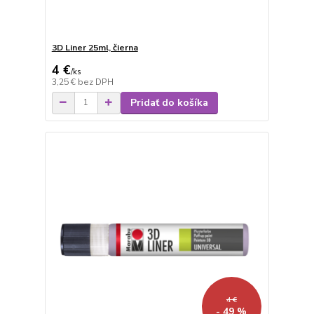
3D Liner 25ml, čierna
4 €
/
ks
3,25 €
bez DPH
Pridať do košíka
4 €
- 49 %