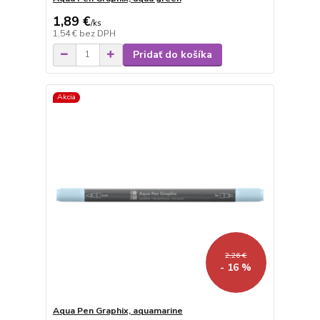
1,89 €
/
ks
1,54 €
bez DPH
Pridať do košíka
Akcia
2,26 €
- 16 %
Aqua Pen Graphix, aquamarine