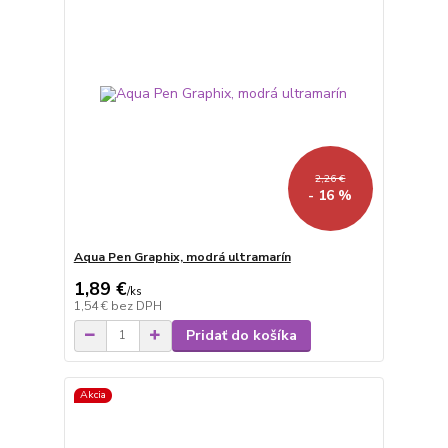
2,26 €
- 16 %
Aqua Pen Graphix, modrá ultramarín
1,89 €
/
ks
1,54 €
bez DPH
Pridať do košíka
Akcia