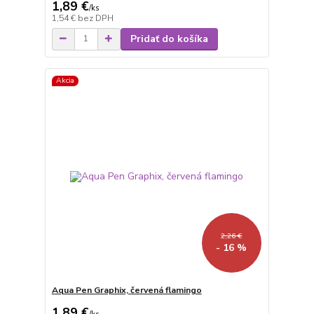
1,89 €
/
ks
1,54 €
bez DPH
Pridať do košíka
Akcia
2,26 €
- 16 %
Aqua Pen Graphix, červená flamingo
1,89 €