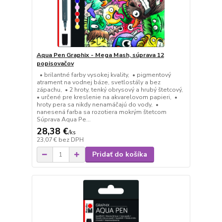
Aqua Pen Graphix - Mega Mash, súprava 12
popisovačov
• brilantné farby vysokej kvality, • pigmentový
atrament na vodnej báze, svetlostály a bez
zápachu, • 2 hroty, tenký obrysový a hrubý štetcový,
• určené pre kreslenie na akvarelovom papieri, •
hroty pera sa nikdy nenamáčajú do vody, •
nanesená farba sa rozotiera mokrým štetcom
Súprava Aqua Pe...
28,38 €
/
ks
23,07 €
bez DPH
Pridať do košíka