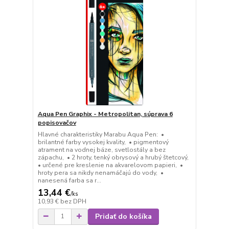
Aqua Pen Graphix - Metropolitan, súprava 6
popisovačov
Hlavné charakteristiky Marabu Aqua Pen: •
brilantné farby vysokej kvality, • pigmentový
atrament na vodnej báze, svetlostály a bez
zápachu, • 2 hroty, tenký obrysový a hrubý štetcový,
• určené pre kreslenie na akvarelovom papieri, •
hroty pera sa nikdy nenamáčajú do vody, •
nanesená farba sa r...
13,44 €
/
ks
10,93 €
bez DPH
Pridať do košíka