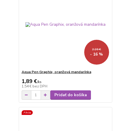
2,26 €
- 16 %
Aqua Pen Graphix, oranžová mandarínka
1,89 €
/
ks
1,54 €
bez DPH
Pridať do košíka
Akcia