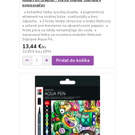
popisovačov
• brilantné farby vysokej kvality, • pigmentový
atrament na vodnej báze, svetlostály a bez
zápachu, • 2 hroty, tenký obrysový a hrubý štetcový,
• určené pre kreslenie na akvarelovom papieri, •
hroty pera sa nikdy nenamáčajú do vody, •
nanesená farba sa rozotiera mokrým štetcom
Súprava Aqua Pe...
13,44 €
/
ks
10,93 €
bez DPH
Pridať do košíka