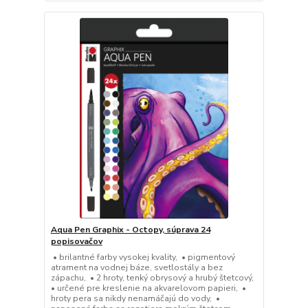
Aqua Pen Graphix - Octopy, súprava 24
popisovačov
• brilantné farby vysokej kvality, • pigmentový
atrament na vodnej báze, svetlostály a bez
zápachu, • 2 hroty, tenký obrysový a hrubý štetcový,
• určené pre kreslenie na akvarelovom papieri, •
hroty pera sa nikdy nenamáčajú do vody, •