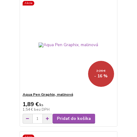
Akcia
2,26 €
- 16 %
Aqua Pen Graphix, malinová
1,89 €
/
ks
1,54 €
bez DPH
Pridať do košíka
Akcia