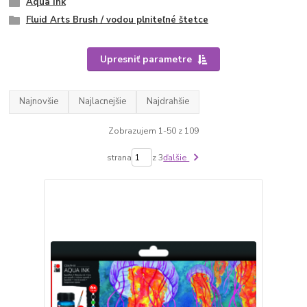
Aqua Ink
Fluid Arts Brush / vodou plniteľné štetce
Upresniť parametre
Najnovšie
Najlacnejšie
Najdrahšie
Zobrazujem 1-50 z 109
strana
z 3
ďalšie