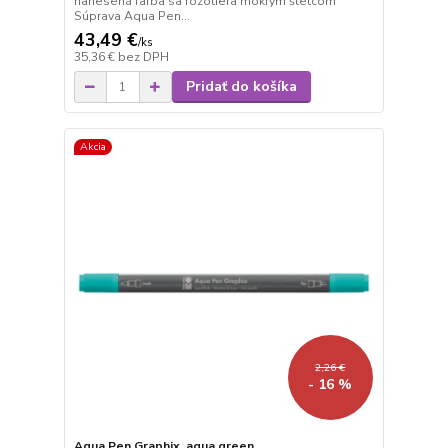
nanesená farba sa rozotiera mokrým štetcom
Súprava Aqua Pen...
43,49 €
/
ks
35,36 €
bez DPH
Pridať do košíka
Akcia
2,26 €
- 16 %
Aqua Pen Graphix, aqua green