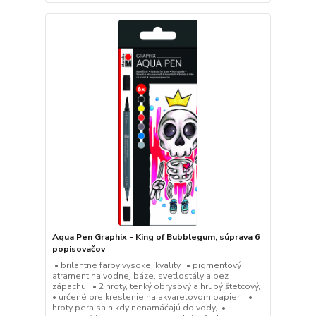
Aqua Pen Graphix - King of Bubblegum, súprava 6
popisovačov
• brilantné farby vysokej kvality, • pigmentový
atrament na vodnej báze, svetlostály a bez
zápachu, • 2 hroty, tenký obrysový a hrubý štetcový,
• určené pre kreslenie na akvarelovom papieri, •
hroty pera sa nikdy nenamáčajú do vody, •