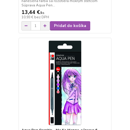
nanesená farba sa rozotiera mokrým štetcom
Súprava Aqua Pen...
13,44 €
/
ks
10,93 €
bez DPH
Pridať do košíka
Aqua Pen Graphix - Ma Ke Manga, súprava 6