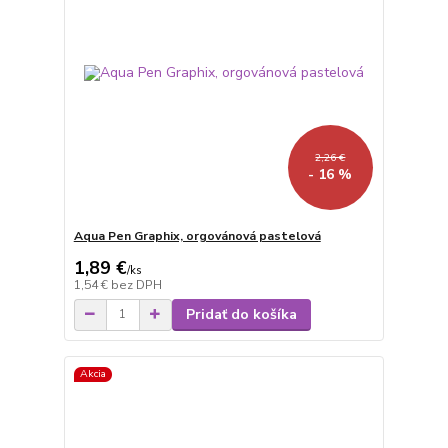
2,26 €
- 16 %
Aqua Pen Graphix, orgovánová pastelová
1,89 €
/
ks
1,54 €
bez DPH
Pridať do košíka
Akcia