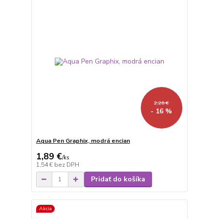
2,26 €
- 16 %
Aqua Pen Graphix, modrá encian
1,89 €
/
ks
1,54 €
bez DPH
Pridať do košíka
Akcia