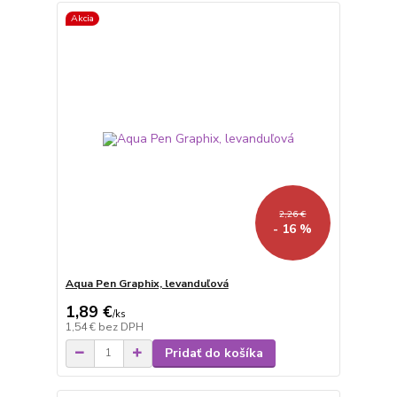
Akcia
2,26 €
- 16 %
Aqua Pen Graphix, levanduľová
1,89 €
/
ks
1,54 €
bez DPH
Pridať do košíka