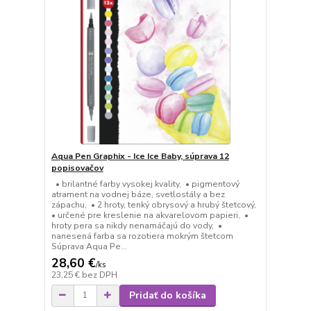
Aqua Pen Graphix - Ice Ice Baby, súprava 12
popisovačov
• brilantné farby vysokej kvality, • pigmentový
atrament na vodnej báze, svetlostály a bez
zápachu, • 2 hroty, tenký obrysový a hrubý štetcový,
• určené pre kreslenie na akvarelovom papieri, •
hroty pera sa nikdy nenamáčajú do vody, •
nanesená farba sa rozotiera mokrým štetcom
Súprava Aqua Pe...
28,60 €
/
ks
23,25 €
bez DPH
Pridať do košíka