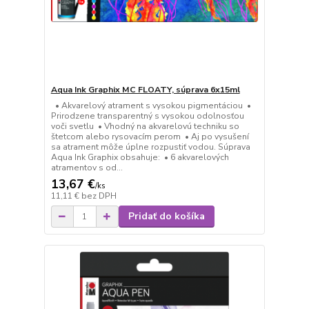
Aqua Ink Graphix MC FLOATY, súprava 6x15ml
• Akvarelový atrament s vysokou pigmentáciou •
Prirodzene transparentný s vysokou odolnosťou
voči svetlu • Vhodný na akvarelovú techniku so
štetcom alebo rysovacím perom • Aj po vysušení
sa atrament môže úplne rozpustiť vodou. Súprava
Aqua Ink Graphix obsahuje: • 6 akvarelových
atramentov s od...
13,67 €
/
ks
11,11 €
bez DPH
Pridať do košíka