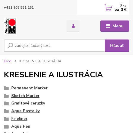
0
ks
+421 905 531 251
za
0 €
Menu
Hľadať
Úvod
KRESLENIE A ILUSTRÁCIA
KRESLENIE A ILUSTRÁCIA
Permanent Marker
Sketch Marker
Grafitové ceruzky
Aqua Pastelky
Fineliner
Aqua Pen