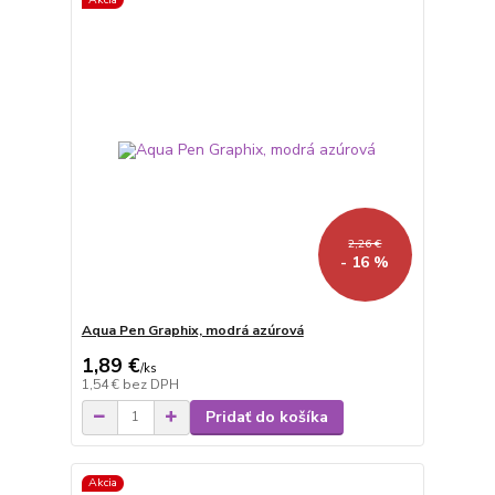
2,26 €
- 16 %
Aqua Pen Graphix, modrá azúrová
1,89 €
/
ks
1,54 €
bez DPH
Pridať do košíka
Akcia