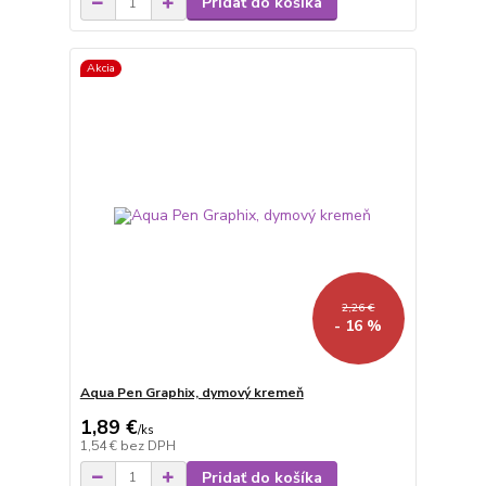
Pridať do košíka
Akcia
2,26 €
- 16 %
Aqua Pen Graphix, dymový kremeň
1,89 €
/
ks
1,54 €
bez DPH
Pridať do košíka