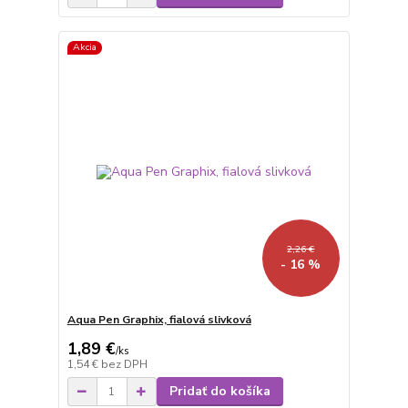
Akcia
2,26 €
- 16 %
Aqua Pen Graphix, fialová slivková
1,89 €
/
ks
1,54 €
bez DPH
Pridať do košíka