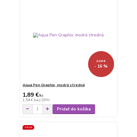
2,26 €
- 16 %
Aqua Pen Graphix, modrá stredná
1,89 €
/
ks
1,54 €
bez DPH
Pridať do košíka
Akcia