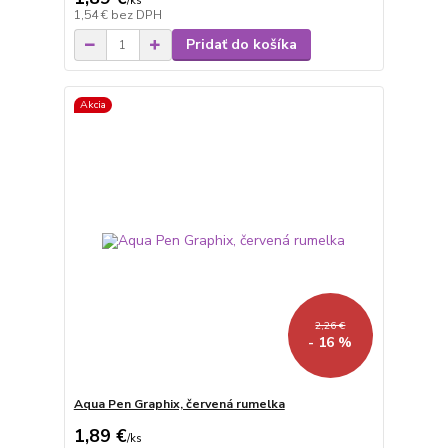
/
ks
1,54 €
bez DPH
Pridať do košíka
Akcia
2,26 €
- 16 %
Aqua Pen Graphix, červená rumelka
1,89 €
/
ks