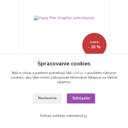
2,26 €
- 16 %
Spracovanie cookies
Aqua Pen Graphix, petrolejová
1,89 €
Náš e-shop a partneri potrebujú Váš
súhlas
s použitím súborov
/
ks
cookies, aby Vám mohli zobrazovať informácie týkajúce sa Vašich
1,54 €
bez DPH
záujmov.
Pridať do košíka
Súhlasím
Nastavenia
Akcia
Súhlas môžete odmietnuť
tu
.