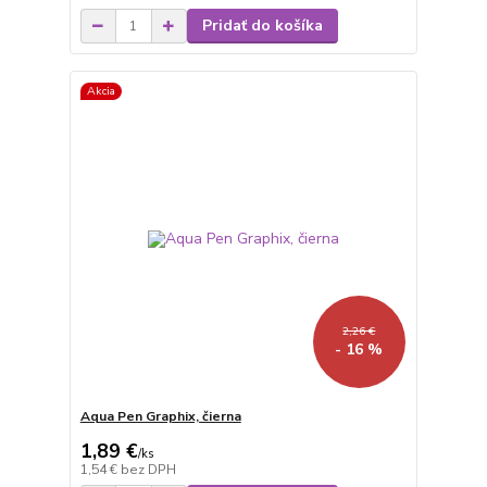
Pridať do košíka
Akcia
2,26 €
- 16 %
Aqua Pen Graphix, čierna
1,89 €
/
ks
1,54 €
bez DPH