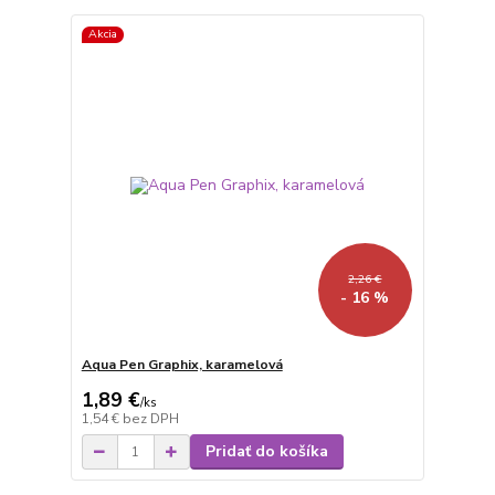
Akcia
2,26 €
- 16 %
Aqua Pen Graphix, karamelová
1,89 €
/
ks
1,54 €
bez DPH
Pridať do košíka