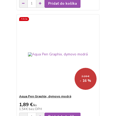
Pridať do košíka
Akcia
2,26 €
- 16 %
Aqua Pen Graphix, dymovo modrá
1,89 €
/
ks
1,54 €
bez DPH