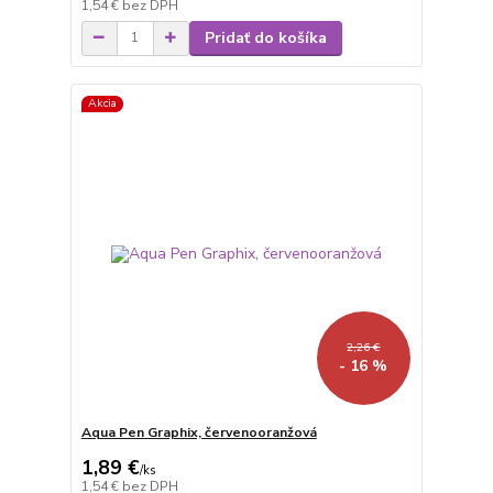
1,54 €
bez DPH
Pridať do košíka
Akcia
2,26 €
- 16 %
Aqua Pen Graphix, červenooranžová
1,89 €
/
ks
1,54 €
bez DPH