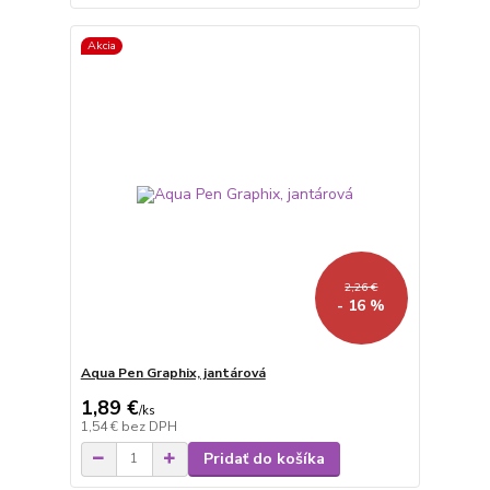
Akcia
2,26 €
- 16 %
Aqua Pen Graphix, jantárová
1,89 €
/
ks
1,54 €
bez DPH
Pridať do košíka