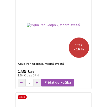
2,26 €
- 16 %
Aqua Pen Graphix, modrá svetlá
1,89 €
/
ks
1,54 €
bez DPH
Pridať do košíka
Akcia