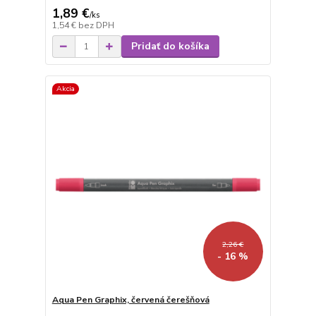
1,89 €
/
ks
1,54 €
bez DPH
Pridať do košíka
Akcia
2,26 €
- 16 %
Aqua Pen Graphix, červená čerešňová