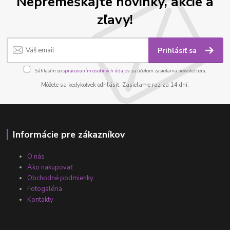
Nepremeškajte novinky, akcie a
zľavy!
Prihlásiť sa
Súhlasím so
spracovaním osobných údajov
za účelom zasielania newslettera.
Môžete sa kedykoľvek odhlásiť. Zasielame raz za 14 dní.
Informácie pre zákazníkov
O nás
Ako nakupovať
Obchodné podmienky
Fotogaléria
Kontakty