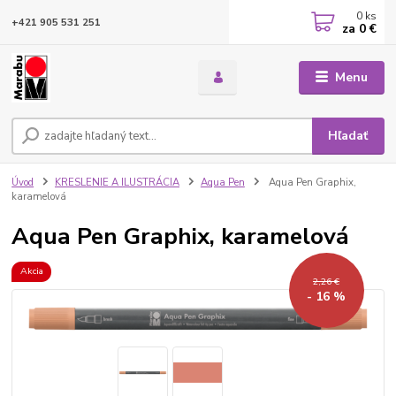
0
ks
+421 905 531 251
za
0 €
Menu
Hľadať
Úvod
KRESLENIE A ILUSTRÁCIA
Aqua Pen
Aqua Pen Graphix,
karamelová
Aqua Pen Graphix, karamelová
Akcia
2,26 €
- 16 %