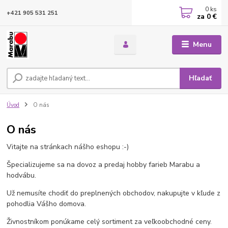
0
ks
+421 905 531 251
za
0 €
Menu
Hľadať
Úvod
O nás
O nás
Vitajte na stránkach nášho eshopu :-)
Špecializujeme sa na dovoz a predaj hobby farieb Marabu a
hodvábu.
Už nemusíte chodiť do preplnených obchodov, nakupujte v kľude z
pohodlia Vášho domova.
Živnostníkom ponúkame celý sortiment za veľkoobchodné ceny.