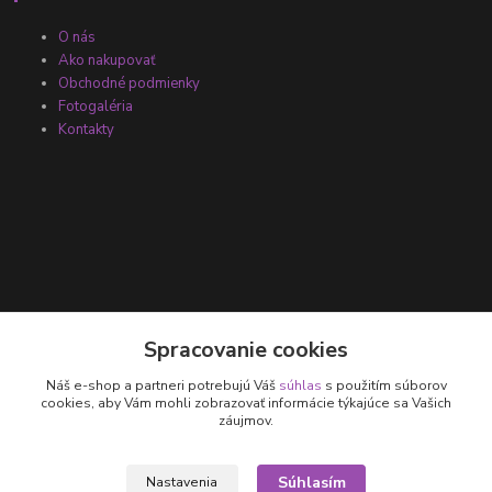
O nás
Ako nakupovať
Obchodné podmienky
Fotogaléria
Kontakty
Kontakty
Spracovanie cookies
Náš e-shop a partneri potrebujú Váš
súhlas
s použitím súborov
+421 905 531 251
cookies, aby Vám mohli zobrazovať informácie týkajúce sa Vašich
záujmov.
info@parallax.sk
Súhlasím
Nastavenia