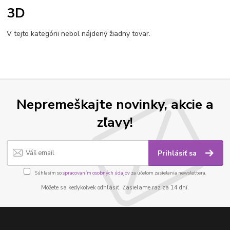
3D
V tejto kategórii nebol nájdený žiadny tovar.
Nepremeškajte novinky, akcie a
zľavy!
Prihlásiť sa
Súhlasím so
spracovaním osobných údajov
za účelom zasielania newslettera.
Môžete sa kedykoľvek odhlásiť. Zasielame raz za 14 dní.