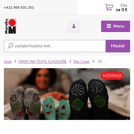
0
ks
+421 905 531 251
za
0 €
Menu
Hľadať
Úvod
FARBY NA TEXTIL A HODVÁB
Pen / Liner
3D