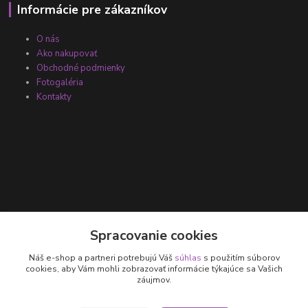
Informácie pre zákazníkov
O nás
Ako nakupovať
Obchodné podmienky
Fotogaléria
Kontakty
Kontakty
Spracovanie cookies
Náš e-shop a partneri potrebujú Váš
súhlas
s použitím súborov
+421 905 531 251
cookies, aby Vám mohli zobrazovať informácie týkajúce sa Vašich
záujmov.
info@parallax.sk