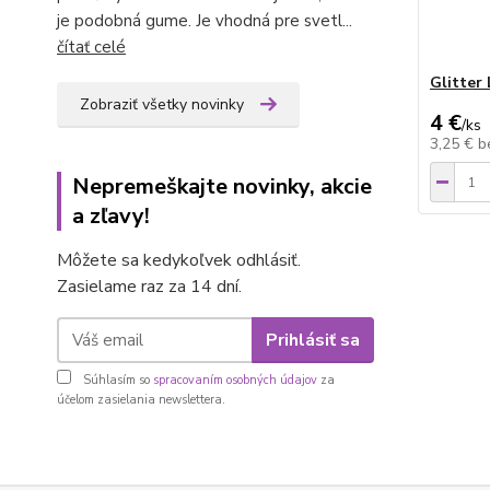
je podobná gume. Je vhodná pre svetl...
čítať celé
Glitter 
Zobraziť všetky novinky
4 €
/
ks
3,25 €
b
Nepremeškajte novinky, akcie
a zľavy!
Môžete sa kedykoľvek odhlásiť.
Zasielame raz za 14 dní.
Prihlásiť sa
Súhlasím so
spracovaním osobných údajov
za
účelom zasielania newslettera.