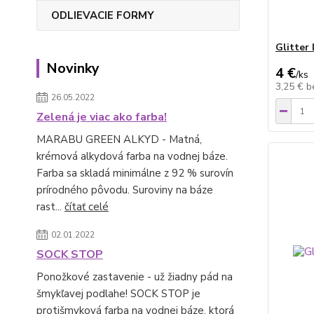
ODLIEVACIE FORMY
Glitter 
Novinky
4 €
/
ks
3,25 €
b
26.05.2022
Zelená je viac ako farba!
MARABU GREEN ALKYD - Matná,
krémová alkydová farba na vodnej báze.
Farba sa skladá minimálne z 92 % surovín
prírodného pôvodu. Suroviny na báze
rast...
čítať celé
02.01.2022
SOCK STOP
Ponožkové zastavenie - už žiadny pád na
šmykľavej podlahe! SOCK STOP je
protišmyková farba na vodnej báze, ktorá