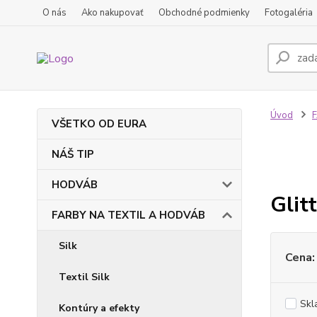
O nás
Ako nakupovať
Obchodné podmienky
Fotogaléria
Úvod
VŠETKO OD EURA
NÁŠ TIP
HODVÁB
Glit
FARBY NA TEXTIL A HODVÁB
Silk
Cena:
Textil Silk
Skl
Kontúry a efekty