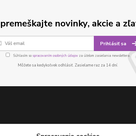
premeškajte novinky, akcie a zľa
Prihlásiť sa
Súhlasím so
spracovaním osobných údajov
za účelom zasielania newslettera.
Môžete sa kedykoľvek odhlásiť. Zasielame raz za 14 dní.