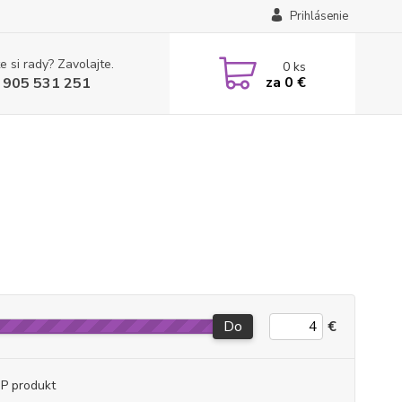
Prihlásenie
e si rady? Zavolajte.
0
ks
za
0 €
 905 531 251
Do
€
P produkt