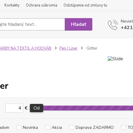
Kontakty
Ochrana súkromia
Odstúpenie od zmluvy tu
Neviet
Hľadať
+421
FARBY NA TEXTIL A HODVÁB
Pen / Liner
Glitter
ter
€
Od
adom
Novinka
Akcia
Doprava ZADARMO
TO