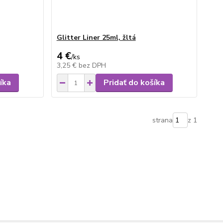
Glitter Liner 25ml, žltá
4 €
/
ks
3,25 €
bez DPH
íka
Pridať do košíka
strana
z 1