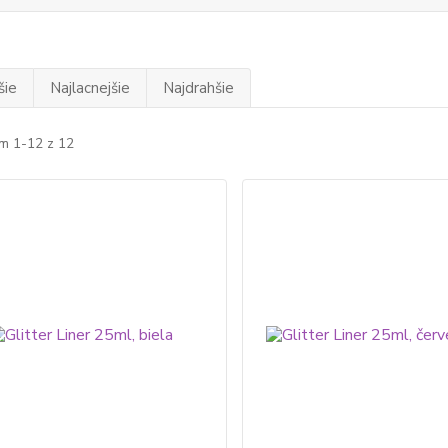
šie
Najlacnejšie
Najdrahšie
m 1-12 z 12