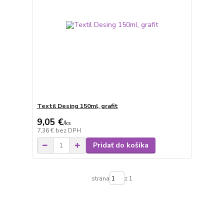
Textil Desing 150ml, grafit
9,05 €
/
ks
7,36 €
bez DPH
Pridať do košíka
strana
z 1