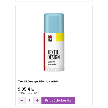
Textil Design 150ml, karibik
9,05 €
/
ks
7,36 €
bez DPH
Pridať do košíka