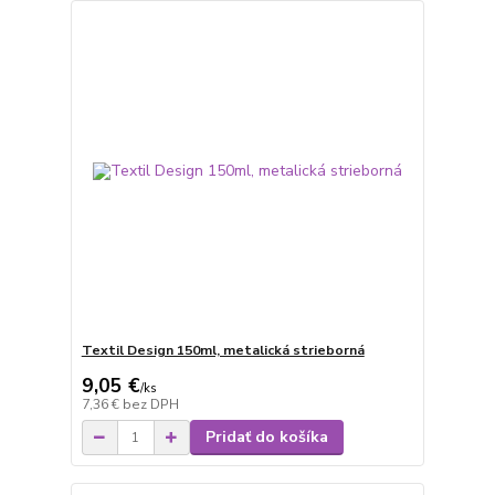
Textil Design 150ml, metalická strieborná
9,05 €
/
ks
7,36 €
bez DPH
Pridať do košíka