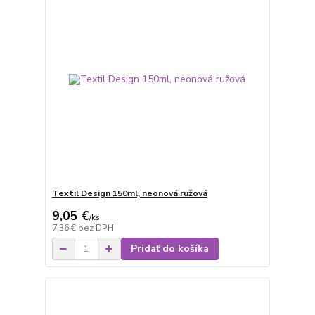
Textil Design 150ml, neonová ružová
9,05 €
/
ks
7,36 €
bez DPH
Pridať do košíka