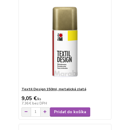
Textil Design 150ml, metalická zlatá
9,05 €
/
ks
7,36 €
bez DPH
Pridať do košíka