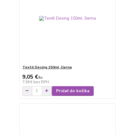
Textil Desing 150ml, čierna
9,05 €
/
ks
7,36 €
bez DPH
Pridať do košíka