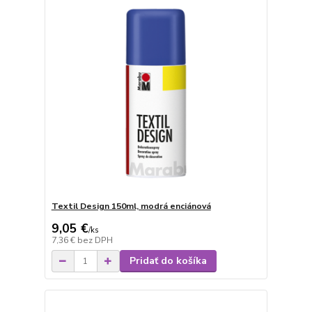
Textil Design 150ml, modrá enciánová
9,05 €
/
ks
7,36 €
bez DPH
Pridať do košíka