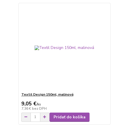
Textil Design 150ml, malinová
9,05 €
/
ks
7,36 €
bez DPH
Pridať do košíka