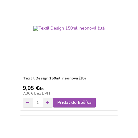
Textil Design 150ml, neonová žltá
9,05 €
/
ks
7,36 €
bez DPH
Pridať do košíka