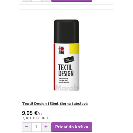
Textil Design 150ml, čierna tabuľová
9,05 €
/
ks
7,36 €
bez DPH
Pridať do košíka