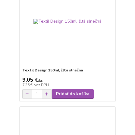
Textil Design 150ml, žltá slnečná
9,05 €
/
ks
7,36 €
bez DPH
Pridať do košíka