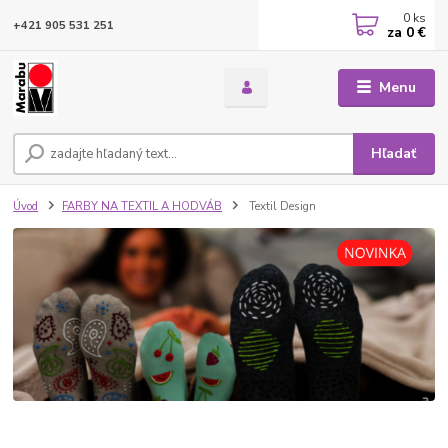
0
ks
+421 905 531 251
za
0 €
Menu
Hľadať
Úvod
FARBY NA TEXTIL A HODVÁB
Textil Design