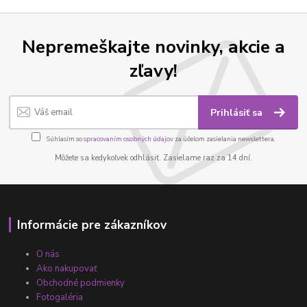
Nepremeškajte novinky, akcie a
zľavy!
Prihlásiť sa
Súhlasím so
spracovaním osobných údajov
za účelom zasielania newslettera.
Môžete sa kedykoľvek odhlásiť. Zasielame raz za 14 dní.
Informácie pre zákazníkov
O nás
Ako nakupovať
Obchodné podmienky
Fotogaléria