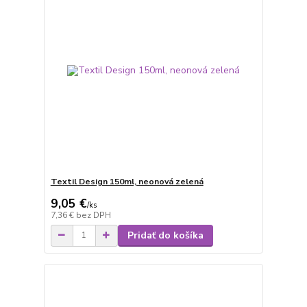
Textil Design 150ml, neonová zelená
9,05 €
/
ks
7,36 €
bez DPH
Pridať do košíka