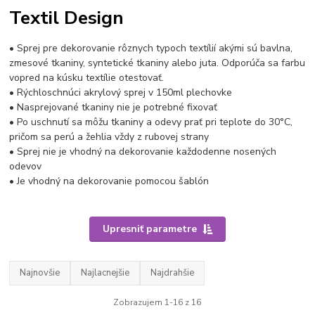
Textil Design
• Sprej pre dekorovanie rôznych typoch textílií akými sú bavlna,
zmesové tkaniny, syntetické tkaniny alebo juta. Odporúča sa farbu
vopred na kúsku textílie otestovať.
• Rýchloschnúci akrylový sprej v 150ml plechovke
• Nasprejované tkaniny nie je potrebné fixovať
• Po uschnutí sa môžu tkaniny a odevy prať pri teplote do 30°C,
pričom sa perú a žehlia vždy z rubovej strany
• Sprej nie je vhodný na dekorovanie každodenne nosených
odevov
• Je vhodný na dekorovanie pomocou šablón
Upresniť parametre
Najnovšie
Najlacnejšie
Najdrahšie
Zobrazujem 1-16 z 16