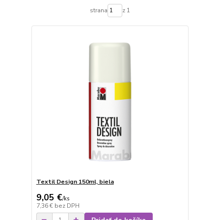
strana
z 1
Textil Design 150ml, biela
9,05 €
/
ks
7,36 €
bez DPH