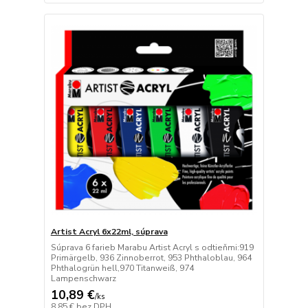
Artist Acryl 6x22ml, súprava
Súprava 6 farieb Marabu Artist Acryl s odtieňmi:919
Primärgelb, 936 Zinnoberrot, 953 Phthaloblau, 964
Phthalogrün hell,970 Titanweiß, 974
Lampenschwarz
10,89 €
/
ks
8,85 €
bez DPH