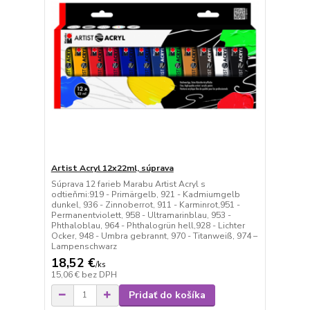
Artist Acryl 12x22ml, súprava
Súprava 12 farieb Marabu Artist Acryl s
odtieňmi:919 - Primärgelb, 921 - Kadmiumgelb
dunkel, 936 - Zinnoberrot, 911 - Karminrot,951 -
Permanentviolett, 958 - Ultramarinblau, 953 -
Phthaloblau, 964 - Phthalogrün hell,928 - Lichter
Ocker, 948 - Umbra gebrannt, 970 - Titanweiß, 974 –
Lampenschwarz
18,52 €
/
ks
15,06 €
bez DPH
Pridať do košíka