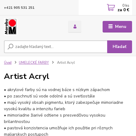
0
ks
+421 905 531 251
za
0 €
Menu
Hľadať
Úvod
UMELECKÉ FARBY
Artist Acryl
Artist Acryl
• akrylové farby sú na vodnej báze s nízkym zápachom
• po zaschnutí sú vode odolné a sú svetlostále
• majú vysoký obsah pigmentu, ktorý zabezpečuje mimoriadne
vysokú kvalitu a intenzitu farieb
• mimoriadne žiarivé odtiene s presvedčivou vysokou
brilantnosťou
• pastová konzistencia umožňuje ich použitie pri rôznych
maliarskych postupoch