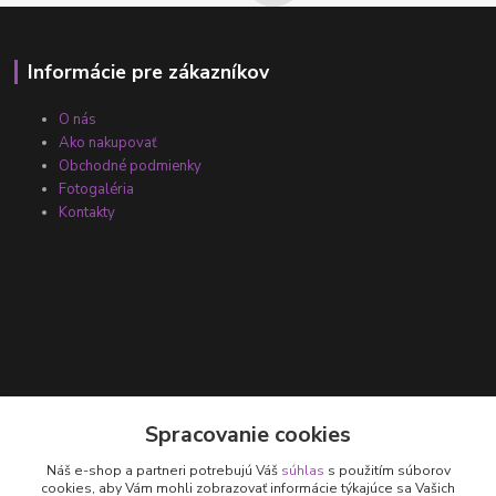
Informácie pre zákazníkov
O nás
Ako nakupovať
Obchodné podmienky
Fotogaléria
Kontakty
Kontakty
Spracovanie cookies
Náš e-shop a partneri potrebujú Váš
súhlas
s použitím súborov
+421 905 531 251
cookies, aby Vám mohli zobrazovať informácie týkajúce sa Vašich