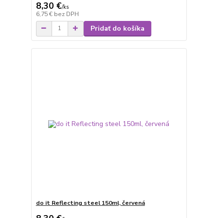
8,30 €
/
ks
6,75 €
bez DPH
Pridať do košíka
do it Reflecting steel 150ml, červená