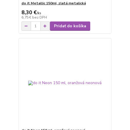
do it Metallic 150ml, zlatá metalická
8,30 €
/
ks
6,75 €
bez DPH
Pridať do košíka