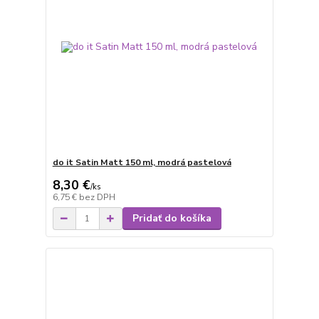
do it Satin Matt 150 ml, modrá pastelová
8,30 €
/
ks
6,75 €
bez DPH
Pridať do košíka