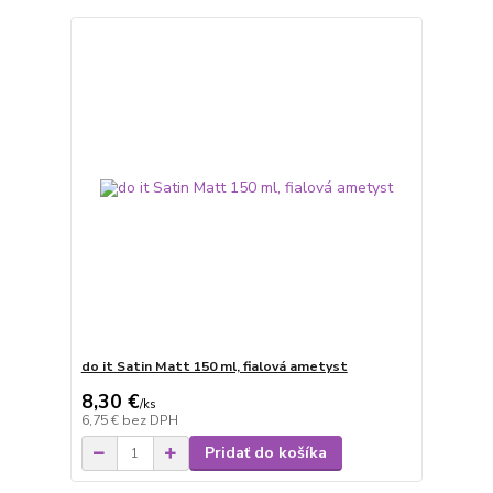
do it Satin Matt 150 ml, fialová ametyst
8,30 €
/
ks
6,75 €
bez DPH
Pridať do košíka