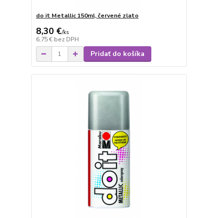
do it Metallic 150ml, červené zlato
8,30 €
/
ks
6,75 €
bez DPH
Pridať do košíka