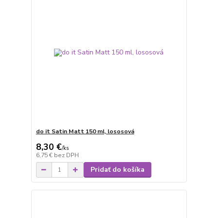
do it Satin Matt 150 ml, lososová
8,30 €
/
ks
6,75 €
bez DPH
Pridať do košíka