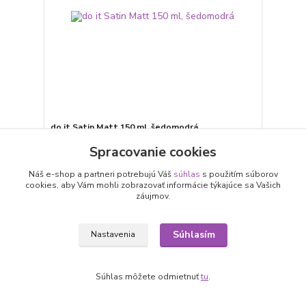
do it Satin Matt 150 ml, šedomodrá
8,30 €
Spracovanie cookies
/
ks
6,75 €
bez DPH
Náš e-shop a partneri potrebujú Váš
súhlas
s použitím súborov
Pridať do košíka
cookies, aby Vám mohli zobrazovať informácie týkajúce sa Vašich
záujmov.
Súhlasím
Nastavenia
Súhlas môžete odmietnuť
tu
.