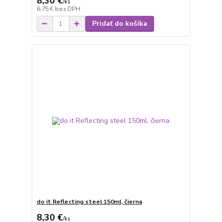
8,30 €
/
ks
6,75 €
bez DPH
Pridať do košíka
do it Reflecting steel 150ml, čierna
8,30 €
/
ks