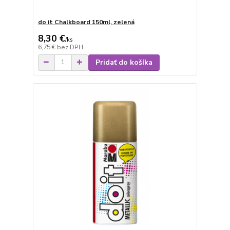
do it Chalkboard 150ml, zelená
8,30 €
/
ks
6,75 €
bez DPH
Pridať do košíka