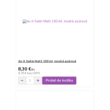
do it Satin Matt 150 ml, modrá azúrová
8,30 €
/
ks
6,75 €
bez DPH
Pridať do košíka