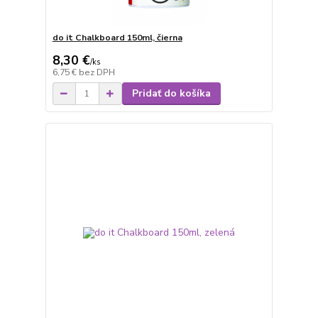
do it Chalkboard 150ml, čierna
8,30 €
/
ks
6,75 €
bez DPH
Pridať do košíka