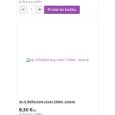
6,75 €
bez DPH
Pridať do košíka
do it Reflecting steel 150ml, zelená
8,30 €
/
ks
6,75 €
bez DPH