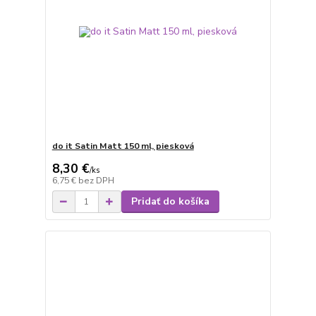
do it Satin Matt 150 ml, piesková
8,30 €
/
ks
6,75 €
bez DPH
Pridať do košíka