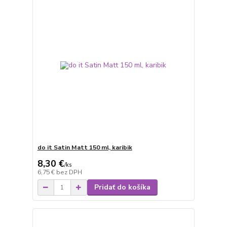
do it Satin Matt 150 ml, karibik
8,30 €
/
ks
6,75 €
bez DPH
Pridať do košíka