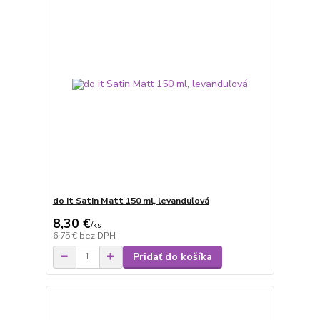
do it Satin Matt 150 ml, levanduľová
8,30 €
/
ks
6,75 €
bez DPH
Pridať do košíka