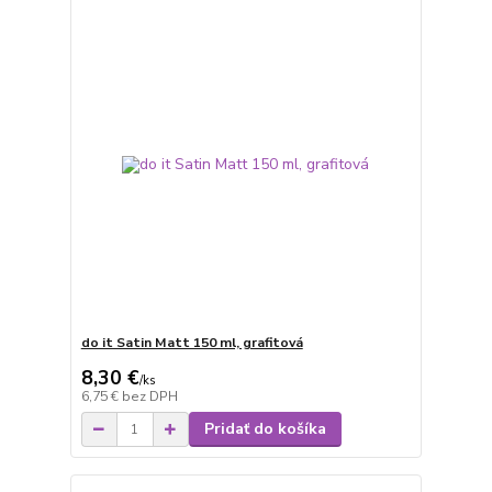
do it Satin Matt 150 ml, grafitová
8,30 €
/
ks
6,75 €
bez DPH
Pridať do košíka