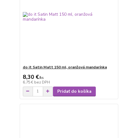
do it Satin Matt 150 ml, oranžová mandarínka
8,30 €
/
ks
6,75 €
bez DPH
Pridať do košíka