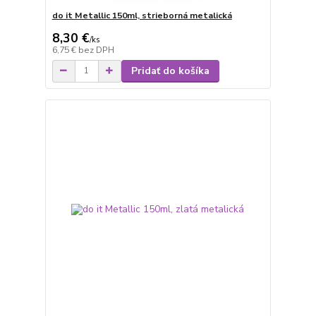
do it Metallic 150ml, strieborná metalická
8,30 €
/
ks
6,75 €
bez DPH
Pridať do košíka