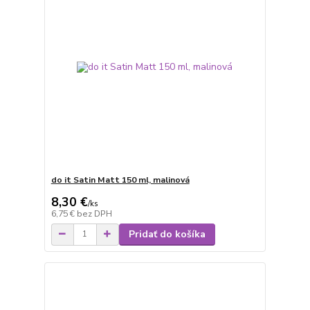
do it Satin Matt 150 ml, malinová
8,30 €
/
ks
6,75 €
bez DPH
Pridať do košíka