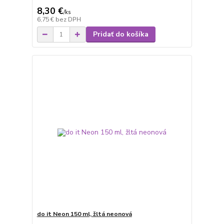
8,30 €
/
ks
6,75 €
bez DPH
Pridať do košíka
do it Neon 150 ml, žltá neonová