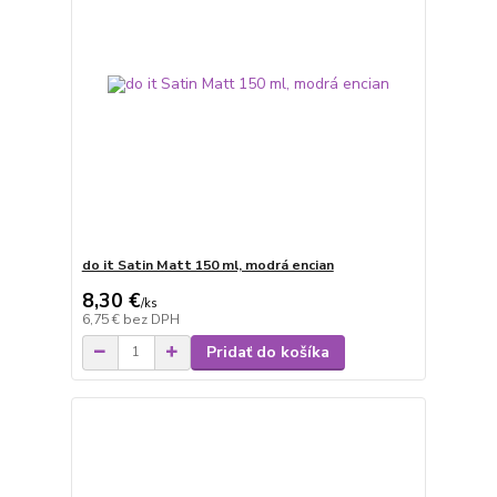
do it Satin Matt 150 ml, modrá encian
8,30 €
/
ks
6,75 €
bez DPH
Pridať do košíka