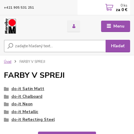
0
ks
+421 905 531 251
za
0 €
Menu
Hľadať
Úvod
FARBY V SPREJI
FARBY V SPREJI
do-it Satin Matt
do-it Chalboard
do-it Neon
do-it Metallic
do-it Reflecting Steel