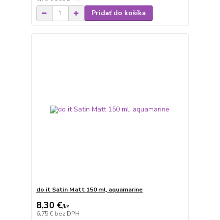
Pridať do košíka
do it Satin Matt 150 ml, aquamarine
8,30 €
/
ks
6,75 €
bez DPH