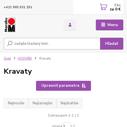
0
ks
+421 905 531 251
za
0 €
Menu
Hľadať
Úvod
HODVÁB
Kravaty
Kravaty
Upresniť parametre
Najnovšie
Najlacnejšie
Najdrahšie
Zobrazujem 1-1 z 1
strana
z 1