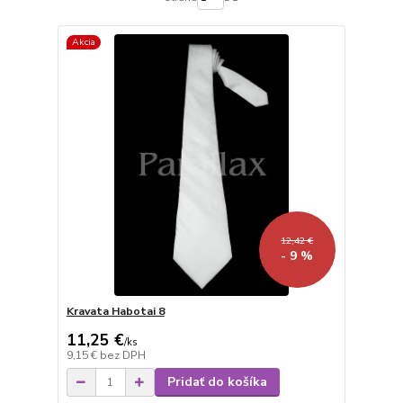
Akcia
12,42 €
- 9 %
Kravata Habotai 8
11,25 €
/
ks
9,15 €
bez DPH
Pridať do košíka