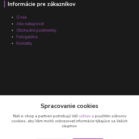
Informácie pre zákazníkov
O nás
Ako nakupovať
Obchodné podmienky
Fotogaléria
Kontakty
Kontakty
Spracovanie cookies
Náš e-shop a partneri potrebujú Váš
súhlas
s použitím súborov
+421 905 531 251
cookies, aby Vám mohli zobrazovať informácie týkajúce sa Vašich
záujmov.
info@parallax.sk