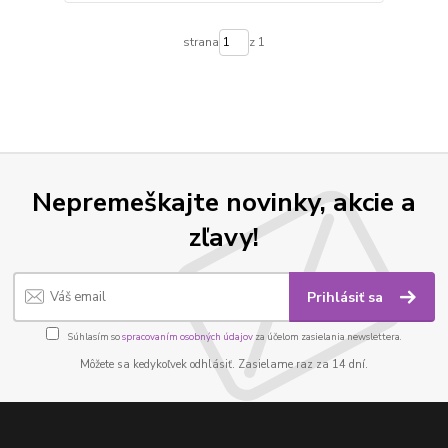
strana
z 1
Nepremeškajte novinky, akcie a
zľavy!
Prihlásiť sa
Súhlasím so
spracovaním osobných údajov
za účelom zasielania newslettera.
Môžete sa kedykoľvek odhlásiť. Zasielame raz za 14 dní.