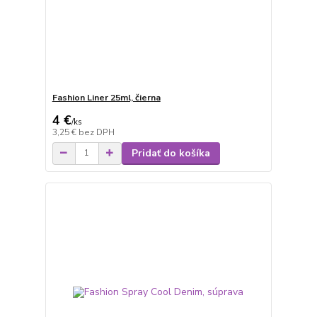
Fashion Liner 25ml, čierna
4 €
/
ks
3,25 €
bez DPH
Pridať do košíka