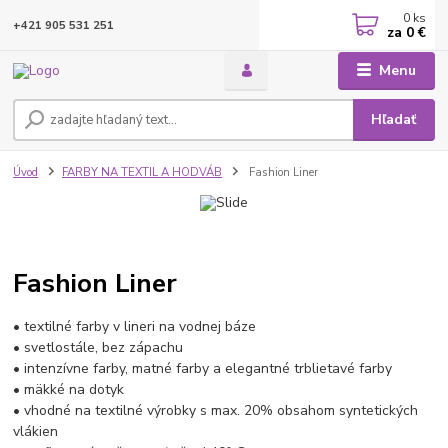
0
ks
+421 905 531 251
za
0 €
Menu
Hľadať
Úvod
FARBY NA TEXTIL A HODVÁB
Fashion Liner
Fashion Liner
• textilné farby v lineri na vodnej báze
• svetlostále, bez zápachu
• intenzívne farby, matné farby a elegantné trblietavé farby
• mäkké na dotyk
• vhodné na textilné výrobky s max. 20% obsahom syntetických
vlákien