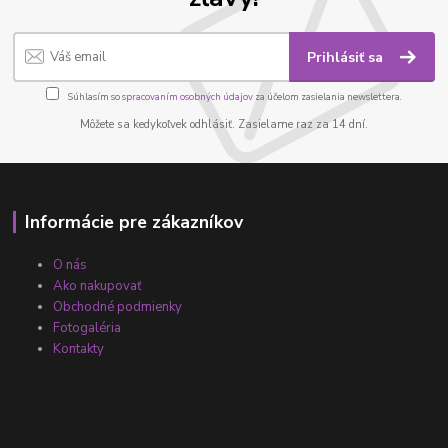
Prihlásiť sa
Súhlasím so
spracovaním osobných údajov
za účelom zasielania newslettera.
Môžete sa kedykoľvek odhlásiť. Zasielame raz za 14 dní.
Informácie pre zákazníkov
O nás
Ako nakupovať
Obchodné podmienky
Fotogaléria
Kontakty