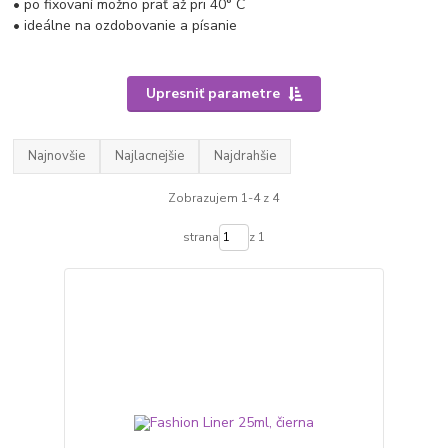
• po fixovaní možno prať až pri 40° C
• ideálne na ozdobovanie a písanie
Upresniť parametre
Najnovšie
Najlacnejšie
Najdrahšie
Zobrazujem 1-4 z 4
strana
z 1