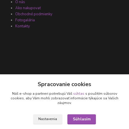
O nás
Ako nakupovať
Obchodné podmienky
Fotogaléria
Kontakty
Kontakty
Spracovanie cookies
Náš e-shop a partneri potrebujú Váš
súhlas
s použitím súborov
+421 905 531 251
cookies, aby Vám mohli zobrazovať informácie týkajúce sa Vašich
záujmov.
info@parallax.sk
Súhlasím
Nastavenia