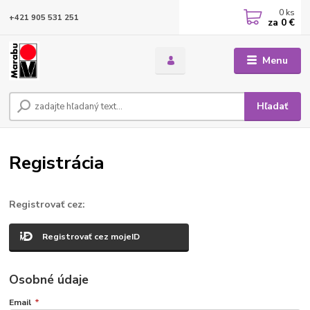
0
ks
+421 905 531 251
za
0 €
Menu
Hľadať
Registrácia
Registrovať cez:
Registrovať cez mojeID
Osobné údaje
Email
*