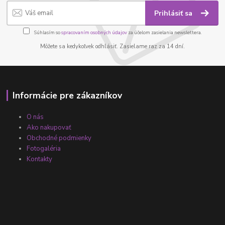
Prihlásiť sa
Súhlasím so
spracovaním osobných údajov
za účelom zasielania newslettera.
Môžete sa kedykoľvek odhlásiť. Zasielame raz za 14 dní.
Informácie pre zákazníkov
O nás
Ako nakupovať
Obchodné podmienky
Fotogaléria
Kontakty