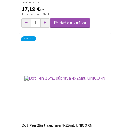
porcelán a t...
17,19 €
/
ks
13,98 €
bez DPH
Pridať do košíka
Novinka
Dot Pen 25ml, súprava 4x25ml, UNICORN