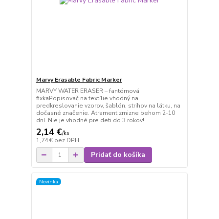
Marvy Erasable Fabric Marker
MARVY WATER ERASER – fantómová
fixkaPopisovač na textílie vhodný na
predkreslovanie vzorov, šablón, strihov na látku, na
dočasné značenie. Atrament zmizne behom 2-10
dní. Nie je vhodné pre deti do 3 rokov!
2,14 €
/
ks
1,74 €
bez DPH
Pridať do košíka
Novinka