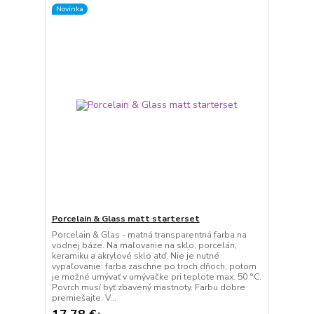
Novinka
Porcelain & Glass matt starterset
Porcelain & Glas - matná transparentná farba na
vodnej báze. Na maľovanie na sklo, porcelán,
keramiku a akrylové sklo atď. Nie je nutné
vypaľovanie: farba zaschne po troch dňoch, potom
je možné umývať v umývačke pri teplote max. 50 °C.
Povrch musí byť zbavený mastnoty. Farbu dobre
premiešajte. V...