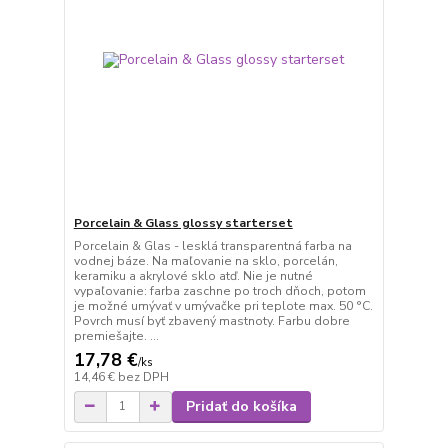
Porcelain & Glass glossy starterset
Porcelain & Glas - lesklá transparentná farba na
vodnej báze. Na maľovanie na sklo, porcelán,
keramiku a akrylové sklo atď. Nie je nutné
vypaľovanie: farba zaschne po troch dňoch, potom
je možné umývať v umývačke pri teplote max. 50 °C.
Povrch musí byť zbavený mastnoty. Farbu dobre
premiešajte. ...
17,78 €
/
ks
14,46 €
bez DPH
Pridať do košíka