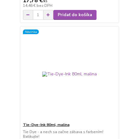
17,78 €
/
ks
14,46 €
bez DPH
Pridať do košíka
Novinka
Tie-Dye-Ink 80ml, malina
Tie Dye - a nech sa začne zábava s farbením!
Batikujte!