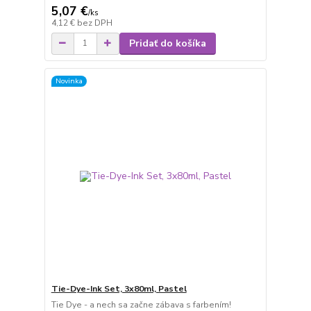
5,07 €
/
ks
4,12 €
bez DPH
Pridať do košíka
Novinka
Tie-Dye-Ink Set, 3x80ml, Pastel
Tie Dye - a nech sa začne zábava s farbením!