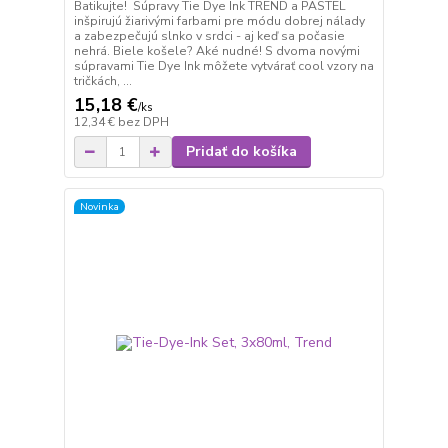
Batikujte! Súpravy Tie Dye Ink TREND a PASTEL
inšpirujú žiarivými farbami pre módu dobrej nálady
a zabezpečujú slnko v srdci - aj keď sa počasie
nehrá. Biele košele? Aké nudné! S dvoma novými
súpravami Tie Dye Ink môžete vytvárať cool vzory na
tričkách, ...
15,18 €
/
ks
12,34 €
bez DPH
Pridať do košíka
Novinka