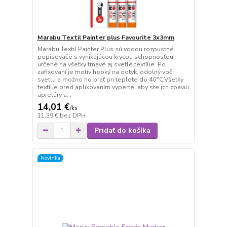
Marabu Textil Painter plus Favourite 3x3mm
Marabu Textil Painter Plus sú vodou rozpustné
popisovače s vynikajúcou krycou schopnosťou,
určené na všetky tmavé aj svetlé textílie. Po
zafixovaní je motív hebký na dotyk, odolný voči
svetlu a možno ho prať pri teplote do 40°C.Všetky
textílie pred aplikovaním vyperte, aby ste ich zbavili
apretúry a...
14,01 €
/
ks
11,39 €
bez DPH
Pridať do košíka
Novinka