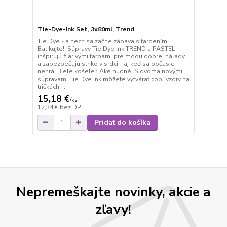
Tie-Dye-Ink Set, 3x80ml, Trend
Tie Dye - a nech sa začne zábava s farbením!
Batikujte! Súpravy Tie Dye Ink TREND a PASTEL
inšpirujú žiarivými farbami pre módu dobrej nálady
a zabezpečujú slnko v srdci - aj keď sa počasie
nehrá. Biele košele? Aké nudné! S dvoma novými
súpravami Tie Dye Ink môžete vytvárať cool vzory na
tričkách, ...
15,18 €
/
ks
12,34 €
bez DPH
Pridať do košíka
Nepremeškajte novinky, akcie a
zľavy!