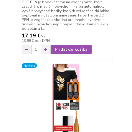
DOT PEN je bodová farba na vodnej báze, ktorá
zasychá, s matným povrchom. Farba automaticky
vytvára vyvýšené bodky, ktorých veľkosť sa dá ľahko
ovplyvniť množstvom nanesenej farby. Farba DOT
PEN je vegánska a vhodná pre mnoho svetlých a
tmavých povrchov napr. papier, drevo, kameň, sklo,
porcelán a t...
17,19 €
/
ks
13,98 €
bez DPH
Pridať do košíka
Novinka