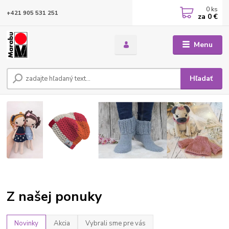
0
ks
+421 905 531 251
za
0 €
Menu
Hľadať
Z našej ponuky
Novinky
Akcia
Vybrali sme pre vás