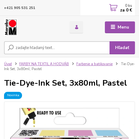
0
ks
+421 905 531 251
za
0 €
Menu
Hľadať
Úvod
FARBY NA TEXTIL A HODVÁB
Farbenie a batikovanie
Tie-Dye-
Ink Set, 3x80ml, Pastel
Tie-Dye-Ink Set, 3x80ml, Pastel
Novinka