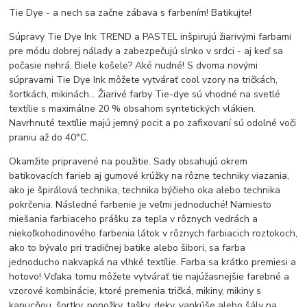
Tie Dye - a nech sa začne zábava s farbením! Batikujte!
Súpravy Tie Dye Ink TREND a PASTEL inšpirujú žiarivými farbami
pre módu dobrej nálady a zabezpečujú slnko v srdci - aj keď sa
počasie nehrá. Biele košele? Aké nudné! S dvoma novými
súpravami Tie Dye Ink môžete vytvárať cool vzory na tričkách,
šortkách, mikinách... Žiarivé farby Tie-dye sú vhodné na svetlé
textílie s maximálne 20 % obsahom syntetických vlákien.
Navrhnuté textílie majú jemný pocit a po zafixovaní sú odolné voči
praniu až do 40°C.
Okamžite pripravené na použitie. Sady obsahujú okrem
batikovacích farieb aj gumové krúžky na rôzne techniky viazania,
ako je špirálová technika, technika býčieho oka alebo technika
pokrčenia. Následné farbenie je veľmi jednoduché! Namiesto
miešania farbiaceho prášku za tepla v rôznych vedrách a
niekoľkohodinového farbenia látok v rôznych farbiacich roztokoch,
ako to bývalo pri tradičnej batike alebo šibori, sa farba
jednoducho nakvapká na vlhké textílie. Farba sa krátko premiesi a
hotovo! Vďaka tomu môžete vytvárať tie najúžasnejšie farebné a
vzorové kombinácie, ktoré premenia tričká, mikiny, mikiny s
kapucňou, šortky, ponožky, tašky, deky, vankúše alebo šály na