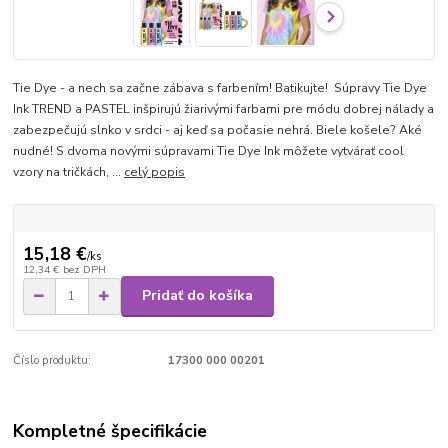
Tie Dye - a nech sa začne zábava s farbením! Batikujte! Súpravy Tie Dye
Ink TREND a PASTEL inšpirujú žiarivými farbami pre módu dobrej nálady a
zabezpečujú slnko v srdci - aj keď sa počasie nehrá. Biele košele? Aké
nudné! S dvoma novými súpravami Tie Dye Ink môžete vytvárať cool
vzory na tričkách, ...
celý popis
15,18 €
/
ks
12,34 €
bez DPH
Pridať do košíka
Číslo produktu:
17300 000 00201
Kompletné špecifikácie