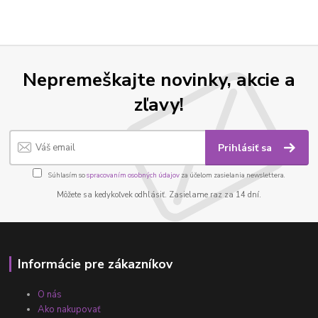
Nepremeškajte novinky, akcie a
zľavy!
Prihlásiť sa
Súhlasím so
spracovaním osobných údajov
za účelom zasielania newslettera.
Môžete sa kedykoľvek odhlásiť. Zasielame raz za 14 dní.
Informácie pre zákazníkov
O nás
Ako nakupovať