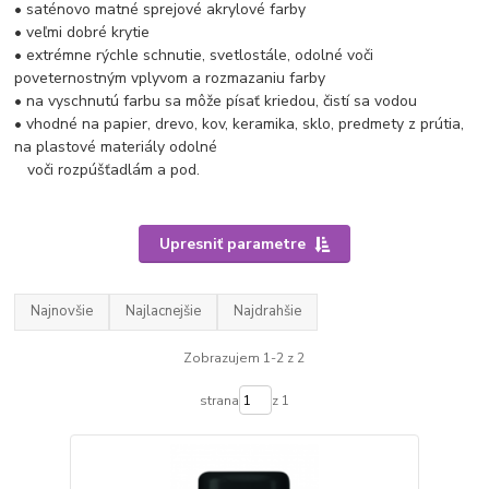
• saténovo matné sprejové akrylové farby
• veľmi dobré krytie
• extrémne rýchle schnutie, svetlostále, odolné voči
poveternostným vplyvom a rozmazaniu farby
• na vyschnutú farbu sa môže písať kriedou, čistí sa vodou
• vhodné na papier, drevo, kov, keramika, sklo, predmety z prútia,
na plastové materiály odolné
voči rozpúšťadlám a pod.
Upresniť parametre
Najnovšie
Najlacnejšie
Najdrahšie
Zobrazujem 1-2 z 2
strana
z 1