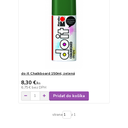
do it Chalkboard 150ml, zelená
8,30 €
/
ks
6,75 €
bez DPH
Pridať do košíka
strana
z 1