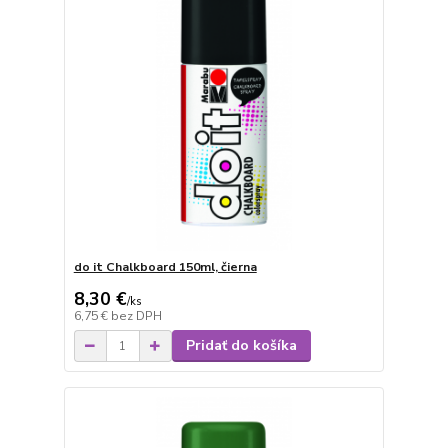
do it Chalkboard 150ml, čierna
8,30 €
/
ks
6,75 €
bez DPH
Pridať do košíka