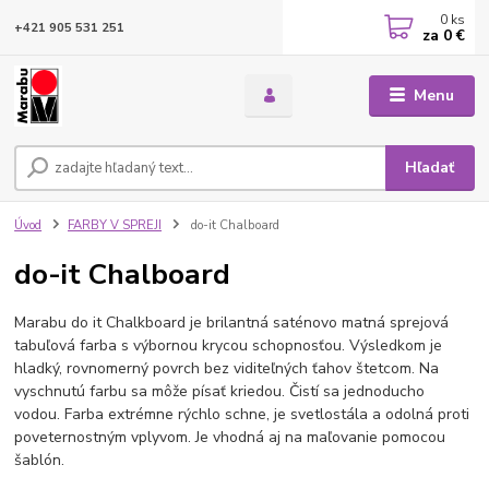
0
ks
+421 905 531 251
za
0 €
Menu
Hľadať
Úvod
FARBY V SPREJI
do-it Chalboard
do-it Chalboard
Marabu do it Chalkboard je brilantná saténovo matná sprejová
tabuľová farba s výbornou krycou schopnosťou. Výsledkom je
hladký, rovnomerný povrch bez viditeľných ťahov štetcom. Na
vyschnutú farbu sa môže písať kriedou. Čistí sa jednoducho
vodou. Farba extrémne rýchlo schne, je svetlostála a odolná proti
poveternostným vplyvom. Je vhodná aj na maľovanie pomocou
šablón.