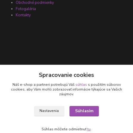
Obchodné podmienky
Fotogaléria
Kontakty
Kontakty
Spracovanie cookies
Náš e-shop a partneri potrebujú Váš
súhlas
s použitím súborov
+421 905 531 251
cookies, aby Vám mohli zobrazovať informácie týkajúce sa Vašich
záujmov.
info@parallax.sk
Súhlasím
Nastavenia
Súhlas môžete odmietnuť
tu
.