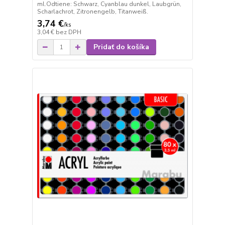
ml.Odtiene: Schwarz, Cyanblau dunkel, Laubgrün,
Scharlachrot, Zitronengelb, Titanweiß.
3,74 €
/
ks
3,04 €
bez DPH
Pridať do košíka