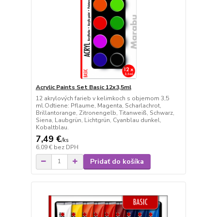
Acrylic Paints Set Basic 12x3,5ml
12 akrylových farieb v kelimkoch s objemom 3,5
ml.Odtiene: Pflaume, Magenta, Scharlachrot,
Brillantorange, Zitronengelb, Titanweiß, Schwarz,
Siena, Laubgrün, Lichtgrün, Cyanblau dunkel,
Kobaltblau.
7,49 €
/
ks
6,09 €
bez DPH
Pridať do košíka