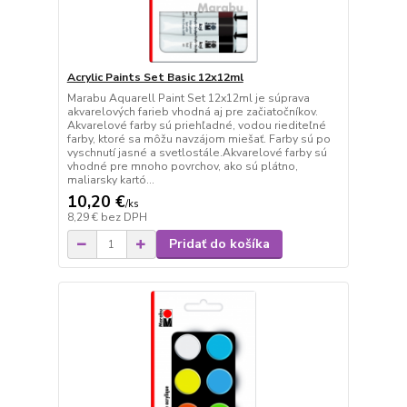
Acrylic Paints Set Basic 12x12ml
Marabu Aquarell Paint Set 12x12ml je súprava
akvarelových farieb vhodná aj pre začiatočníkov.
Akvarelové farby sú priehľadné, vodou riediteľné
farby, ktoré sa môžu navzájom miešať. Farby sú po
vyschnutí jasné a svetlostále.Akvarelové farby sú
vhodné pre mnoho povrchov, ako sú plátno,
maliarsky kartó...
10,20 €
/
ks
8,29 €
bez DPH
Pridať do košíka