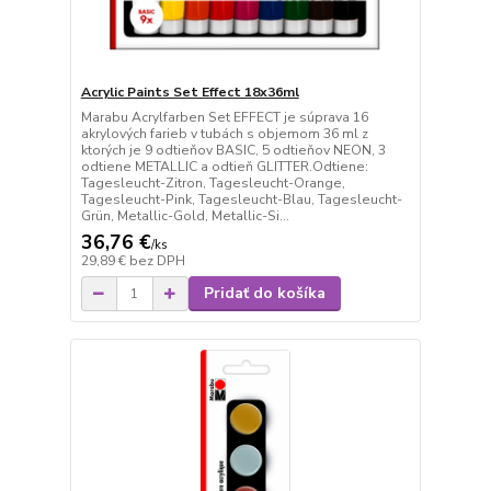
Acrylic Paints Set Effect 18x36ml
Marabu Acrylfarben Set EFFECT je súprava 16
akrylových farieb v tubách s objemom 36 ml z
ktorých je 9 odtieňov BASIC, 5 odtieňov NEON, 3
odtiene METALLIC a odtieň GLITTER.Odtiene:
Tagesleucht-Zitron, Tagesleucht-Orange,
Tagesleucht-Pink, Tagesleucht-Blau, Tagesleucht-
Grün, Metallic-Gold, Metallic-Si...
36,76 €
/
ks
29,89 €
bez DPH
Pridať do košíka