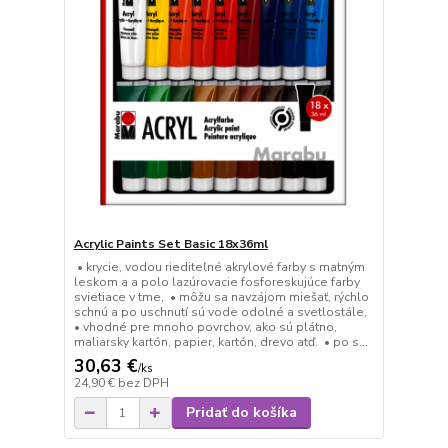
Acrylic Paints Set Basic 18x36ml
• krycie, vodou riediteľné akrylové farby s matným
leskom a a polo lazúrovacie fosforeskujúce farby
svietiace v tme, • môžu sa navzájom miešať, rýchlo
schnú a po uschnutí sú vode odolné a svetlostále,
• vhodné pre mnoho povrchov, ako sú plátno,
maliarsky kartón, papier, kartón, drevo atď. • po s...
30,63 €
/
ks
24,90 €
bez DPH
Pridať do košíka