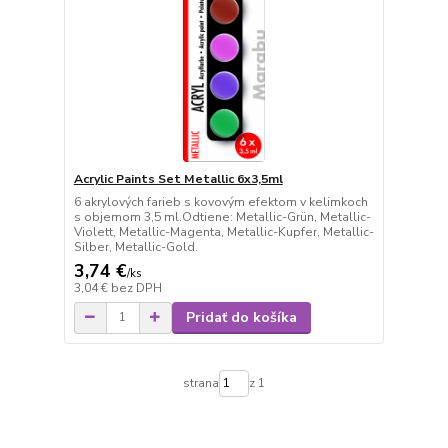
Acrylic Paints Set Metallic 6x3,5ml
6 akrylových farieb s kovovým efektom v kelimkoch
s objemom 3,5 ml.Odtiene: Metallic-Grün, Metallic-
Violett, Metallic-Magenta, Metallic-Kupfer, Metallic-
Silber, Metallic-Gold.
3,74 €
/
ks
3,04 €
bez DPH
Pridať do košíka
strana
z 1