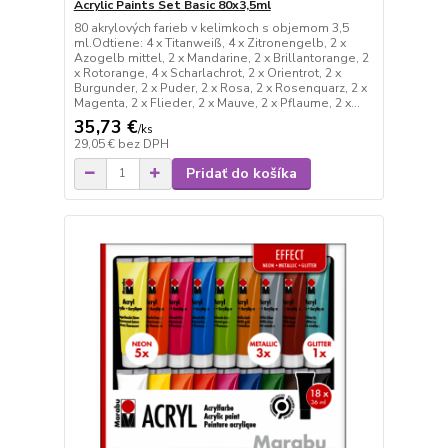
Acrylic Paints Set Basic 80x3,5ml
80 akrylových farieb v kelimkoch s objemom 3,5
ml.Odtiene: 4 x Titanweiß, 4 x Zitronengelb, 2 x
Azogelb mittel, 2 x Mandarine, 2 x Brillantorange, 2
x Rotorange, 4 x Scharlachrot, 2 x Orientrot, 2 x
Burgunder, 2 x Puder, 2 x Rosa, 2 x Rosenquarz, 2 x
Magenta, 2 x Flieder, 2 x Mauve, 2 x Pflaume, 2 x...
35,73 €
/
ks
29,05 €
bez DPH
Pridať do košíka