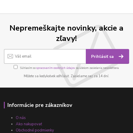
Nepremeškajte novinky, akcie a
zľavy!
Prihlásiť sa
Súhlasím so
spracovaním osobných údajov
za účelom zasielania newslettera.
Môžete sa kedykoľvek odhlásiť. Zasielame raz za 14 dní.
Informácie pre zákazníkov
O nás
Ako nakupovať
Obchodné podmienky