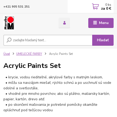
0
ks
+421 905 531 251
za
0 €
Menu
Hľadať
Úvod
UMELECKÉ FARBY
Acrylic Paints Set
Acrylic Paints Set
• krycie, vodou riediteľné, akrylové farby s matným leskom,
• môžu sa navzájom miešať, rýchlo schnú a po uschnutí sú vode
odolné a svetlostále,
• vhodné pre mnoho povrchov, ako sú plátno, maliarsky kartón,
papier, kartón, drevo atď.
• po skončení maľovania je potrebné pomôcky okamžite
opláchnuť pod tečúcou vodou