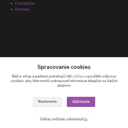
Fotogaléria
Kontakty
Kontakty
Spracovanie cookies
Náš e-shop a partneri potrebujú Váš
súhlas
s použitím súborov
+421 905 531 251
cookies, aby Vám mohli zobrazovať informácie týkajúce sa Vašich
záujmov.
info@parallax.sk
Súhlasím
Nastavenia
Súhlas môžete odmietnuť
tu
.
Vytvorené na
Eshop-rychlo.sk