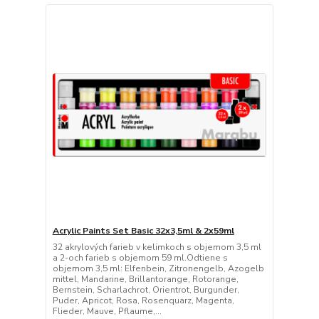
Acrylic Paints Set Basic 32x3,5ml & 2x59ml
32 akrylových farieb v kelimkoch s objemom 3,5 ml
a 2-och farieb s objemom 59 ml.Odtiene s
objemom 3,5 ml: Elfenbein, Zitronengelb, Azogelb
mittel, Mandarine, Brillantorange, Rotorange,
Bernstein, Scharlachrot, Orientrot, Burgunder,
Puder, Apricot, Rosa, Rosenquarz, Magenta,
Flieder, Mauve, Pflaume,...