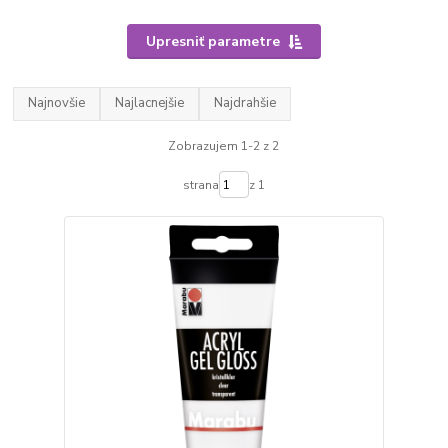
Upresniť parametre
Najnovšie
Najlacnejšie
Najdrahšie
Zobrazujem 1-2 z 2
strana
z 1