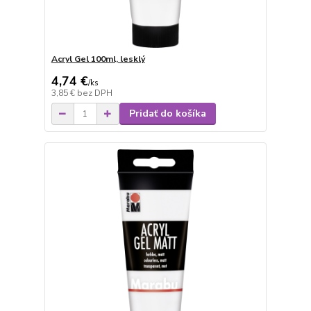
Acryl Gel 100ml, lesklý
4,74 €
/
ks
3,85 €
bez DPH
Pridať do košíka