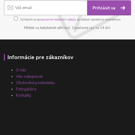
Prihlásiť sa
Súhlasím so
spracovaním osobných údajov
za účelom zasielania newslettera.
Môžete sa kedykoľvek odhlásiť. Zasielame raz za 14 dní.
Informácie pre zákazníkov
O nás
Ako nakupovať
Obchodné podmienky
Fotogaléria
Kontakty