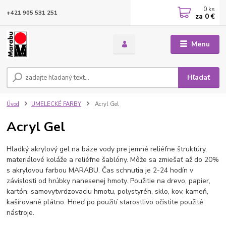
0
ks
+421 905 531 251
za
0 €
Menu
Hľadať
Úvod
UMELECKÉ FARBY
Acryl Gel
Acryl Gel
Hladký akrylový gel na báze vody pre jemné reliéfne štruktúry,
materiálové koláže a reliéfne šablóny. Môže sa zmiešať až do 20%
s akrylovou farbou MARABU. Čas schnutia je 2-24 hodín v
závislosti od hrúbky nanesenej hmoty. Použitie na drevo, papier,
kartón, samovytvrdzovaciu hmotu, polystyrén, sklo, kov, kameň,
kašírované plátno. Hneď po použití starostlivo očistite použité
nástroje.