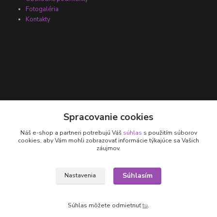
Fotogaléria
Kontakty
Kontakty
Spracovanie cookies
Náš e-shop a partneri potrebujú Váš
súhlas
s použitím súborov
+421 905 531 251
cookies, aby Vám mohli zobrazovať informácie týkajúce sa Vašich
záujmov.
info@parallax.sk
Súhlasím
Nastavenia
Súhlas môžete odmietnuť
tu
.
Vytvorené na
Eshop-rychlo.sk