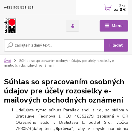
0
ks
+421 905 531 251
za
0 €
Menu
Hľadať
Úvod
Súhlas so spracovaním osobných údajov pre účely rozosielky e-
mailových obchodných oznámení
Súhlas so spracovaním osobných
údajov pre účely rozosielky e-
mailových obchodných oznámení
Udeľujete týmto súhlas Parallax, spol. s r.o., so sídlom v
Bratislave, Fedinova 1, IČO 46352279, zapísaná v OR
Okresného súdu v Bratislava I., oddiel Sro., vložka
75805/B(ďalej len
„Správca“
), aby v zmysle nariadenia