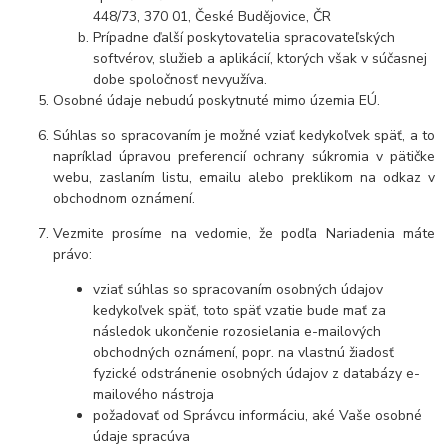
448/73, 370 01, České Budějovice, ČR
Prípadne ďalší poskytovatelia spracovateľských
softvérov, služieb a aplikácií, ktorých však v súčasnej
dobe spoločnosť nevyužíva.
Osobné údaje nebudú poskytnuté mimo územia EÚ.
Súhlas so spracovaním je možné vziať kedykoľvek späť, a to
napríklad úpravou preferencií ochrany súkromia v pätičke
webu, zaslaním listu, emailu alebo preklikom na odkaz v
obchodnom oznámení.
Vezmite prosíme na vedomie, že podľa Nariadenia máte
právo:
vziať súhlas so spracovaním osobných údajov
kedykoľvek späť, toto späť vzatie bude mať za
následok ukončenie rozosielania e-mailových
obchodných oznámení, popr. na vlastnú žiadosť
fyzické odstránenie osobných údajov z databázy e-
mailového nástroja
požadovať od Správcu informáciu, aké Vaše osobné
údaje spracúva