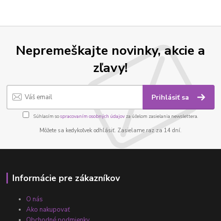
Nepremeškajte novinky, akcie a
zľavy!
Prihlásiť sa
Súhlasím so
spracovaním osobných údajov
za účelom zasielania newslettera.
Môžete sa kedykoľvek odhlásiť. Zasielame raz za 14 dní.
Informácie pre zákazníkov
O nás
Ako nakupovať
Obchodné podmienky