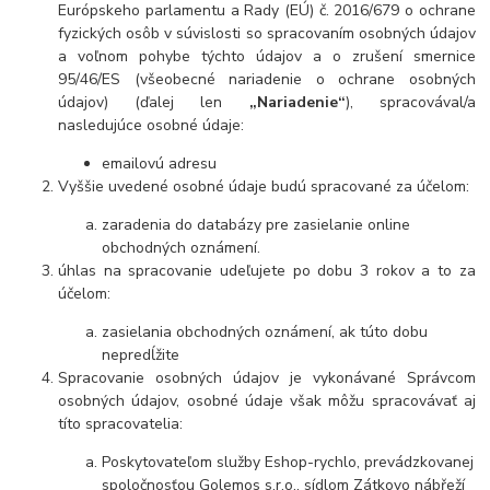
Európskeho parlamentu a Rady (EÚ) č. 2016/679 o ochrane
fyzických osôb v súvislosti so spracovaním osobných údajov
a voľnom pohybe týchto údajov a o zrušení smernice
95/46/ES (všeobecné nariadenie o ochrane osobných
údajov) (ďalej len
„Nariadenie“
), spracovával/a
nasledujúce osobné údaje:
emailovú adresu
Vyššie uvedené osobné údaje budú spracované za účelom:
zaradenia do databázy pre zasielanie online
obchodných oznámení.
úhlas na spracovanie udeľujete po dobu 3 rokov a to za
účelom:
zasielania obchodných oznámení, ak túto dobu
nepredĺžite
Spracovanie osobných údajov je vykonávané Správcom
osobných údajov, osobné údaje však môžu spracovávať aj
títo spracovatelia:
Poskytovateľom služby Eshop-rychlo, prevádzkovanej
spoločnosťou Golemos s.r.o., sídlom Zátkovo nábřeží