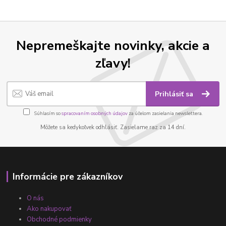
Nepremeškajte novinky, akcie a
zľavy!
Prihlásiť sa
Súhlasím so
spracovaním osobných údajov
za účelom zasielania newslettera.
Môžete sa kedykoľvek odhlásiť. Zasielame raz za 14 dní.
Informácie pre zákazníkov
O nás
Ako nakupovať
Obchodné podmienky