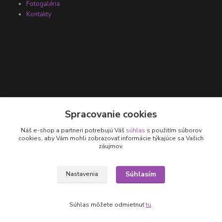
Fotogaléria
Kontakty
Kontakty
Spracovanie cookies
Náš e-shop a partneri potrebujú Váš
súhlas
s použitím súborov
+421 905 531 251
cookies, aby Vám mohli zobrazovať informácie týkajúce sa Vašich
záujmov.
info@parallax.sk
Súhlasím
Nastavenia
Súhlas môžete odmietnuť
tu
.
Vytvorené na
Eshop-rychlo.sk