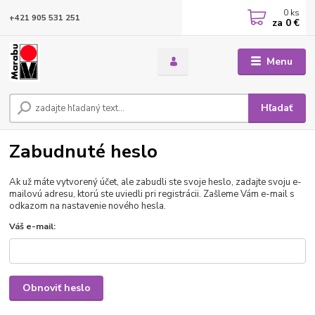
0
ks
+421 905 531 251
za
0 €
Menu
Hľadať
Zabudnuté heslo
Ak už máte vytvorený účet, ale zabudli ste svoje heslo, zadajte svoju e-
mailovú adresu, ktorú ste uviedli pri registrácii. Zašleme Vám e-mail s
odkazom na nastavenie nového hesla.
Váš e-mail:
Obnoviť heslo