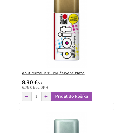
do it Metallic 150ml, červené zlato
8,30 €
/
ks
6,75 €
bez DPH
Pridať do košíka