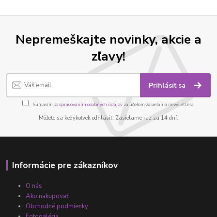
Nepremeškajte novinky, akcie a
zľavy!
Prihlásiť sa
Súhlasím so
spracovaním osobných údajov
za účelom zasielania newslettera.
Môžete sa kedykoľvek odhlásiť. Zasielame raz za 14 dní.
Informácie pre zákazníkov
O nás
Ako nakupovať
Obchodné podmienky
Fotogaléria