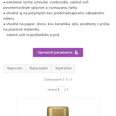
• extrémne rýchle schnutie, svetlostále, odolné voči
poveternostným vplyvom a rozmazaniu farby
• vhodné aj na polystyrén bez predchádzajúceho základného
náteru
• vhodné na papier, drevo, kov, keramika, sklo, predmety z prútia,
na plastové materiály
odolné voči rozpúšťadlám a pod.
Upresniť parametre
Najnovšie
Najlacnejšie
Najdrahšie
Zobrazujem 1-3 z 3
strana
z 1