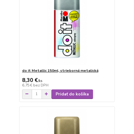
do it Metallic 150ml, strieborná metalická
8,30 €
/
ks
6,75 €
bez DPH
Pridať do košíka