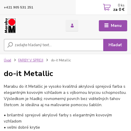
0
ks
+421 905 531 251
za
0 €
Menu
Hľadať
Úvod
FARBY V SPREJI
do-it Metallic
do-it Metallic
Marabu do it Metallic je vysoko kvalitná akrylová sprejová farba s
elegantným kovovým vzhľadom a s výbornou krycou schopnosťou.
Výsledkom je hladký, rovnomerný povrch bez viditeľných ťahov
štetcom. Je ideálna aj na maľovanie pomocou šablón.
• brilantné sprejové akrylové farby s elegantným kovovým
vzhľadom
• veľmi dobré krytie