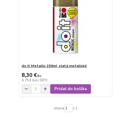
do it Metallic 150ml, zlatá metalická
8,30 €
/
ks
6,75 €
bez DPH
Pridať do košíka
strana
z 1