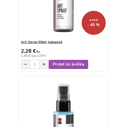
4,16 €
- 45 %
Art Spray 50ml, kakaová
2,28 €
/
ks
1,85 €
bez DPH
Pridať do košíka