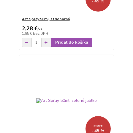
- 45 %
Art Spray 50ml, strieborná
2,28 €
/
ks
1,85 €
bez DPH
Pridať do košíka
4,16 €
- 45 %