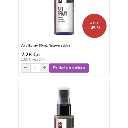
4,16 €
- 45 %
Art Spray 50ml, fialová slivka
2,28 €
/
ks
1,85 €
bez DPH
Pridať do košíka