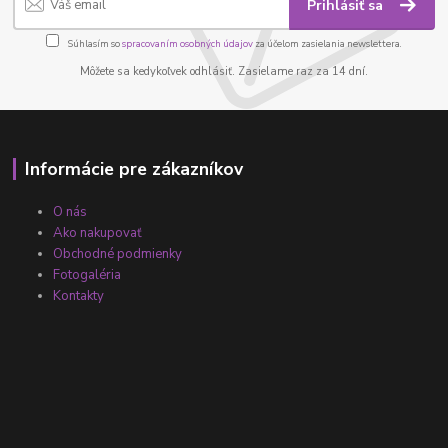
Prihlásiť sa
Súhlasím so
spracovaním osobných údajov
za účelom zasielania newslettera.
Môžete sa kedykoľvek odhlásiť. Zasielame raz za 14 dní.
Informácie pre zákazníkov
O nás
Ako nakupovať
Obchodné podmienky
Fotogaléria
Kontakty