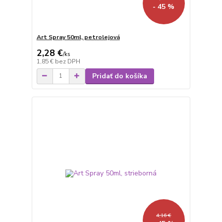
- 45 %
Art Spray 50ml, petrolejová
2,28 €
/
ks
1,85 €
bez DPH
Pridať do košíka
4,16 €