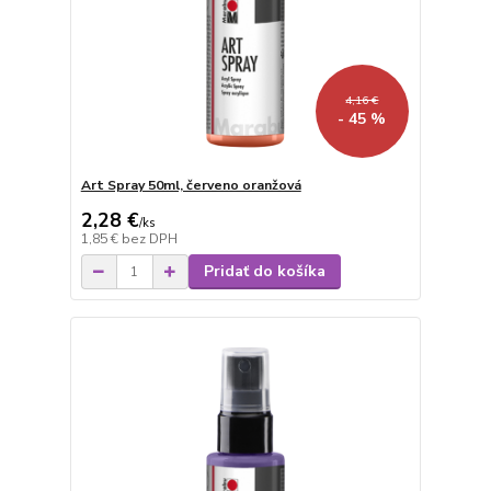
4,16 €
- 45 %
Art Spray 50ml, červeno oranžová
2,28 €
/
ks
1,85 €
bez DPH
Pridať do košíka