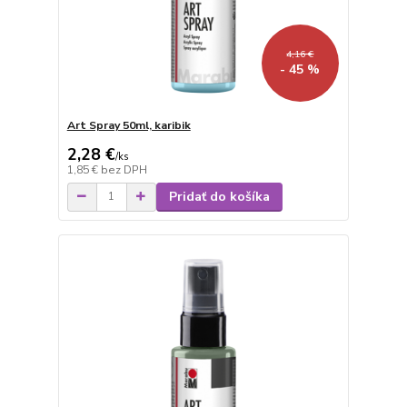
4,16 €
- 45 %
Art Spray 50ml, karibik
2,28 €
/
ks
1,85 €
bez DPH
Pridať do košíka