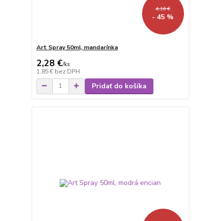
4,16 €
- 45 %
Art Spray 50ml, mandarínka
2,28 €
/
ks
1,85 €
bez DPH
Pridať do košíka