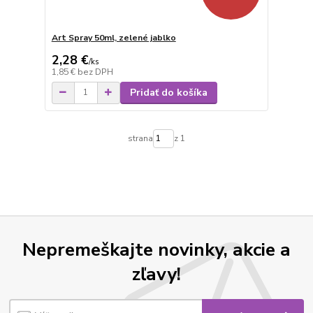
Art Spray 50ml, zelené jablko
2,28 €
/
ks
1,85 €
bez DPH
Pridať do košíka
strana
z 1
Nepremeškajte novinky, akcie a
zľavy!