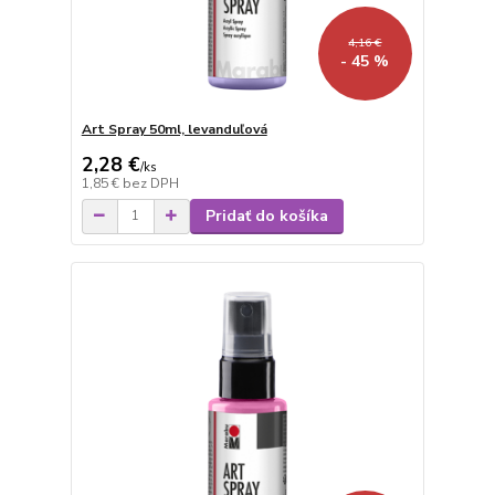
4,16 €
- 45 %
Art Spray 50ml, levanduľová
2,28 €
/
ks
1,85 €
bez DPH
Pridať do košíka