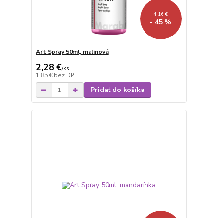
4,16 €
- 45 %
Art Spray 50ml, malinová
2,28 €
/
ks
1,85 €
bez DPH
Pridať do košíka