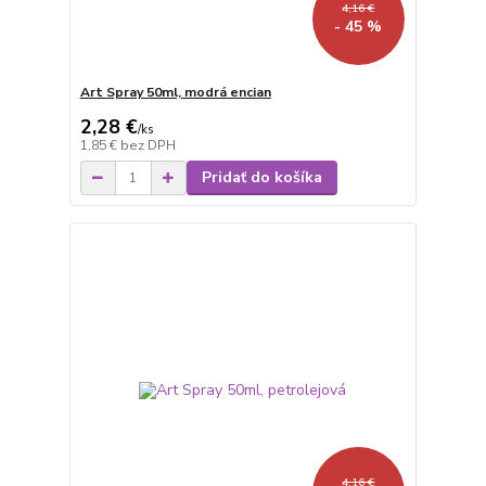
4,16 €
- 45 %
Art Spray 50ml, modrá encian
2,28 €
/
ks
1,85 €
bez DPH
Pridať do košíka
4,16 €