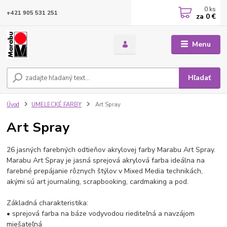
0
ks
+421 905 531 251
za
0 €
Menu
Hľadať
Úvod
UMELECKÉ FARBY
Art Spray
Art Spray
26 jasných farebných odtieňov akrylovej farby Marabu Art Spray.
Marabu Art Spray je jasná sprejová akrylová farba ideálna na
farebné prepájanie rôznych štýlov v Mixed Media technikách,
akými sú art journaling, scrapbooking, cardmaking a pod.
Základná charakteristika:
• sprejová farba na báze vodyvodou riediteľná a navzájom
miešateľná