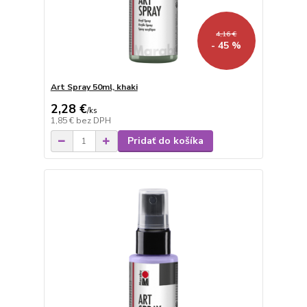
4,16 €
- 45 %
Art Spray 50ml, khaki
2,28 €
/
ks
1,85 €
bez DPH
Pridať do košíka