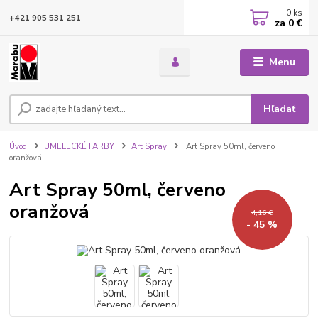
0
ks
+421 905 531 251
za
0 €
Menu
Hľadať
Úvod
UMELECKÉ FARBY
Art Spray
Art Spray 50ml, červeno
oranžová
Art Spray 50ml, červeno
oranžová
4,16 €
- 45 %