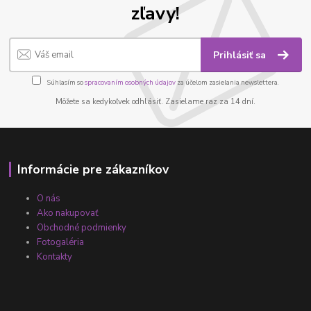
zľavy!
Prihlásiť sa
Súhlasím so
spracovaním osobných údajov
za účelom zasielania newslettera.
Môžete sa kedykoľvek odhlásiť. Zasielame raz za 14 dní.
Informácie pre zákazníkov
O nás
Ako nakupovať
Obchodné podmienky
Fotogaléria
Kontakty