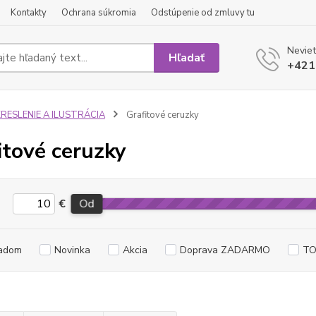
Kontakty
Ochrana súkromia
Odstúpenie od zmluvy tu
Neviet
Hľadať
+421
KRESLENIE A ILUSTRÁCIA
Grafitové ceruzky
itové ceruzky
€
Od
adom
Novinka
Akcia
Doprava ZADARMO
TO