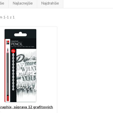
šie
Najlacnejšie
Najdrahšie
m 1-1 z 1
Graphix, súprava 12 grafitových
k