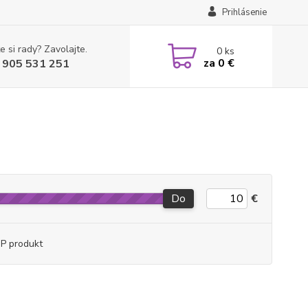
Prihlásenie
e si rady? Zavolajte.
0
ks
za
0 €
 905 531 251
Do
€
P produkt