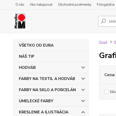
O nás
Ako nakupovať
Obchodné podmienky
Fotogaléria
Úvod
VŠETKO OD EURA
Graf
NÁŠ TIP
HODVÁB
Cena:
FARBY NA TEXTIL A HODVÁB
FARBY NA SKLO A PORCELÁN
Skl
UMELECKÉ FARBY
KRESLENIE A ILUSTRÁCIA