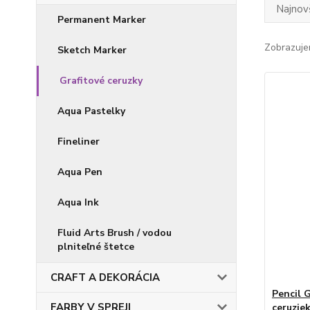
Najnov
Permanent Marker
Zobrazuje
Sketch Marker
Grafitové ceruzky
Aqua Pastelky
Fineliner
Aqua Pen
Aqua Ink
Fluid Arts Brush / vodou
plniteľné štetce
CRAFT A DEKORÁCIA
Pencil 
FARBY V SPREJI
ceruzie