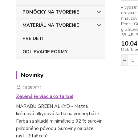
• výdat
POMÔCKY NA TVORENIE
dreva• id
finalizo
Pencil G
MATERIÁL NA TVORENIE
grafitov
5B, 4B, 
PRE DETI
10,04
8,16 €
b
ODLIEVACIE FORMY
Novinky
26.05.2022
Zelená je viac ako farba!
MARABU GREEN ALKYD - Matná,
krémová alkydová farba na vodnej báze.
Farba sa skladá minimálne z 92 % surovín
prírodného pôvodu. Suroviny na báze
rast...
čítať celé