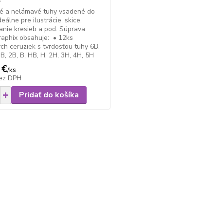
né a nelámavé tuhy vsadené do
eálne pre ilustrácie, skice,
vanie kresieb a pod. Súprava
raphix obsahuje: • 12ks
ých ceruziek s tvrdosťou tuhy 6B,
3B, 2B, B, HB, H, 2H, 3H, 4H, 5H
 €
/
ks
ez DPH
Pridať do košíka