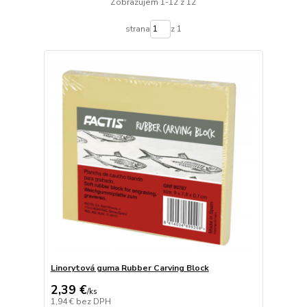
Zobrazujem 1-12 z 12
strana
z 1
Linorytová guma Rubber Carving Block
2,39 €
/
ks
1,94 €
bez DPH