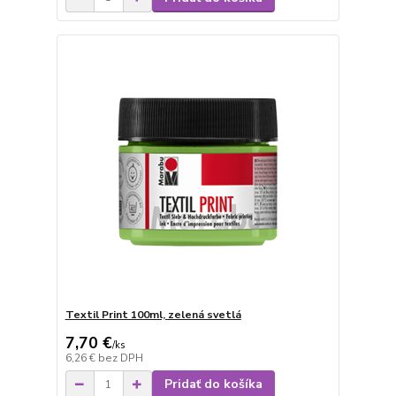
Textil Print 100ml, zelená svetlá
7,70 €
/
ks
6,26 €
bez DPH
Pridať do košíka