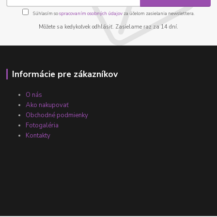
Súhlasím so
spracovaním osobných údajov
za účelom zasielania newslettera.
Môžete sa kedykoľvek odhlásiť. Zasielame raz za 14 dní.
Informácie pre zákazníkov
O nás
Ako nakupovať
Obchodné podmienky
Fotogaléria
Kontakty