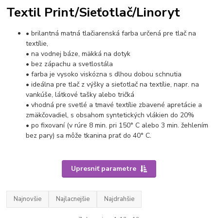
Textil Print/Sieťotlač/Linoryt
• brilantná matná tlačiarenská farba určená pre tlač na
textílie,
• na vodnej báze, mäkká na dotyk
• bez zápachu a svetlostála
• farba je vysoko viskózna s dlhou dobou schnutia
• ideálna pre tlač z výšky a sieťotlač na textílie, napr. na
vankúše, látkové tašky alebo tričká
• vhodná pre svetlé a tmavé textílie zbavené apretácie a
zmäkčovadiel, s obsahom syntetických vlákien do 20%
• po fixovaní (v rúre 8 min. pri 150° C alebo 3 min. žehlením
bez pary) sa môže tkanina prať do 40° C.
Upresniť parametre
Najnovšie
Najlacnejšie
Najdrahšie