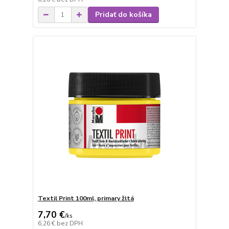
Pridať do košíka
Textil Print 100ml, primary žltá
7,70 €
/
ks
6,26 €
bez DPH