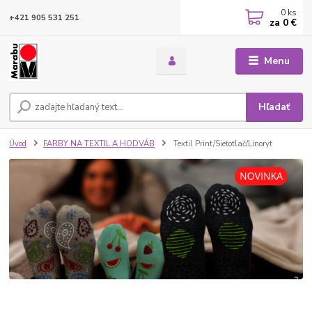
0
ks
+421 905 531 251
za
0 €
Menu
Hľadať
Úvod
FARBY NA TEXTIL A HODVÁB
Textil Print/Sieťotlač/Linoryt