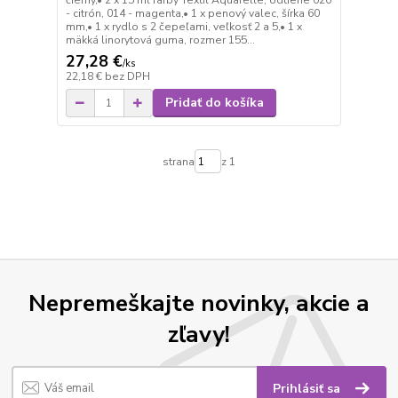
čierny,• 2 x 15 ml farby Textil Aquarelle, odtiene 020
- citrón, 014 - magenta,• 1 x penový valec, šírka 60
mm,• 1 x rydlo s 2 čepeľami, veľkosť 2 a 5,• 1 x
mäkká linorytová guma, rozmer 155...
27,28 €
/
ks
22,18 €
bez DPH
Pridať do košíka
strana
z 1
Nepremeškajte novinky, akcie a
zľavy!
Prihlásiť sa