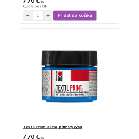
7,70 €
/
ks
6,26 €
bez DPH
Pridať do košíka
Textil Print 100ml, primary cyan
7,70 €
/
ks