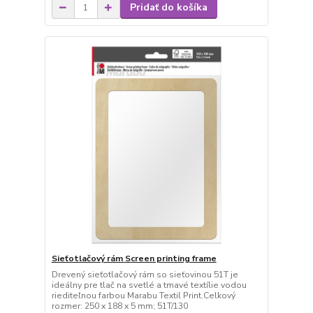
Pridať do košíka
Sieťotlačový rám Screen printing frame
Drevený sieťotlačový rám so sieťovinou 51T je
ideálny pre tlač na svetlé a tmavé textílie vodou
riediteľnou farbou Marabu Textil Print.Celkový
rozmer: 250 x 188 x 5 mm; 51T/130