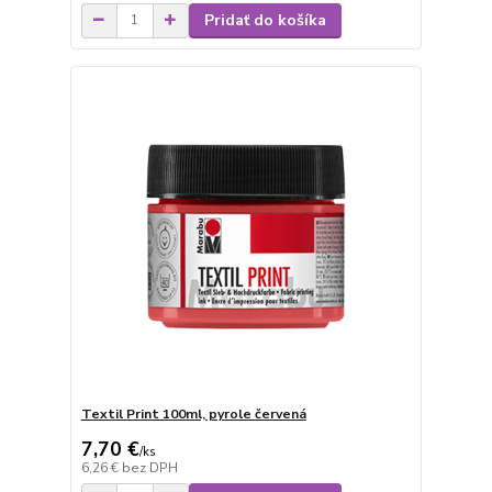
Pridať do košíka
Textil Print 100ml, pyrole červená
7,70 €
/
ks
6,26 €
bez DPH