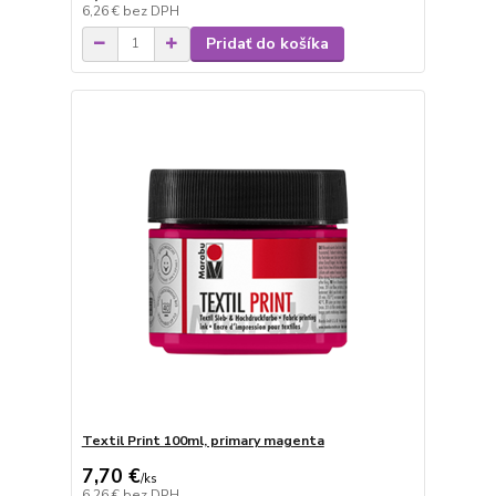
6,26 €
bez DPH
Pridať do košíka
Textil Print 100ml, primary magenta
7,70 €
/
ks
6,26 €
bez DPH