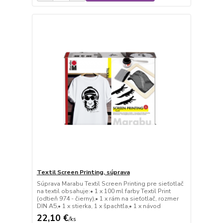
Textil Screen Printing, súprava
Súprava Marabu Textil Screen Printing pre sieťotlač
na textil obsahuje:• 1 x 100 ml farby Textil Print
(odtieň 974 - čierny),• 1 x rám na sieťotlač, rozmer
DIN A5,• 1 x stierka, 1 x špachtľa,• 1 x návod
22,10 €
/
ks