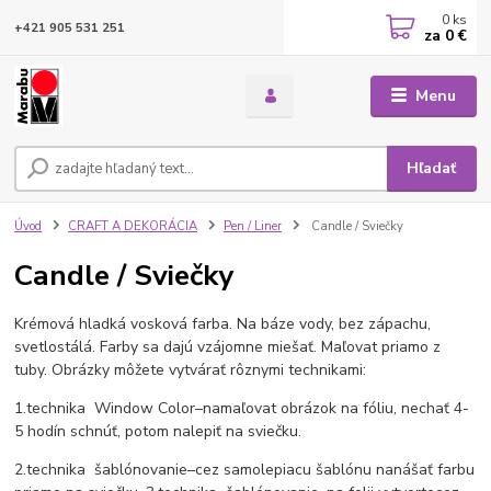
0
ks
+421 905 531 251
za
0 €
Menu
Hľadať
Úvod
CRAFT A DEKORÁCIA
Pen / Liner
Candle / Sviečky
Candle / Sviečky
Krémová hladká vosková farba. Na báze vody, bez zápachu,
svetlostálá. Farby sa dajú vzájomne miešať. Maľovat priamo z
tuby. Obrázky môžete vytvárať rôznymi technikami:
1.technika Window Color–namaľovat obrázok na fóliu, nechať 4-
5 hodín schnúť, potom nalepiť na sviečku.
2.technika šablónovanie–cez samolepiacu šablónu nanášať farbu