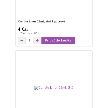
Candle Liner 25ml, zlatá glitrová
4 €
/
ks
3,25 €
bez DPH
Pridať do košíka