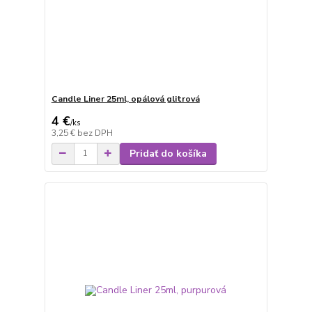
Candle Liner 25ml, opálová glitrová
4 €
/
ks
3,25 €
bez DPH
Pridať do košíka