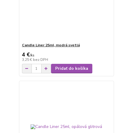
Candle Liner 25ml, modrá svetlá
4 €
/
ks
3,25 €
bez DPH
Pridať do košíka