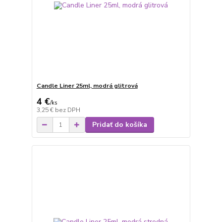
Candle Liner 25ml, modrá glitrová
4 €
/
ks
3,25 €
bez DPH
Pridať do košíka