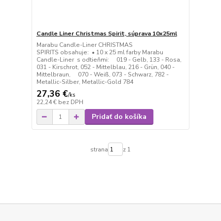
Candle Liner Christmas Spirit, súprava 10x25ml
Marabu Candle-Liner CHRISTMAS
SPIRITS obsahuje: • 10 x 25 ml farby Marabu
Candle-Liner s odtieňmi: 019 - Gelb, 133 - Rosa,
031 - Kirschrot, 052 - Mittelblau, 216 - Grün, 040 -
Mittelbraun, 070 - Weiß, 073 - Schwarz, 782 -
Metallic-Silber, Metallic-Gold 784
27,36 €
/
ks
22,24 €
bez DPH
Pridať do košíka
strana
z 1