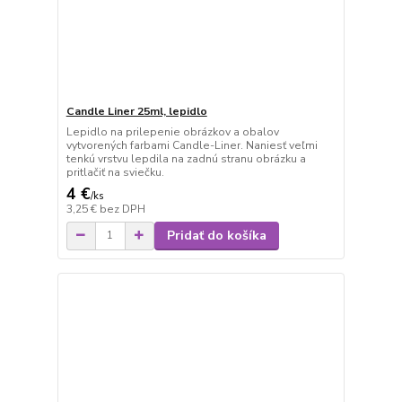
Candle Liner 25ml, lepidlo
Lepidlo na prilepenie obrázkov a obalov
vytvorených farbami Candle-Liner. Naniesť veľmi
tenkú vrstvu lepdila na zadnú stranu obrázku a
pritlačiť na sviečku.
4 €
/
ks
3,25 €
bez DPH
Pridať do košíka