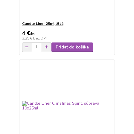
Candle Liner 25ml, žltá
4 €
/
ks
3,25 €
bez DPH
Pridať do košíka