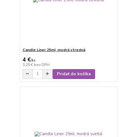
Candle Liner 25ml, modrá stredná
4 €
/
ks
3,25 €
bez DPH
Pridať do košíka