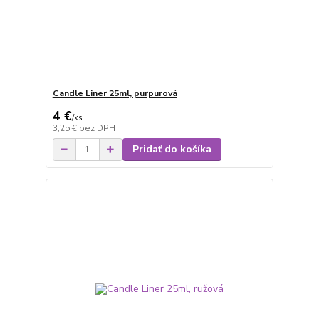
Candle Liner 25ml, purpurová
4 €
/
ks
3,25 €
bez DPH
Pridať do košíka