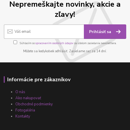
Nepremeškajte novinky, akcie a
zľavy!
Prihlásiť sa
Súhlasím so
spracovaním osobných údajov
za účelom zasielania newslettera.
Môžete sa kedykoľvek odhlásiť. Zasielame raz za 14 dní.
Informácie pre zákazníkov
O nás
Ako nakupovať
Obchodné podmienky
Fotogaléria
Kontakty