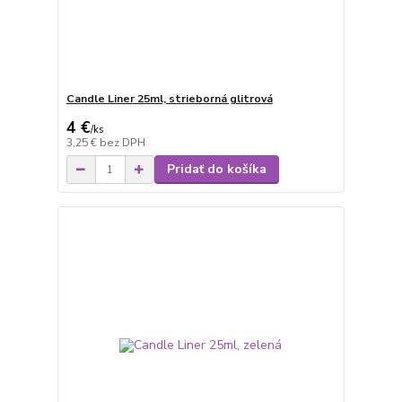
Candle Liner 25ml, strieborná glitrová
4 €
/
ks
3,25 €
bez DPH
Pridať do košíka