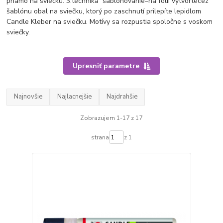
priamo na sviečku. 3.technika šablónovanie–na folii vytvortecez
šablónu obal na sviečku, ktorý po zaschnutí prilepíte lepidlom
Candle Kleber na sviečku. Motívy sa rozpustia spoločne s voskom
sviečky.
Upresniť parametre
Najnovšie
Najlacnejšie
Najdrahšie
Zobrazujem 1-17 z 17
strana
z 1