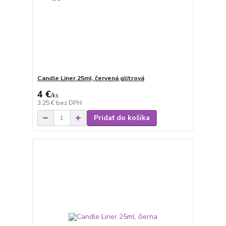
Candle Liner 25ml, červená glitrová
4 €
/
ks
3,25 €
bez DPH
Pridať do košíka