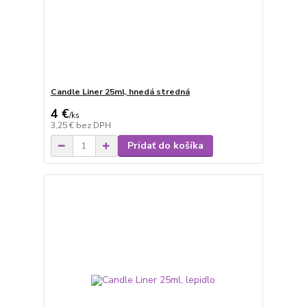
Candle Liner 25ml, hnedá stredná
4 €
/
ks
3,25 €
bez DPH
Pridať do košíka