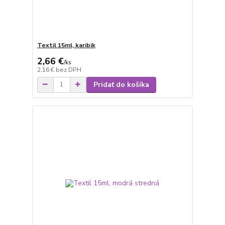
Textil 15ml, karibik
2,66 €
/
ks
2,16 €
bez DPH
Pridať do košíka