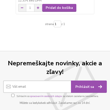
12,33 €
bez DPH
Pridať do košíka
strana
z 1
Nepremeškajte novinky, akcie a
zľavy!
Prihlásiť sa
Súhlasím so
spracovaním osobných údajov
za účelom zasielania newslettera.
Môžete sa kedykoľvek odhlásiť. Zasielame raz za 14 dní.