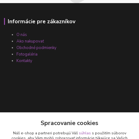
Informácie pre zákazníkov
O nás
Ako nakupovať
Obchodné podmienky
Fotogaléria
Kontakty
Kontakty
Spracovanie cookies
Náš e-shop a partneri potrebujú Váš
súhlas
s použitím súborov
+421 905 531 251
cookies, aby Vám mohli zobrazovať informácie týkajúce sa Vašich