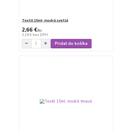
Textil 15ml, modrá svetlá
2,66 €
/
ks
2,16 €
bez DPH
Pridať do košíka