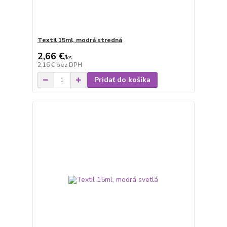
Textil 15ml, modrá stredná
2,66 €
/
ks
2,16 €
bez DPH
Pridať do košíka