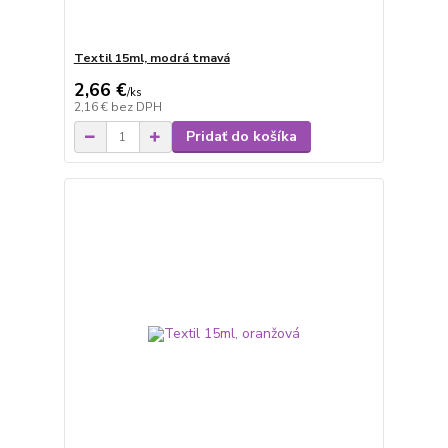
Textil 15ml, modrá tmavá
2,66 €
/
ks
2,16 €
bez DPH
Pridať do košíka