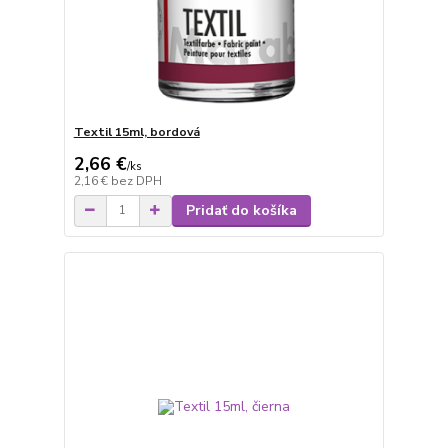
Textil 15ml, bordová
2,66 €
/
ks
2,16 €
bez DPH
Pridať do košíka