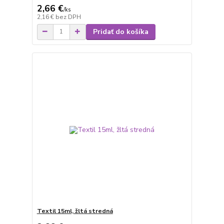
2,66 €
/
ks
2,16 €
bez DPH
Pridať do košíka
Textil 15ml, žltá stredná