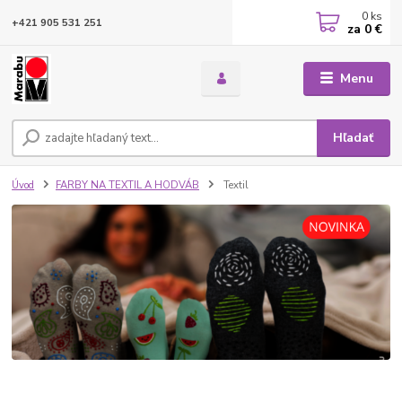
0
ks
+421 905 531 251
za
0 €
Menu
Hľadať
Úvod
FARBY NA TEXTIL A HODVÁB
Textil