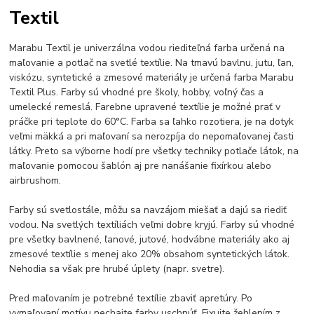
Textil
Marabu Textil je univerzálna vodou riediteľná farba určená na
maľovanie a potlač na svetlé textílie. Na tmavú bavlnu, jutu, ľan,
viskózu, syntetické a zmesové materiály je určená farba Marabu
Textil Plus. Farby sú vhodné pre školy, hobby, voľný čas a
umelecké remeslá. Farebne upravené textílie je možné prať v
práčke pri teplote do 60°C. Farba sa ľahko rozotiera, je na dotyk
veľmi mäkká a pri maľovaní sa nerozpíja do nepomaľovanej časti
látky. Preto sa výborne hodí pre všetky techniky potlače látok, na
maľovanie pomocou šablón aj pre nanášanie fixírkou alebo
airbrushom.
Farby sú svetlostále, môžu sa navzájom miešať a dajú sa riediť
vodou. Na svetlých textíliách veľmi dobre kryjú. Farby sú vhodné
pre všetky bavlnené, ľanové, jutové, hodvábne materiály ako aj
zmesové textílie s menej ako 20% obsahom syntetických látok.
Nehodia sa však pre hrubé úplety (napr. svetre).
Pred maľovaním je potrebné textílie zbaviť apretúry. Po
vymaľovaní motívu nechajte farby uschnúť. Fixujte žehlením z