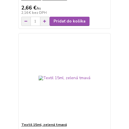
2,66 €
/
ks
2,16 €
bez DPH
Pridať do košíka
Textil 15ml, zelená tmavá