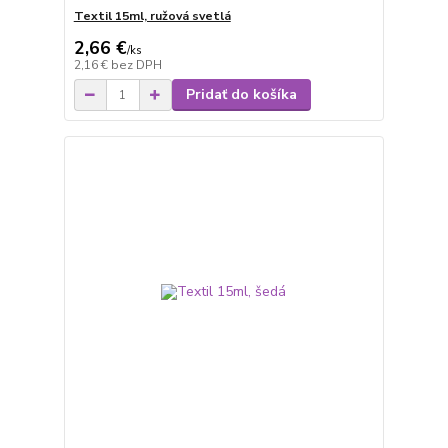
Textil 15ml, ružová svetlá
2,66 €
/
ks
2,16 €
bez DPH
Pridať do košíka