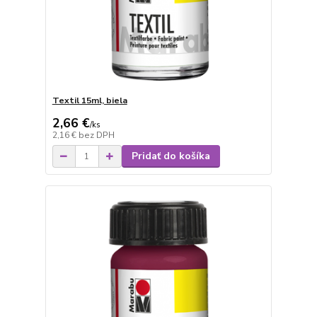
Textil 15ml, biela
2,66 €
/
ks
2,16 €
bez DPH
Pridať do košíka