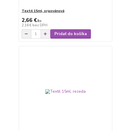
Textil 15ml, orgovánová
2,66 €
/
ks
2,16 €
bez DPH
Pridať do košíka