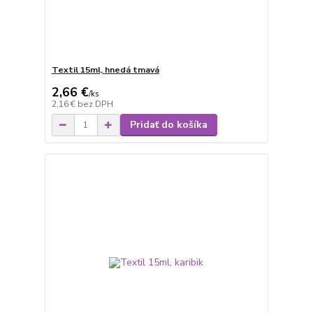
Textil 15ml, hnedá tmavá
2,66 €
/
ks
2,16 €
bez DPH
Pridať do košíka