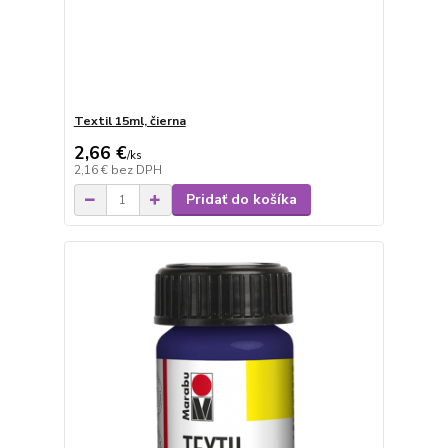
Textil 15ml, čierna
2,66 €
/
ks
2,16 €
bez DPH
Pridať do košíka