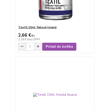
Textil 15ml, fialová tmavá
2,66 €
/
ks
2,16 €
bez DPH
Pridať do košíka