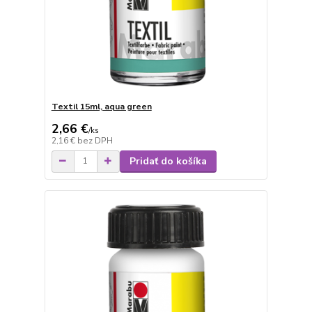
Textil 15ml, aqua green
2,66 €
/
ks
2,16 €
bez DPH
Pridať do košíka