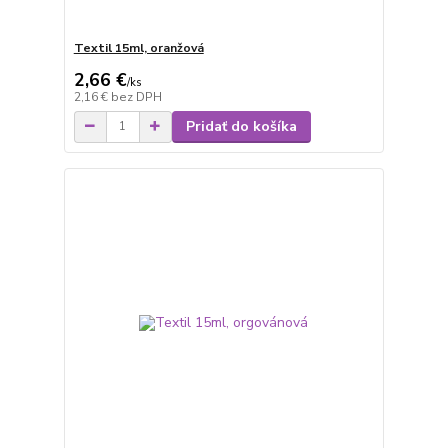
Textil 15ml, oranžová
2,66 €
/
ks
2,16 €
bez DPH
Pridať do košíka