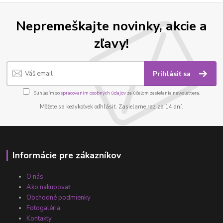
Nepremeškajte novinky, akcie a
zľavy!
Prihlásiť sa
Súhlasím so
spracovaním osobných údajov
za účelom zasielania newslettera.
Môžete sa kedykoľvek odhlásiť. Zasielame raz za 14 dní.
Informácie pre zákazníkov
O nás
Ako nakupovať
Obchodné podmienky
Fotogaléria
Kontakty