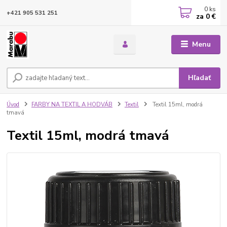
0
ks
+421 905 531 251
za
0 €
Menu
Hľadať
Úvod
FARBY NA TEXTIL A HODVÁB
Textil
Textil 15ml, modrá
tmavá
Textil 15ml, modrá tmavá