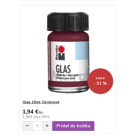
2,82 €
- 31 %
Glas 15ml, černicová
1,94 €
/
ks
1,58 €
bez DPH
Pridať do košíka