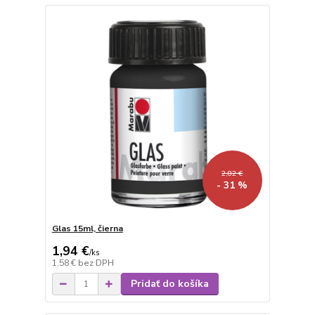
2,82 €
- 31 %
Glas 15ml, čierna
1,94 €
/
ks
1,58 €
bez DPH
Pridať do košíka