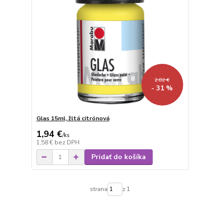
2,82 €
- 31 %
Glas 15ml, žltá citrónová
1,94 €
/
ks
1,58 €
bez DPH
Pridať do košíka
strana
z 1