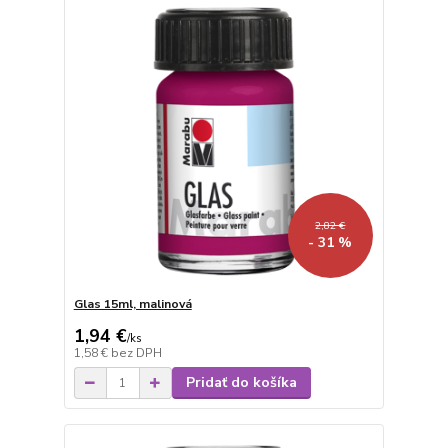
2,82 €
- 31 %
Glas 15ml, malinová
1,94 €
/
ks
1,58 €
bez DPH
Pridať do košíka