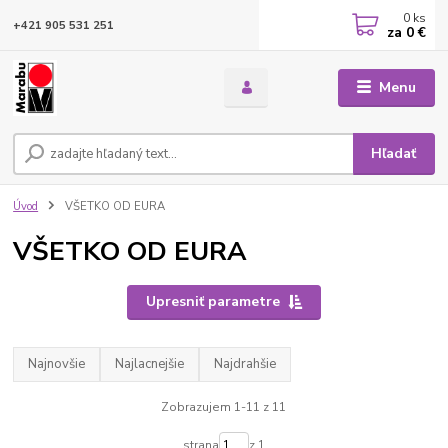
0
ks
+421 905 531 251
za
0 €
Menu
Hľadať
Úvod
VŠETKO OD EURA
VŠETKO OD EURA
Upresniť parametre
Najnovšie
Najlacnejšie
Najdrahšie
Zobrazujem 1-11 z 11
strana
z 1