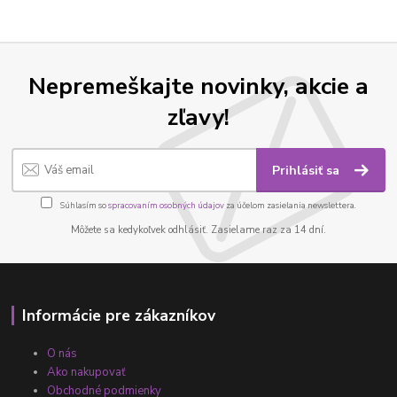
Nepremeškajte novinky, akcie a
zľavy!
Prihlásiť sa
Súhlasím so
spracovaním osobných údajov
za účelom zasielania newslettera.
Môžete sa kedykoľvek odhlásiť. Zasielame raz za 14 dní.
Informácie pre zákazníkov
O nás
Ako nakupovať
Obchodné podmienky