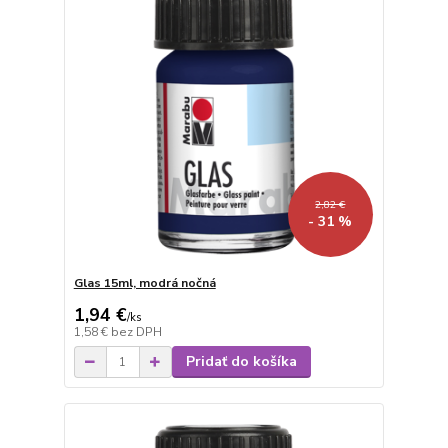
2,82 €
- 31 %
Glas 15ml, modrá nočná
1,94 €
/
ks
1,58 €
bez DPH
Pridať do košíka