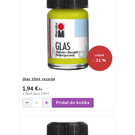
2,82 €
- 31 %
Glas 15ml, rezeda
1,94 €
/
ks
1,58 €
bez DPH
Pridať do košíka