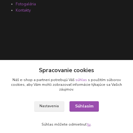
Fotogaléria
Kontakty
Kontakty
Spracovanie cookies
Náš e-shop a partneri potrebujú Váš
súhlas
s použitím súborov
+421 905 531 251
cookies, aby Vám mohli zobrazovať informácie týkajúce sa Vašich
záujmov.
info@parallax.sk
Súhlasím
Nastavenia
Súhlas môžete odmietnuť
tu
.
Vytvorené na
Eshop-rychlo.sk