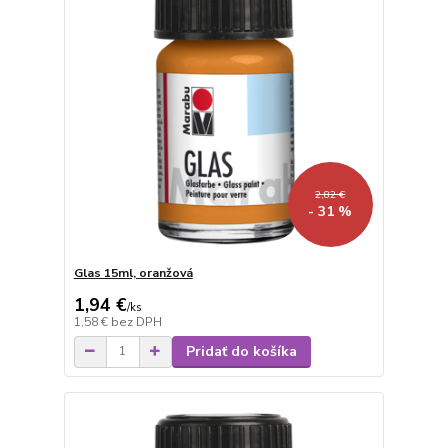
2,82 €
- 31 %
Glas 15ml, oranžová
1,94 €
/
ks
1,58 €
bez DPH
Pridať do košíka