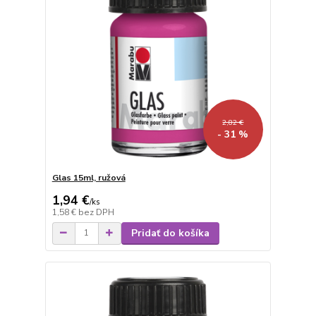
2,82 €
- 31 %
Glas 15ml, ružová
1,94 €
/
ks
1,58 €
bez DPH
Pridať do košíka