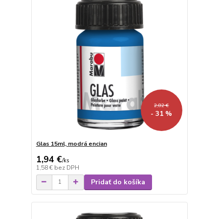
2,82 €
- 31 %
Glas 15ml, modrá encian
1,94 €
/
ks
1,58 €
bez DPH
Pridať do košíka