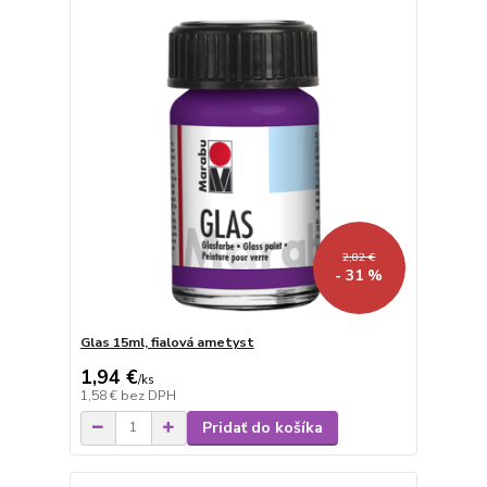
2,82 €
- 31 %
Glas 15ml, fialová ametyst
1,94 €
/
ks
1,58 €
bez DPH
Pridať do košíka