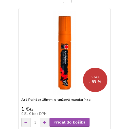
5,74 €
- 83 %
Art Painter 15mm, oranžová mandarínka
1 €
/
ks
0,81 €
bez DPH
Pridať do košíka