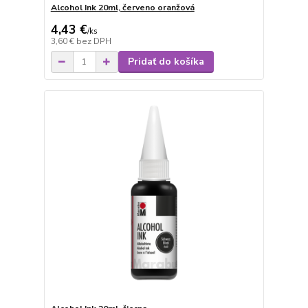
Alcohol Ink 20ml, červeno oranžová
4,43 €
/
ks
3,60 €
bez DPH
Pridať do košíka