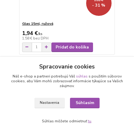
2,82 €
- 31 %
Glas 15ml, ružová
1,94 €
/
ks
1,58 €
bez DPH
Pridať do košíka
Spracovanie cookies
Náš e-shop a partneri potrebujú Váš
súhlas
s použitím súborov
cookies, aby Vám mohli zobrazovať informácie týkajúce sa Vašich
záujmov.
Súhlasím
Nastavenia
Súhlas môžete odmietnuť
tu
.
2,82 €