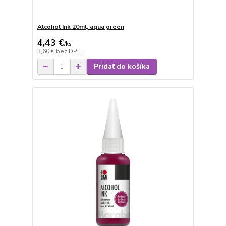
Alcohol Ink 20ml, aqua green
4,43 €
/
ks
3,60 €
bez DPH
Pridať do košíka