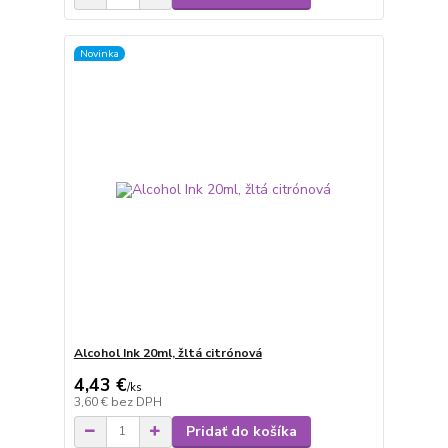
Novinka
Alcohol Ink 20ml, žltá citrónová
4,43 €
/
ks
3,60 €
bez DPH
Pridať do košíka