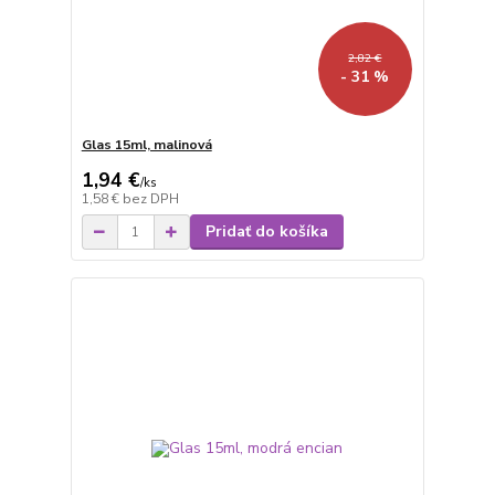
2,82 €
- 31 %
Glas 15ml, malinová
1,94 €
/
ks
1,58 €
bez DPH
Pridať do košíka