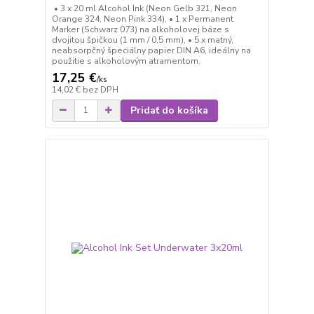
• 3 x 20 ml Alcohol Ink (Neon Gelb 321, Neon
Orange 324, Neon Pink 334), • 1 x Permanent
Marker (Schwarz 073) na alkoholovej báze s
dvojitou špičkou (1 mm / 0,5 mm), • 5 x matný,
neabsorpčný špeciálny papier DIN A6, ideálny na
použitie s alkoholovým atramentom.
17,25 €
/
ks
14,02 €
bez DPH
Pridať do košíka