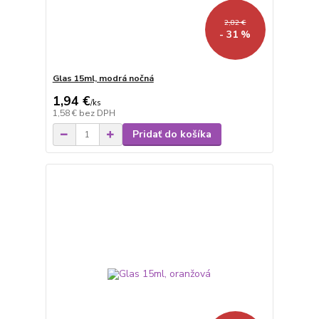
2,82 €
- 31 %
Glas 15ml, modrá nočná
1,94 €
/
ks
1,58 €
bez DPH
Pridať do košíka