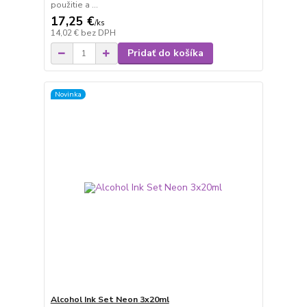
použitie a ...
17,25 €
/
ks
14,02 €
bez DPH
Pridať do košíka
Novinka
Alcohol Ink Set Neon 3x20ml