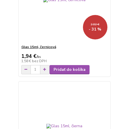
2,82 €
- 31 %
Glas 15ml, černicová
1,94 €
/
ks
1,58 €
bez DPH
Pridať do košíka