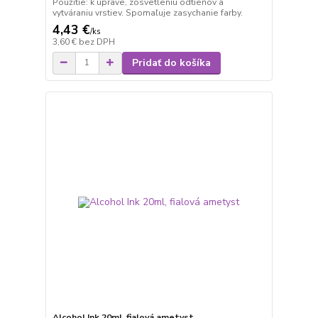
Použitie: k úprave, zosvetleniu odtieňov a
vytváraniu vrstiev. Spomaľuje zasychanie farby.
4,43 €
/
ks
3,60 €
bez DPH
Pridať do košíka
Alcohol Ink 20ml, fialová ametyst