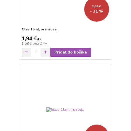
2,82 €
- 31 %
Glas 15ml, oranžová
1,94 €
/
ks
1,58 €
bez DPH
Pridať do košíka