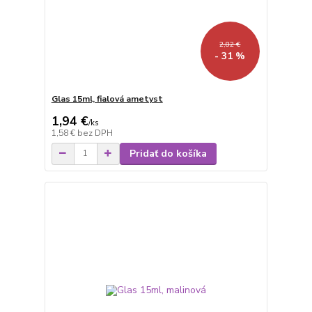
2,82 €
- 31 %
Glas 15ml, fialová ametyst
1,94 €
/
ks
1,58 €
bez DPH
Pridať do košíka