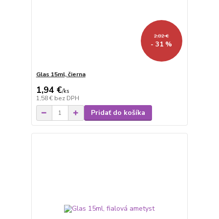
2,82 €
- 31 %
Glas 15ml, čierna
1,94 €
/
ks
1,58 €
bez DPH
Pridať do košíka