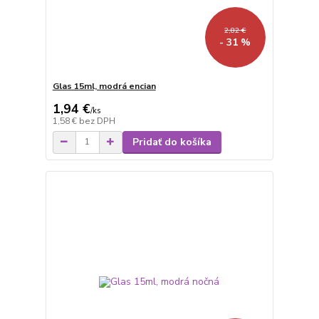
2,82 €
- 31 %
Glas 15ml, modrá encian
1,94 €
/
ks
1,58 €
bez DPH
Pridať do košíka