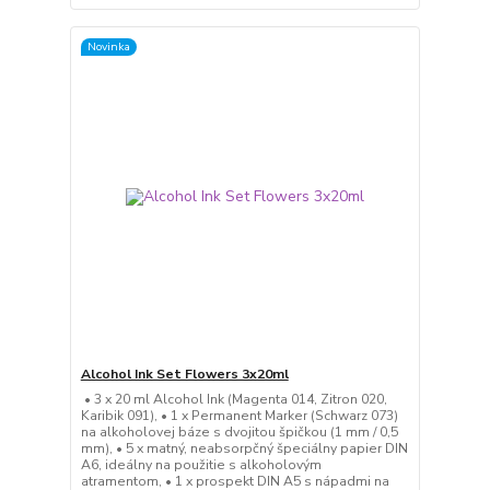
Novinka
Alcohol Ink Set Flowers 3x20ml
• 3 x 20 ml Alcohol Ink (Magenta 014, Zitron 020,
Karibik 091), • 1 x Permanent Marker (Schwarz 073)
na alkoholovej báze s dvojitou špičkou (1 mm / 0,5
mm), • 5 x matný, neabsorpčný špeciálny papier DIN
A6, ideálny na použitie s alkoholovým
atramentom, • 1 x prospekt DIN A5 s nápadmi na