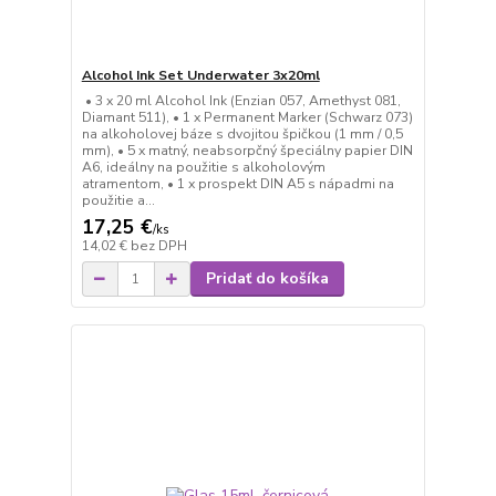
Alcohol Ink Set Underwater 3x20ml
• 3 x 20 ml Alcohol Ink (Enzian 057, Amethyst 081,
Diamant 511), • 1 x Permanent Marker (Schwarz 073)
na alkoholovej báze s dvojitou špičkou (1 mm / 0,5
mm), • 5 x matný, neabsorpčný špeciálny papier DIN
A6, ideálny na použitie s alkoholovým
atramentom, • 1 x prospekt DIN A5 s nápadmi na
použitie a...
17,25 €
/
ks
14,02 €
bez DPH
Pridať do košíka