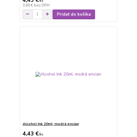
/
ks
3,60 €
bez DPH
Pridať do košíka
Alcohol Ink 20ml, modrá encian
4,43 €
/
ks