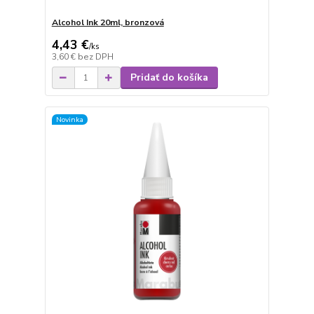
Alcohol Ink 20ml, bronzová
4,43 €
/
ks
3,60 €
bez DPH
Pridať do košíka
Novinka