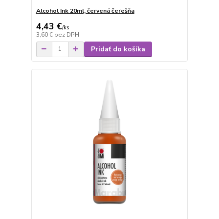
Alcohol Ink 20ml, červená čerešňa
4,43 €
/
ks
3,60 €
bez DPH
Pridať do košíka