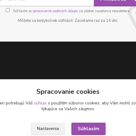
Súhlasím so
spracovaním osobných údajov
za účelom zasielania newslettera.
Môžete sa kedykoľvek odhlásiť. Zasielame raz za 14 dní.
Spracovanie cookies
eri potrebujú Váš
súhlas
s použitím súborov cookies, aby Vám mohli zo
týkajúce sa Vašich záujmov.
Súhlasím
Nastavenia