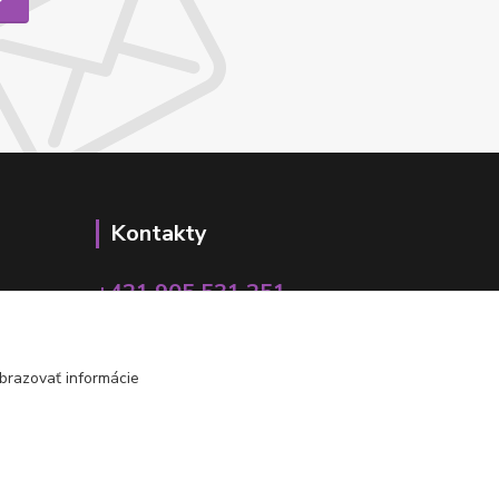
Kontakty
+421 905 531 251
info@parallax.sk
brazovať informácie