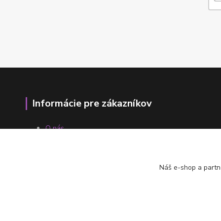
Informácie pre zákazníkov
O nás
Ako nakupovať
Obchodné podmienky
Fotogaléria
Náš e-shop a partn
Kontakty