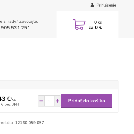
Prihlásenie
e si rady? Zavolajte.
0
ks
za
0 €
 905 531 251
43 €
/
ks
Pridať do košíka
 €
bez DPH
roduktu:
12160 059 057