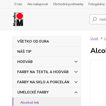
O nás
Ako nakupovať
Obchodné podmienky
Fotogaléria
Úvod
VŠETKO OD EURA
Alco
NÁŠ TIP
HODVÁB
FARBY NA TEXTIL A HODVÁB
FARBY NA SKLO A PORCELÁN
UMELECKÉ FARBY
Alcohol Ink