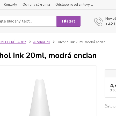
Kontakty
Ochrana súkromia
Odstúpenie od zmluvy tu
Neviet
Hľadať
+421
UMELECKÉ FARBY
Alcohol Ink
Alcohol Ink 20ml, modrá encian
hol Ink 20ml, modrá encian
4,
3,60
Číslo p