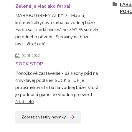
FARB
Zelená je viac ako farba!
PORC
MARABU GREEN ALKYD - Matná,
krémová alkydová farba na vodnej báze.
Farba sa skladá minimálne z 92 % surovín
prírodného pôvodu. Suroviny na báze
rast...
čítať celé
02.01.2022
SOCK STOP
Ponožkové zastavenie - už žiadny pád na
šmykľavej podlahe! SOCK STOP je
protišmyková farba na vodnej báze, ktorá
je podobná gume. Je vhodná pre svetl...
čítať celé
Zobraziť všetky novinky