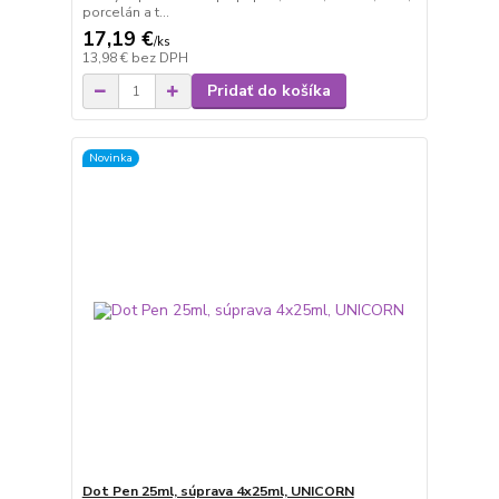
porcelán a t...
17,19 €
/
ks
13,98 €
bez DPH
Pridať do košíka
Novinka
Dot Pen 25ml, súprava 4x25ml, UNICORN