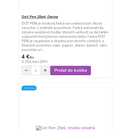
Dot Pen 25ml, čierna
DOT PEN je bodová farba na vodnej báze, ktorá
zasychá, s matným povrchom. Farba automaticky
vytvára vyvýšené bodky, ktorých veľkosť sa dá ľahko
ovplyvniť množstvom nanesenej farby. Farba DOT
PEN je vegánska a vhodná pre mnoho svetlých a
tmavých povrchov napr. papier, drevo, kameň, sklo,
porcelán a t...
4 €
/
ks
3,25 €
bez DPH
Pridať do košíka
Novinka