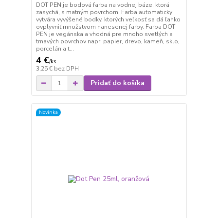
DOT PEN je bodová farba na vodnej báze, ktorá
zasychá, s matným povrchom. Farba automaticky
vytvára vyvýšené bodky, ktorých veľkosť sa dá ľahko
ovplyvniť množstvom nanesenej farby. Farba DOT
PEN je vegánska a vhodná pre mnoho svetlých a
tmavých povrchov napr. papier, drevo, kameň, sklo,
porcelán a t...
4 €
/
ks
3,25 €
bez DPH
Pridať do košíka
Novinka