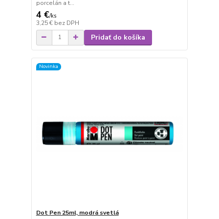
porcelán a t...
4 €
/
ks
3,25 €
bez DPH
Pridať do košíka
Novinka
Dot Pen 25ml, modrá svetlá