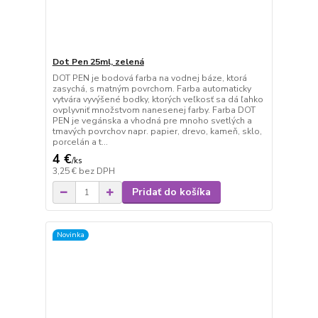
Dot Pen 25ml, zelená
DOT PEN je bodová farba na vodnej báze, ktorá
zasychá, s matným povrchom. Farba automaticky
vytvára vyvýšené bodky, ktorých veľkosť sa dá ľahko
ovplyvniť množstvom nanesenej farby. Farba DOT
PEN je vegánska a vhodná pre mnoho svetlých a
tmavých povrchov napr. papier, drevo, kameň, sklo,
porcelán a t...
4 €
/
ks
3,25 €
bez DPH
Pridať do košíka
Novinka