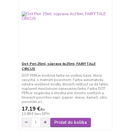
Dot Pen 25ml, súprava 4x25ml, FAIRYTALE
CIRCUS
DOT PEN je bodová farba na vodnej báze, ktorá
zasychá, s matným povrchom. Farba automaticky
vytvára vyvýšené bodky, ktorých veľkosť sa dá ľahko
ovplyvniť množstvom nanesenej farby. Farba DOT
PEN je vegánska a vhodná pre mnoho svetlých a
tmavých povrchov napr. papier, drevo, kameň, sklo,
porcelán a t...
17,19 €
/
ks
13,98 €
bez DPH
Pridať do košíka