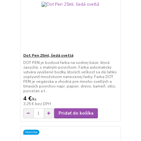
Dot Pen 25ml, šedá svetlá
DOT PEN je bodová farba na vodnej báze, ktorá
zasychá, s matným povrchom. Farba automaticky
vytvára vyvýšené bodky, ktorých veľkosť sa dá ľahko
ovplyvniť množstvom nanesenej farby. Farba DOT
PEN je vegánska a vhodná pre mnoho svetlých a
tmavých povrchov napr. papier, drevo, kameň, sklo,
porcelán a t...
4 €
/
ks
3,25 €
bez DPH
Pridať do košíka
Novinka