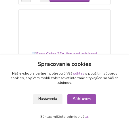
Spracovanie cookies
Náš e-shop a partneri potrebujú Váš
súhlas
s použitím súborov
cookies, aby Vám mohli zobrazovať informácie týkajúce sa Vašich
záujmov.
Súhlasím
Nastavenia
Easy Color 25g, červená rubínová
3,40 €
/
ks
2,76 €
bez DPH
Súhlas môžete odmietnuť
tu
.
Pridať do košíka