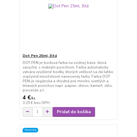
Dot Pen 25ml, žltá
DOT PEN je bodová farba na vodnej báze, ktorá
zasychá, s matným povrchom. Farba automaticky
vytvára vyvýšené bodky, ktorých veľkosť sa dá ľahko
ovplyvniť množstvom nanesenej farby. Farba DOT
PEN je vegánska a vhodná pre mnoho svetlých a
tmavých povrchov napr. papier, drevo, kameň, sklo,
porcelán a t...
4 €
/
ks
3,25 €
bez DPH
Pridať do košíka
Novinka