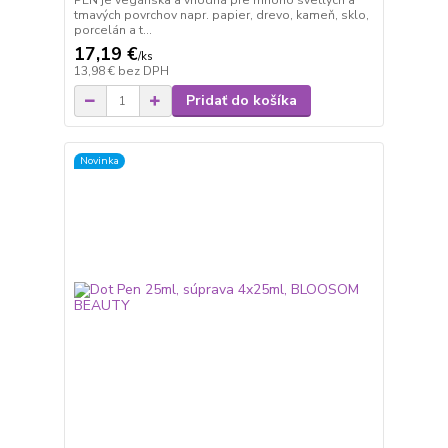
PEN je vegánska a vhodná pre mnoho svetlých a
tmavých povrchov napr. papier, drevo, kameň, sklo,
porcelán a t...
17,19 €
/
ks
13,98 €
bez DPH
Pridať do košíka
Novinka