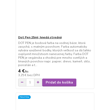
Dot Pen 25ml, hnedá stredná
DOT PEN je bodová farba na vodnej báze, ktorá
zasychá, s matným povrchom. Farba automaticky
vytvára vyvýšené bodky, ktorých veľkosť sa dá ľahko
ovplyvniť množstvom nanesenej farby. Farba DOT
PEN je vegánska a vhodná pre mnoho svetlých a
tmavých povrchov napr. papier, drevo, kameň, sklo,
porcelán a t...
4 €
/
ks
3,25 €
bez DPH
Pridať do košíka
Novinka