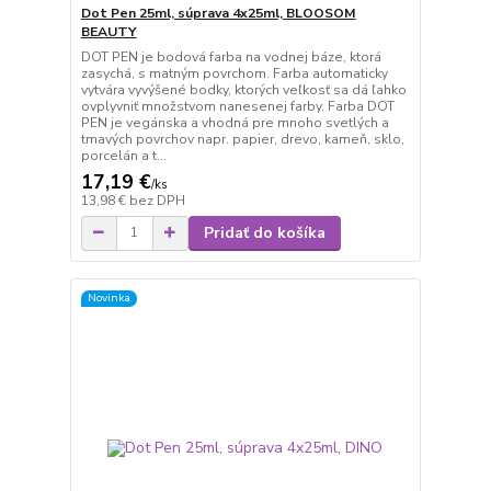
Dot Pen 25ml, súprava 4x25ml, BLOOSOM
BEAUTY
DOT PEN je bodová farba na vodnej báze, ktorá
zasychá, s matným povrchom. Farba automaticky
vytvára vyvýšené bodky, ktorých veľkosť sa dá ľahko
ovplyvniť množstvom nanesenej farby. Farba DOT
PEN je vegánska a vhodná pre mnoho svetlých a
tmavých povrchov napr. papier, drevo, kameň, sklo,
porcelán a t...
17,19 €
/
ks
13,98 €
bez DPH
Pridať do košíka
Novinka