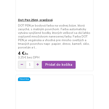
Dot Pen 25ml, oranžová
DOT PEN je bodová farba na vodnej báze, ktorá
zasychá, s matným povrchom. Farba automaticky
vytvára vyvýšené bodky, ktorých veľkosť sa dá ľahko
ovplyvniť množstvom nanesenej farby. Farba DOT
PEN je vegánska a vhodná pre mnoho svetlých a
tmavých povrchov napr. papier, drevo, kameň, sklo,
porcelán a t...
4 €
/
ks
3,25 €
bez DPH
Pridať do košíka
Novinka