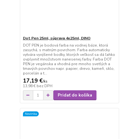
Dot Pen 25ml, súprava 4x25ml, DINO
DOT PEN je bodová farba na vodnej báze, ktorá
zasychá, s matným povrchom. Farba automaticky
vytvára vyvýšené bodky, ktorých veľkosť sa dá ľahko
ovplyvniť množstvom nanesenej farby. Farba DOT
PEN je vegánska a vhodná pre mnoho svetlých a
tmavých povrchov napr. papier, drevo, kameň, sklo,
porcelán a t...
17,19 €
/
ks
13,98 €
bez DPH
Pridať do košíka
Novinka