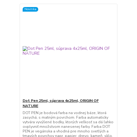
Novinka
Dot Pen 25ml, súprava 4x25ml, ORIGIN OF
NATURE
DOT PEN je bodová farba na vodnej báze, ktorá
zasychá, s matným povrchom. Farba automaticky
vytvára vyvýšené bodky, ktorých veľkosť sa dá ľahko
ovplyvniť množstvom nanesenej farby. Farba DOT
PEN je vegánska a vhodná pre mnoho svetlých a
tmavých povrchov napr. papier, drevo, kameň, sklo,