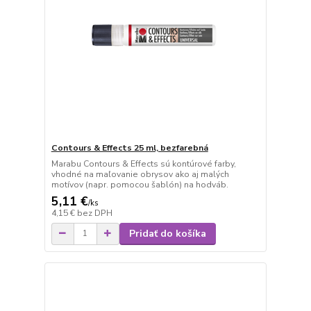
Contours & Effects 25 ml, bezfarebná
Marabu Contours & Effects sú kontúrové farby,
vhodné na maľovanie obrysov ako aj malých
motívov (napr. pomocou šablón) na hodváb.
5,11 €
/
ks
4,15 €
bez DPH
Pridať do košíka