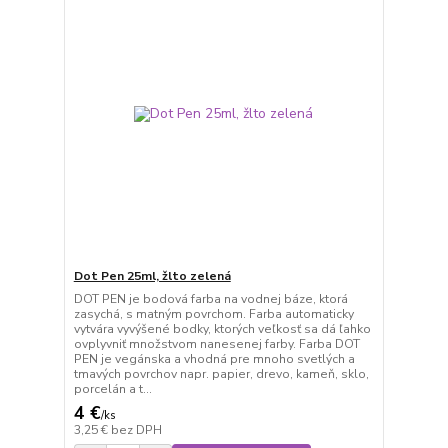
Dot Pen 25ml, žlto zelená
DOT PEN je bodová farba na vodnej báze, ktorá
zasychá, s matným povrchom. Farba automaticky
vytvára vyvýšené bodky, ktorých veľkosť sa dá ľahko
ovplyvniť množstvom nanesenej farby. Farba DOT
PEN je vegánska a vhodná pre mnoho svetlých a
tmavých povrchov napr. papier, drevo, kameň, sklo,
porcelán a t...
4 €
/
ks
3,25 €
bez DPH