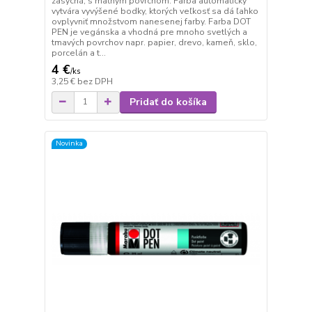
zasychá, s matným povrchom. Farba automaticky
vytvára vyvýšené bodky, ktorých veľkosť sa dá ľahko
ovplyvniť množstvom nanesenej farby. Farba DOT
PEN je vegánska a vhodná pre mnoho svetlých a
tmavých povrchov napr. papier, drevo, kameň, sklo,
porcelán a t...
4 €
/
ks
3,25 €
bez DPH
Pridať do košíka
Novinka