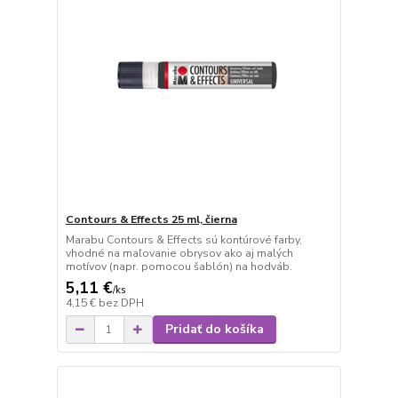
Contours & Effects 25 ml, čierna
Marabu Contours & Effects sú kontúrové farby,
vhodné na maľovanie obrysov ako aj malých
motívov (napr. pomocou šablón) na hodváb.
5,11 €
/
ks
4,15 €
bez DPH
Pridať do košíka