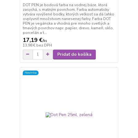
DOT PEN je bodová farba na vodnej báze, ktorá
zasychá, s matným povrchom. Farba automaticky
vytvára vyvýšené bodky, ktorých veľkosť sa dá ľahko
ovplyvniť množstvom nanesenej farby. Farba DOT
PEN je vegánska a vhodná pre mnoho svetlých a
tmavých povrchov napr. papier, drevo, kameň, sklo,
porcelán a t...
17,19 €
/
ks
13,98 €
bez DPH
Pridať do košíka
Novinka