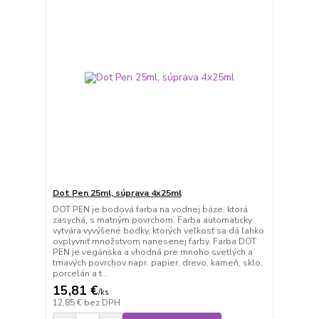
Dot Pen 25ml, súprava 4x25ml
DOT PEN je bodová farba na vodnej báze, ktorá
zasychá, s matným povrchom. Farba automaticky
vytvára vyvýšené bodky, ktorých veľkosť sa dá ľahko
ovplyvniť množstvom nanesenej farby. Farba DOT
PEN je vegánska a vhodná pre mnoho svetlých a
tmavých povrchov napr. papier, drevo, kameň, sklo,
porcelán a t...
15,81 €
/
ks
12,85 €
bez DPH