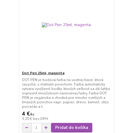
Dot Pen 25ml, magenta
DOT PEN je bodová farba na vodnej báze, ktorá
zasychá, s matným povrchom. Farba automaticky
vytvára vyvýšené bodky, ktorých veľkosť sa dá ľahko
ovplyvniť množstvom nanesenej farby. Farba DOT
PEN je vegánska a vhodná pre mnoho svetlých a
tmavých povrchov napr. papier, drevo, kameň, sklo,
porcelán a t...
4 €
/
ks
3,25 €
bez DPH
Pridať do košíka