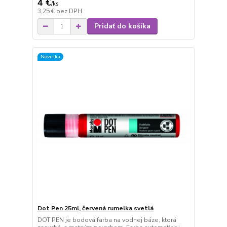
4 €
/
ks
3,25 €
bez DPH
Pridať do košíka
Novinka
Dot Pen 25ml, červená rumelka svetlá
DOT PEN je bodová farba na vodnej báze, ktorá