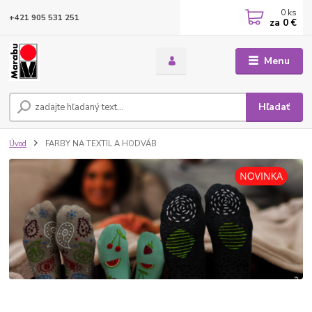
0
ks
+421 905 531 251
za
0 €
Menu
Hľadať
Úvod
FARBY NA TEXTIL A HODVÁB