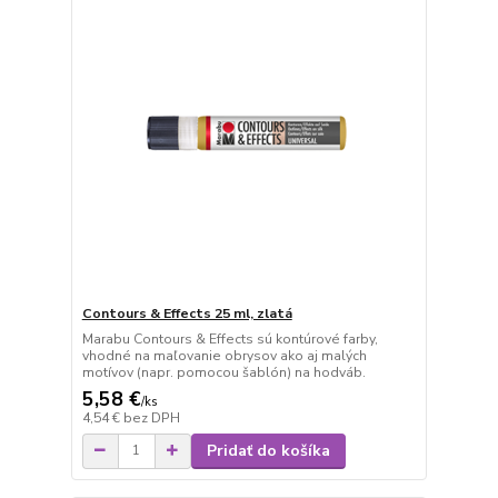
Contours & Effects 25 ml, zlatá
Marabu Contours & Effects sú kontúrové farby,
vhodné na maľovanie obrysov ako aj malých
motívov (napr. pomocou šablón) na hodváb.
5,58 €
/
ks
4,54 €
bez DPH
Pridať do košíka