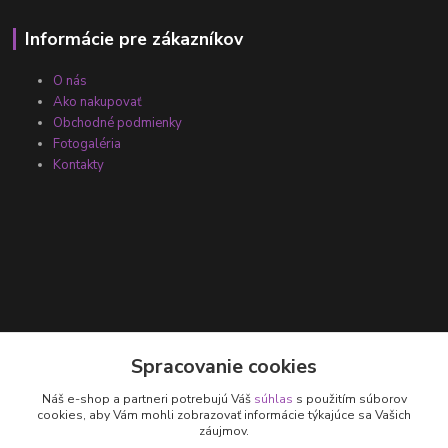
Informácie pre zákazníkov
O nás
Ako nakupovať
Obchodné podmienky
Fotogaléria
Kontakty
Kontakty
Spracovanie cookies
Náš e-shop a partneri potrebujú Váš
súhlas
s použitím súborov
+421 905 531 251
cookies, aby Vám mohli zobrazovať informácie týkajúce sa Vašich
záujmov.