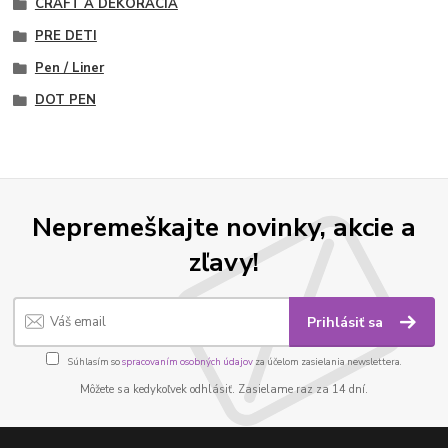
CRAFT A DEKORÁCIA
PRE DETI
Pen / Liner
DOT PEN
Nepremeškajte novinky, akcie a
zľavy!
Prihlásiť sa
Súhlasím so
spracovaním osobných údajov
za účelom zasielania newslettera.
Môžete sa kedykoľvek odhlásiť. Zasielame raz za 14 dní.