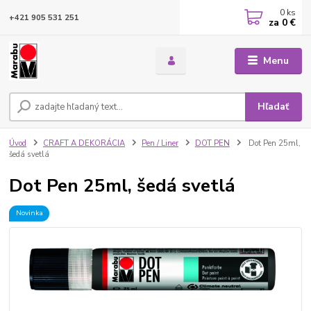
0
ks
+421 905 531 251
za
0 €
Menu
Hľadať
Úvod
CRAFT A DEKORÁCIA
Pen / Liner
DOT PEN
Dot Pen 25ml,
šedá svetlá
Dot Pen 25ml, šedá svetlá
Novinka