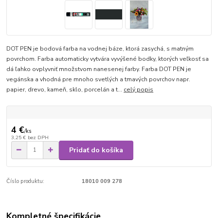
DOT PEN je bodová farba na vodnej báze, ktorá zasychá, s matným
povrchom. Farba automaticky vytvára vyvýšené bodky, ktorých veľkosť sa
dá ľahko ovplyvniť množstvom nanesenej farby. Farba DOT PEN je
vegánska a vhodná pre mnoho svetlých a tmavých povrchov napr.
papier, drevo, kameň, sklo, porcelán a t...
celý popis
4 €
/
ks
3,25 €
bez DPH
Pridať do košíka
Číslo produktu:
18010 009 278
Kompletné špecifikácie