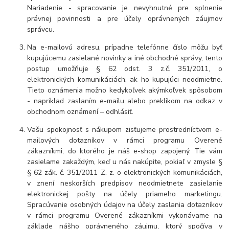
Nariadenie - spracovanie je nevyhnutné pre splnenie
právnej povinnosti a pre účely oprávnených záujmov
správcu.
Na e-mailovú adresu, prípadne telefónne číslo môžu byť
kupujúcemu zasielané novinky a iné obchodné správy, tento
postup umožňuje § 62 odst. 3 z.č. 351/2011, o
elektronických komunikáciách, ak ho kupujúci neodmietne.
Tieto oznámenia možno kedykoľvek akýmkoľvek spôsobom
- napríklad zaslaním e-mailu alebo preklikom na odkaz v
obchodnom oznámení – odhlásiť.
Vašu spokojnosť s nákupom zisťujeme prostredníctvom e-
mailových dotazníkov v rámci programu Overené
zákazníkmi, do ktorého je náš e-shop zapojený. Tie vám
zasielame zakaždým, keď u nás nakúpite, pokiaľ v zmysle §
§ 62 zák. č. 351/2011 Z. z. o elektronických komunikáciách,
v znení neskorších predpisov neodmietnete zasielanie
elektronickej pošty na účely priameho marketingu.
Spracúvanie osobných údajov na účely zaslania dotazníkov
v rámci programu Overené zákazníkmi vykonávame na
základe nášho oprávneného záujmu, ktorý spočíva v