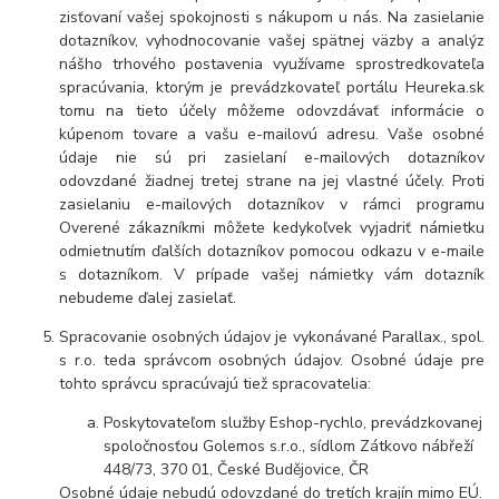
zisťovaní vašej spokojnosti s nákupom u nás. Na zasielanie
dotazníkov, vyhodnocovanie vašej spätnej väzby a analýz
nášho trhového postavenia využívame sprostredkovateľa
spracúvania, ktorým je prevádzkovateľ portálu Heureka.sk
tomu na tieto účely môžeme odovzdávať informácie o
kúpenom tovare a vašu e-mailovú adresu. Vaše osobné
údaje nie sú pri zasielaní e-mailových dotazníkov
odovzdané žiadnej tretej strane na jej vlastné účely. Proti
zasielaniu e-mailových dotazníkov v rámci programu
Overené zákazníkmi môžete kedykoľvek vyjadriť námietku
odmietnutím ďalších dotazníkov pomocou odkazu v e-maile
s dotazníkom. V prípade vašej námietky vám dotazník
nebudeme ďalej zasielať.
Spracovanie osobných údajov je vykonávané Parallax., spol.
s r.o. teda správcom osobných údajov. Osobné údaje pre
tohto správcu spracúvajú tiež spracovatelia:
Poskytovateľom služby Eshop-rychlo, prevádzkovanej
spoločnosťou Golemos s.r.o., sídlom Zátkovo nábřeží
448/73, 370 01, České Budějovice, ČR
Osobné údaje nebudú odovzdané do tretích krajín mimo EÚ.