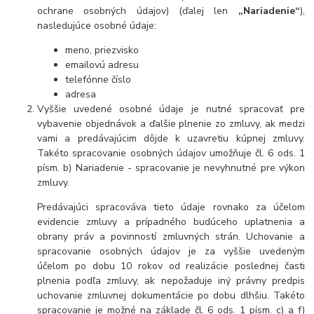
ochrane osobných údajov) (ďalej len
„Nariadenie“
),
nasledujúce osobné údaje:
meno, priezvisko
emailovú adresu
telefónne číslo
adresa
Vyššie uvedené osobné údaje je nutné spracovať pre
vybavenie objednávok a ďalšie plnenie zo zmluvy, ak medzi
vami a predávajúcim dôjde k uzavretiu kúpnej zmluvy.
Takéto spracovanie osobných údajov umožňuje čl. 6 ods. 1
písm. b) Nariadenie - spracovanie je nevyhnutné pre výkon
zmluvy.
Predávajúci spracováva tieto údaje rovnako za účelom
evidencie zmluvy a prípadného budúceho uplatnenia a
obrany práv a povinností zmluvných strán. Uchovanie a
spracovanie osobných údajov je za vyššie uvedeným
účelom po dobu 10 rokov od realizácie poslednej časti
plnenia podľa zmluvy, ak nepožaduje iný právny predpis
uchovanie zmluvnej dokumentácie po dobu dlhšiu. Takéto
spracovanie je možné na základe čl. 6 ods. 1 písm. c) a f)