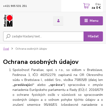
0
ks
+421 905 531 251
za
0 €
Menu
Hľadať
Úvod
Ochrana osobných údajov
Ochrana osobných údajov
Spoločnosť Parallax, spol. s r.o., so sídlom v Bratislave,
Fedinova 1, IČO 46352279, zapísaná na OR Okresného
súdu v Bratislava I., oddiel Sro., vložka 75805/B (ďalej len
„predávajúci“
alebo
„správca“
) spracováva v zmysle
nariadenia Európskeho parlamentu a Rady (EÚ) č. 2016/679
o ochrane fyzických osôb v súvislosti so spracovaním
osobných údajov a o voľnom pohybe týchto údajov a o
zrušení smernice 95/46/ES (všeobecné nariadenie o