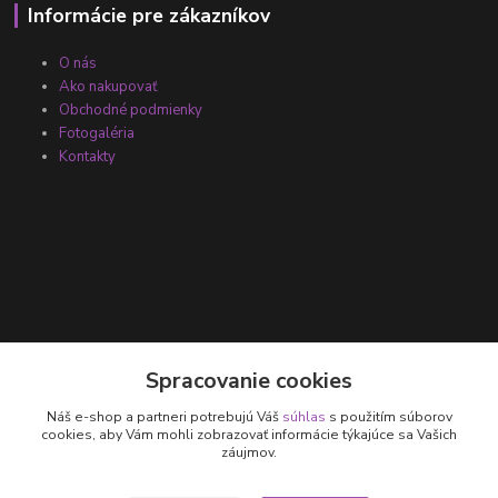
Informácie pre zákazníkov
O nás
Ako nakupovať
Obchodné podmienky
Fotogaléria
Kontakty
Kontakty
Spracovanie cookies
Náš e-shop a partneri potrebujú Váš
súhlas
s použitím súborov
+421 905 531 251
cookies, aby Vám mohli zobrazovať informácie týkajúce sa Vašich
záujmov.
info@parallax.sk