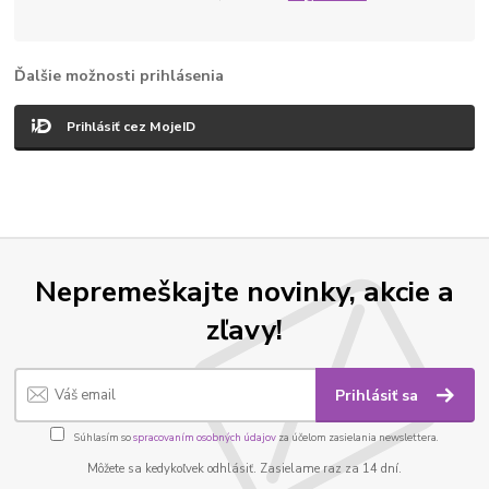
Ďalšie možnosti prihlásenia
Prihlásiť cez MojeID
Nepremeškajte novinky, akcie a
zľavy!
Prihlásiť sa
Súhlasím so
spracovaním osobných údajov
za účelom zasielania newslettera.
Môžete sa kedykoľvek odhlásiť. Zasielame raz za 14 dní.