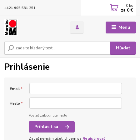
0
ks
+421 905 531 251
za
0 €
Menu
Hľadať
Prihlásenie
Email
*
Heslo
*
Poslať zabudnuté heslo
Prihlásiť sa
Zatiaľ nemám účet, chcem sa
Registrovať