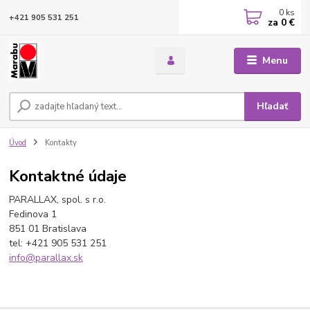
0
ks
+421 905 531 251
za
0 €
Menu
Hľadať
Úvod
Kontakty
Kontaktné údaje
PARALLAX, spol. s r.o.
Fedinova 1
851 01 Bratislava
tel: +421 905 531 251
info@parallax.sk