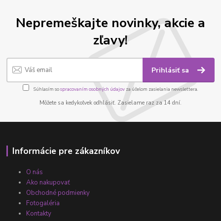
Nepremeškajte novinky, akcie a
zľavy!
Prihlásiť sa
Súhlasím so
spracovaním osobných údajov
za účelom zasielania newslettera.
Môžete sa kedykoľvek odhlásiť. Zasielame raz za 14 dní.
Informácie pre zákazníkov
O nás
Ako nakupovať
Obchodné podmienky
Fotogaléria
Kontakty