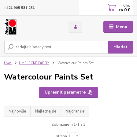
0
ks
+421 905 531 251
za
0 €
Menu
Hľadať
Úvod
UMELECKÉ FARBY
Watercolour Paints Set
Watercolour Paints Set
Upresniť parametre
Najnovšie
Najlacnejšie
Najdrahšie
Zobrazujem 1-1 z 1
strana
z 1