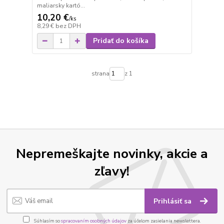
maliarsky kartó...
10,20 €
/
ks
8,29 €
bez DPH
Pridať do košíka
strana
z 1
Nepremeškajte novinky, akcie a
zľavy!
Prihlásiť sa
Súhlasím so
spracovaním osobných údajov
za účelom zasielania newslettera.