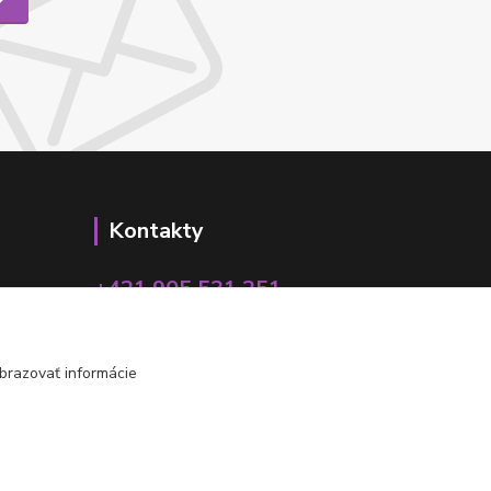
Kontakty
+421 905 531 251
info@parallax.sk
brazovať informácie