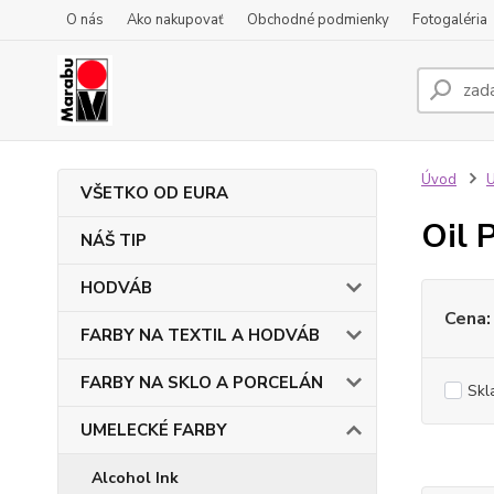
O nás
Ako nakupovať
Obchodné podmienky
Fotogaléria
Úvod
VŠETKO OD EURA
Oil 
NÁŠ TIP
HODVÁB
Cena:
FARBY NA TEXTIL A HODVÁB
FARBY NA SKLO A PORCELÁN
Skl
UMELECKÉ FARBY
Alcohol Ink