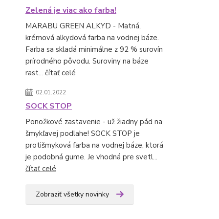
Zelená je viac ako farba!
MARABU GREEN ALKYD - Matná,
krémová alkydová farba na vodnej báze.
Farba sa skladá minimálne z 92 % surovín
prírodného pôvodu. Suroviny na báze
rast...
čítať celé
02.01.2022
SOCK STOP
Ponožkové zastavenie - už žiadny pád na
šmykľavej podlahe! SOCK STOP je
protišmyková farba na vodnej báze, ktorá
je podobná gume. Je vhodná pre svetl...
čítať celé
Zobraziť všetky novinky