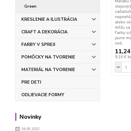
Marabu O
Green
olejovýc
začiatoč
nepriehľ
KRESLENIE A ILUSTRÁCIA
alebo ol
môžu sa 
CRAFT A DEKORÁCIA
Farby sc
jasne ma
vod...
FARBY V SPREJI
11,24
POMÔCKY NA TVORENIE
9,14 €
b
MATERIÁL NA TVORENIE
PRE DETI
ODLIEVACIE FORMY
Novinky
26.05.2022