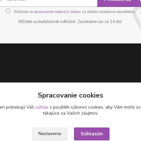
Súhlasím so
spracovaním osobných údajov
za účelom zasielania newslettera.
Môžete sa kedykoľvek odhlásiť. Zasielame raz za 14 dní.
Spracovanie cookies
eri potrebujú Váš
súhlas
s použitím súborov cookies, aby Vám mohli zo
týkajúce sa Vašich záujmov.
Súhlasím
Nastavenia