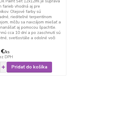
il Paint Set 12x12ml je súprava
h farieb vhodná aj pre
níkov. Olejové farby sú
adné, riediteľné terpentínom
ejom, môžu sa navzájom miešať a
nanášať aj pomocou špachtle.
hnú cca 10 dní a po zaschnutí sú
tné, svetlostále a odolné voči
 €
/
ks
ez DPH
Pridať do košíka