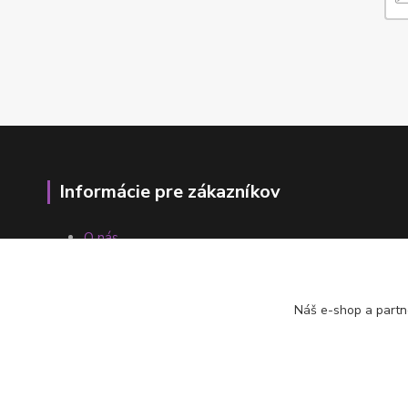
Informácie pre zákazníkov
O nás
Ako nakupovať
Obchodné podmienky
Fotogaléria
Náš e-shop a partn
Kontakty