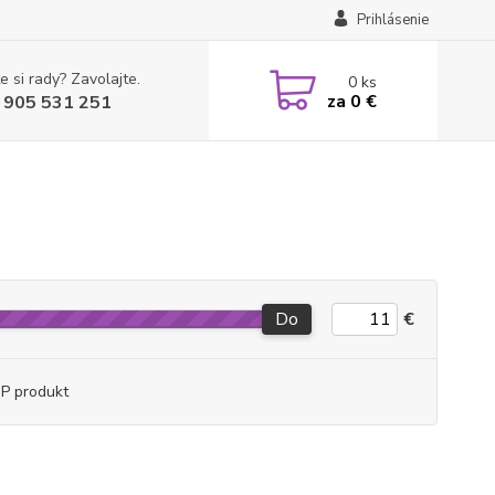
Prihlásenie
e si rady? Zavolajte.
0
ks
za
0 €
 905 531 251
Do
€
P produkt