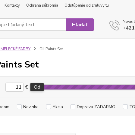
Kontakty
Ochrana súkromia
Odstúpenie od zmluvy tu
Neviet
Hľadať
+421
UMELECKÉ FARBY
Oil Paints Set
Paints Set
€
Od
adom
Novinka
Akcia
Doprava ZADARMO
TO