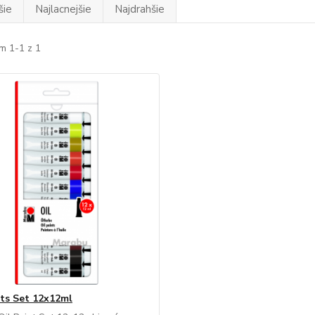
šie
Najlacnejšie
Najdrahšie
m 1-1 z 1
nts Set 12x12ml