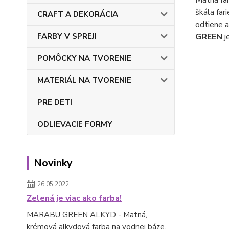
Matná far
škála far
CRAFT A DEKORÁCIA
odtiene a
FARBY V SPREJI
GREEN
j
POMÔCKY NA TVORENIE
MATERIÁL NA TVORENIE
PRE DETI
ODLIEVACIE FORMY
Novinky
26.05.2022
Zelená je viac ako farba!
MARABU GREEN ALKYD - Matná,
krémová alkydová farba na vodnej báze.