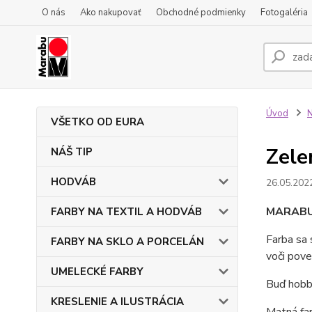
O nás
Ako nakupovať
Obchodné podmienky
Fotogaléria
Úvod
N
VŠETKO OD EURA
Zele
NÁŠ TIP
HODVÁB
26.05.202
MARABU
FARBY NA TEXTIL A HODVÁB
Farba sa 
FARBY NA SKLO A PORCELÁN
voči pove
UMELECKÉ FARBY
Buď hobby
KRESLENIE A ILUSTRÁCIA