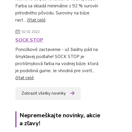
Farba sa skladá minimálne z 92 % surovín
prírodného pôvodu. Suroviny na báze
rast...
čítať celé
02.01.2022
SOCK STOP
Ponožkové zastavenie - už žiadny pád na
šmykľavej podlahe! SOCK STOP je
protišmyková farba na vodnej báze, ktorá
je podobná gume. Je vhodná pre svetl...
čítať celé
Zobraziť všetky novinky
Nepremeškajte novinky, akcie
a zľavy!