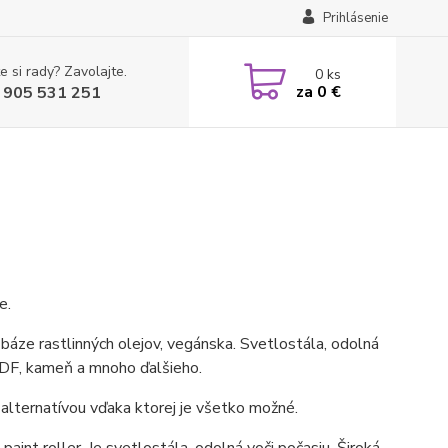
Prihlásenie
e si rady? Zavolajte.
0
ks
za
0 €
 905 531 251
ze.
báze rastlinných olejov, vegánska. Svetlostála, odolná
MDF, kameň a mnoho ďalšieho.
alternatívou vďaka ktorej je všetko možné.