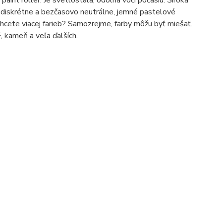
nt roller. Je svetlostála, odolná voči počasiu. Široká
, diskrétne a bezčasovo neutrálne, jemné pastelové
Chcete viacej farieb? Samozrejme, farby môžu byť miešať.
, kameň a veľa ďalších.