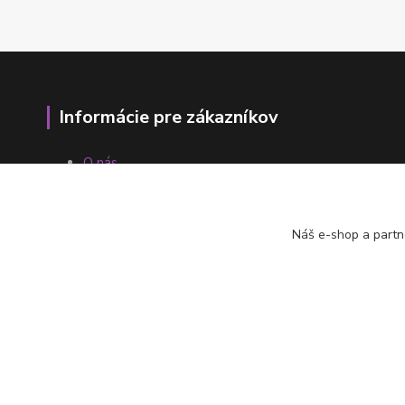
Informácie pre zákazníkov
O nás
Ako nakupovať
Obchodné podmienky
Fotogaléria
Náš e-shop a partn
Kontakty