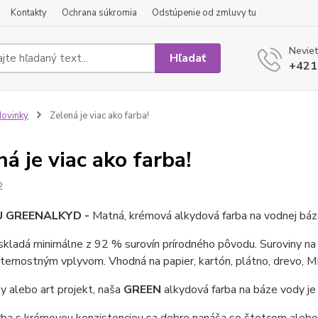
Kontakty
Ochrana súkromia
Odstúpenie od zmluvy tu
Neviet
Hľadať
+421
ovinky
Zelená je viac ako farba!
ná je viac ako farba!
2
 GREEN
ALKYD -
Matná, krémová alkydová farba na vodnej bá
skladá minimálne z 92 % surovín prírodného pôvodu. Suroviny na 
ternostným vplyvom. Vhodná na papier, kartón, plátno, drevo, 
 alebo art projekt, naša
GREEN
alkydová farba na báze vody je 