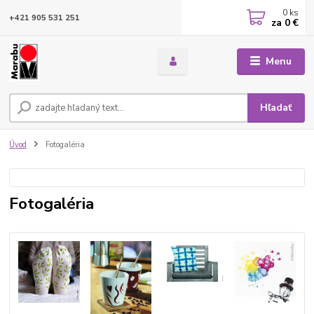
0
ks
+421 905 531 251
za
0 €
Menu
Hľadať
Úvod
Fotogaléria
Fotogaléria