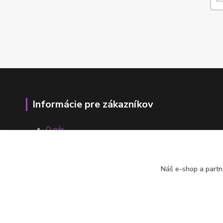
Informácie pre zákazníkov
O nás
Ako nakupovať
Obchodné podmienky
Fotogaléria
Náš e-shop a partn
Kontakty