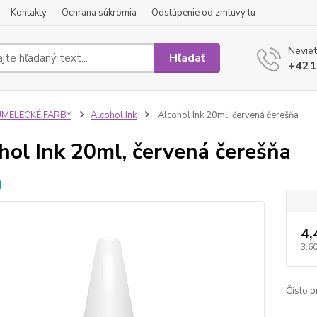
Kontakty
Ochrana súkromia
Odstúpenie od zmluvy tu
Neviet
Hľadať
+421
UMELECKÉ FARBY
Alcohol Ink
Alcohol Ink 20ml, červená čerešňa
hol Ink 20ml, červená čerešňa
4,
3,60
Číslo p