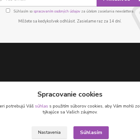
Súhlasím so
spracovaním osobných údajov
za účelom zasielania newslettera.
Môžete sa kedykoľvek odhlásiť. Zasielame raz za 14 dní.
Spracovanie cookies
eri potrebujú Váš
súhlas
s použitím súborov cookies, aby Vám mohli zo
týkajúce sa Vašich záujmov.
Súhlasím
Nastavenia