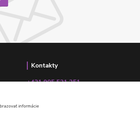
Kontakty
+421 905 531 251
info@parallax.sk
brazovať informácie