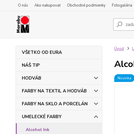
O nás
Ako nakupovať
Obchodné podmienky
Fotogaléria
Úvod
VŠETKO OD EURA
Alco
NÁŠ TIP
HODVÁB
Novinka
FARBY NA TEXTIL A HODVÁB
FARBY NA SKLO A PORCELÁN
UMELECKÉ FARBY
Alcohol Ink