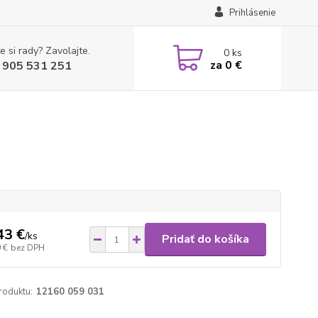
Prihlásenie
e si rady? Zavolajte.
0
ks
za
0 €
 905 531 251
43 €
/
ks
Pridať do košíka
 €
bez DPH
roduktu:
12160 059 031