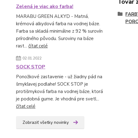
Tovar 
Zelená je viac ako farba!
FARB
MARABU GREEN ALKYD - Matná,
PORC
krémová alkydová farba na vodnej báze.
Farba sa skladá minimálne z 92 % surovín
prírodného pôvodu. Suroviny na báze
rast...
čítať celé
02.01.2022
SOCK STOP
Ponožkové zastavenie - už žiadny pád na
šmykľavej podlahe! SOCK STOP je
protišmyková farba na vodnej báze, ktorá
je podobná gume. Je vhodná pre svetl...
čítať celé
Zobraziť všetky novinky