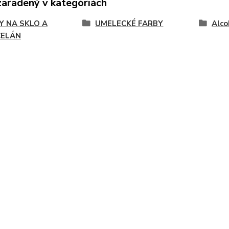
zaradený v kategóriách
Y NA SKLO A
UMELECKÉ FARBY
Alco
ELÁN