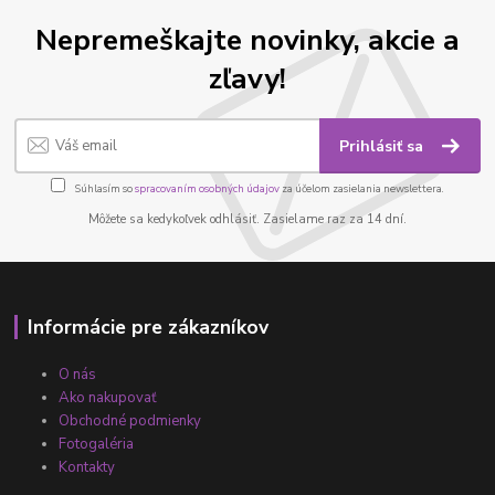
Nepremeškajte novinky, akcie a
zľavy!
Prihlásiť sa
Súhlasím so
spracovaním osobných údajov
za účelom zasielania newslettera.
Môžete sa kedykoľvek odhlásiť. Zasielame raz za 14 dní.
Informácie pre zákazníkov
O nás
Ako nakupovať
Obchodné podmienky
Fotogaléria
Kontakty