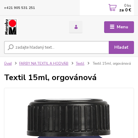
0
ks
+421 905 531 251
za
0 €
Menu
Hľadať
Úvod
FARBY NA TEXTIL A HODVÁB
Textil
Textil 15ml, orgovánová
Textil 15ml, orgovánová