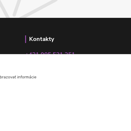
Kontakty
+421 905 531 251
info@parallax.sk
brazovať informácie
Vytvorené na
Eshop-rychlo.sk