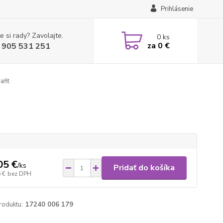
Prihlásenie
e si rady? Zavolajte.
0
ks
za
0 €
 905 531 251
afit
05 €
/
ks
Pridať do košíka
 €
bez DPH
roduktu:
17240 006 179