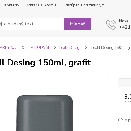
Kontakty
Ochrana súkromia
Odstúpenie od zmluvy tu
Neviet
Hľadať
+421
FARBY NA TEXTIL A HODVÁB
Textil Design
Textil Desing 150ml, gr
il Desing 150ml, grafit
9,
7,36
Číslo p