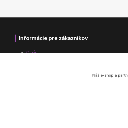
Informácie pre zákazníkov
O nás
Ako nakupovať
Obchodné podmienky
Fotogaléria
Náš e-shop a partn
Kontakty