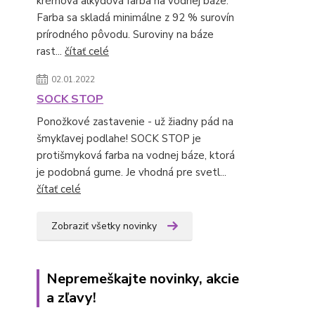
krémová alkydová farba na vodnej báze.
Farba sa skladá minimálne z 92 % surovín
prírodného pôvodu. Suroviny na báze
rast...
čítať celé
02.01.2022
SOCK STOP
Ponožkové zastavenie - už žiadny pád na
šmykľavej podlahe! SOCK STOP je
protišmyková farba na vodnej báze, ktorá
je podobná gume. Je vhodná pre svetl...
čítať celé
Zobraziť všetky novinky
Nepremeškajte novinky, akcie
a zľavy!