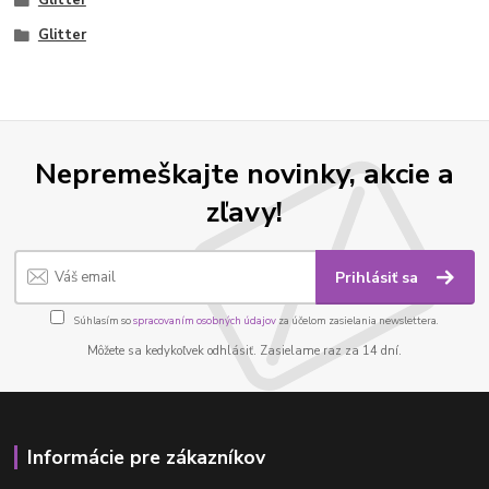
Glitter
Nepremeškajte novinky, akcie a
zľavy!
Prihlásiť sa
Súhlasím so
spracovaním osobných údajov
za účelom zasielania newslettera.
Môžete sa kedykoľvek odhlásiť. Zasielame raz za 14 dní.
Informácie pre zákazníkov