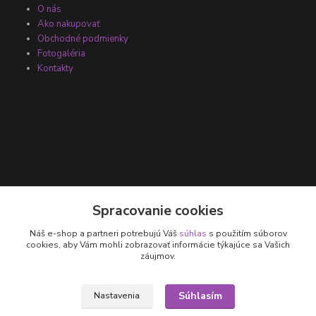
O nás
Ako nakupovať
Obchodné podmienky
Fotogaléria
Kontakty
Kontakty
Spracovanie cookies
Náš e-shop a partneri potrebujú Váš
súhlas
s použitím súborov
+421 905 531 251
cookies, aby Vám mohli zobrazovať informácie týkajúce sa Vašich
záujmov.
info@parallax.sk
Súhlasím
Nastavenia