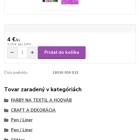
4 €
/
ks
3,25 €
bez DPH
Pridať do košíka
Číslo produktu:
18030 009 533
Tovar zaradený v kategóriách
FARBY NA TEXTIL A HODVÁB
CRAFT A DEKORÁCIA
Pen / Liner
Pen / Liner
Glitter