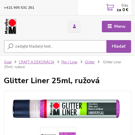
0
ks
+421 905 531 251
za
0 €
Menu
Hľadať
Úvod
CRAFT A DEKORÁCIA
Pen / Liner
Glitter
Glitter Liner
25ml, ružová
Glitter Liner 25ml, ružová