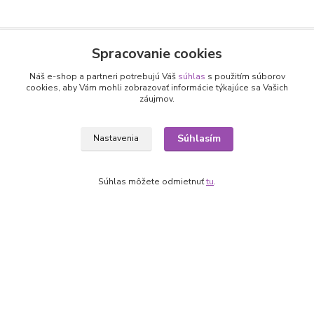
Spracovanie cookies
Nepremeškajte novinky, akcie a
Náš e-shop a partneri potrebujú Váš
súhlas
s použitím súborov
zľavy!
cookies, aby Vám mohli zobrazovať informácie týkajúce sa Vašich
záujmov.
Prihlásiť sa
Súhlasím
Nastavenia
Súhlasím so
spracovaním osobných údajov
za účelom zasielania newslettera.
Môžete sa kedykoľvek odhlásiť. Zasielame raz za 14 dní.
Súhlas môžete odmietnuť
tu
.
Informácie pre zákazníkov
O nás
Ako nakupovať
Obchodné podmienky