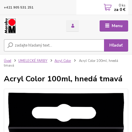
0
ks
+421 905 531 251
za
0 €
Menu
Hľadať
Úvod
UMELECKÉ FARBY
Acryl Color
Acryl Color 100ml, hnedá
tmavá
Acryl Color 100ml, hnedá tmavá