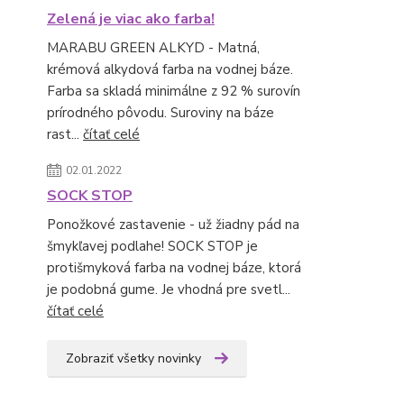
Zelená je viac ako farba!
MARABU GREEN ALKYD - Matná,
krémová alkydová farba na vodnej báze.
Farba sa skladá minimálne z 92 % surovín
prírodného pôvodu. Suroviny na báze
rast...
čítať celé
02.01.2022
SOCK STOP
Ponožkové zastavenie - už žiadny pád na
šmykľavej podlahe! SOCK STOP je
protišmyková farba na vodnej báze, ktorá
je podobná gume. Je vhodná pre svetl...
čítať celé
Zobraziť všetky novinky