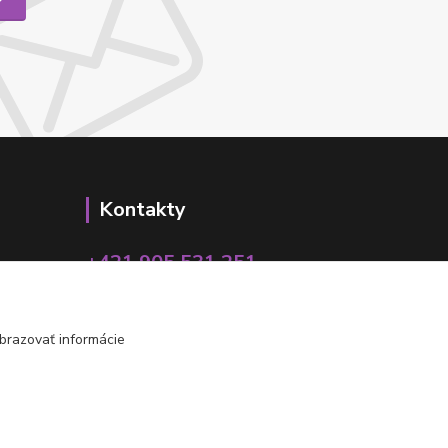
Kontakty
+421 905 531 251
info@parallax.sk
brazovať informácie