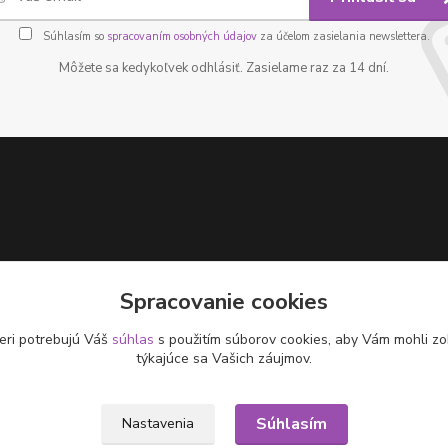
Súhlasím so
spracovaním osobných údajov
za účelom zasielania newslettera.
Môžete sa kedykoľvek odhlásiť. Zasielame raz za 14 dní.
Spracovanie cookies
eri potrebujú Váš
súhlas
s použitím súborov cookies, aby Vám mohli zo
týkajúce sa Vašich záujmov.
Súhlasím
Nastavenia