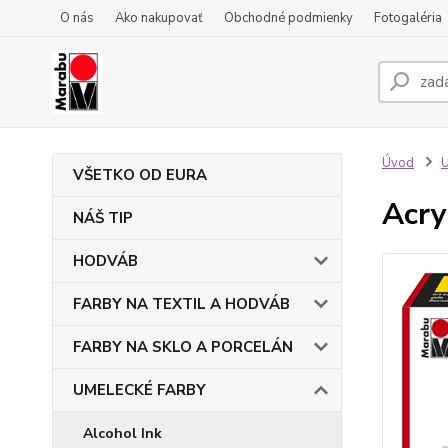
O nás
Ako nakupovať
Obchodné podmienky
Fotogaléria
Úvod
VŠETKO OD EURA
Acry
NÁŠ TIP
HODVÁB
FARBY NA TEXTIL A HODVÁB
FARBY NA SKLO A PORCELÁN
UMELECKÉ FARBY
Alcohol Ink