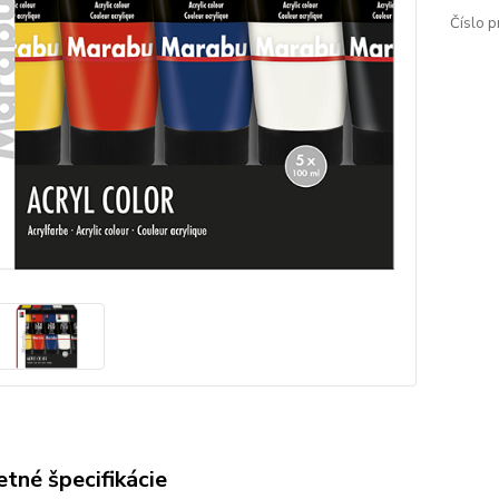
Číslo p
tné špecifikácie