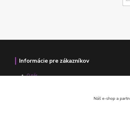
Informácie pre zákazníkov
O nás
Ako nakupovať
Obchodné podmienky
Fotogaléria
Náš e-shop a partn
Kontakty