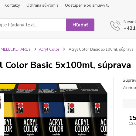
Kontakty
Ochrana súkromia
Odstúpenie od zmluvy tu
Neviet
Hľadať
+421
UMELECKÉ FARBY
Acryl Color
Acryl Color Basic 5x100ml, súprava
l Color Basic 5x100ml, súprava
Súprav
Zinnob
15
12,