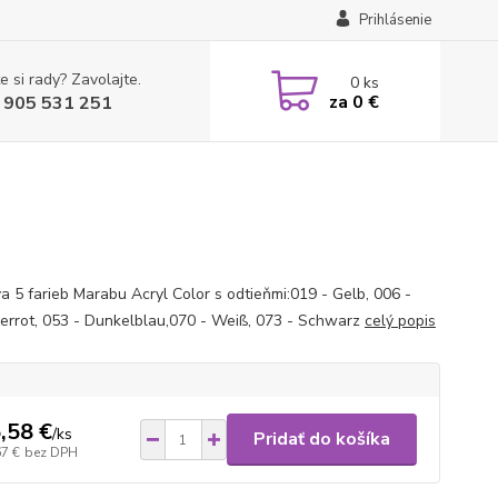
Prihlásenie
e si rady? Zavolajte.
0
ks
za
0 €
 905 531 251
a 5 farieb Marabu Acryl Color s odtieňmi:019 - Gelb, 006 -
errot, 053 - Dunkelblau,070 - Weiß, 073 - Schwarz
celý popis
,58 €
/
ks
Pridať do košíka
67 €
bez DPH