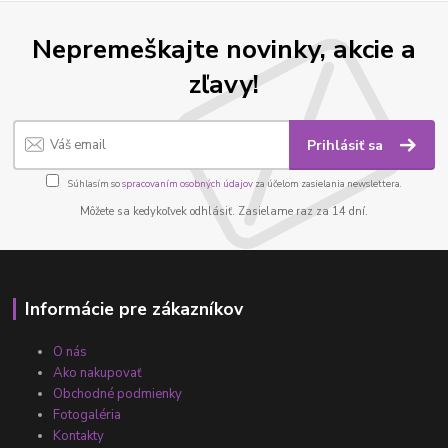
Nepremeškajte novinky, akcie a
zľavy!
Prihlásiť sa
Súhlasím so
spracovaním osobných údajov
za účelom zasielania newslettera.
Môžete sa kedykoľvek odhlásiť. Zasielame raz za 14 dní.
Informácie pre zákazníkov
O nás
Ako nakupovať
Obchodné podmienky
Fotogaléria
Kontakty