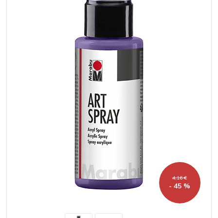
4,16 €
- 45 %