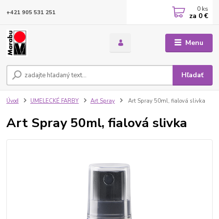
0
ks
+421 905 531 251
za
0 €
Menu
Hľadať
Úvod
UMELECKÉ FARBY
Art Spray
Art Spray 50ml, fialová slivka
Art Spray 50ml, fialová slivka