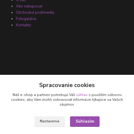
Ako nakupovať
Obchodné podmienky
Fotogaléria
Kontakty
Kontakty
Spracovanie cookies
Náš e-shop a partneri potrebujú Váš
súhlas
s použitím súborov
+421 905 531 251
cookies, aby Vám mohli zobrazovať informácie týkajúce sa Vašich
záujmov.
info@parallax.sk
Súhlasím
Nastavenia