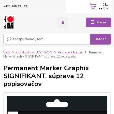
0
ks
+421 905 531 251
za
0 €
Menu
Hľadať
Úvod
KRESLENIE A ILUSTRÁCIA
Permanent Marker
Permanent
Marker Graphix SIGNIFIKANT, súprava 12 popisovačov
Permanent Marker Graphix
SIGNIFIKANT, súprava 12
popisovačov