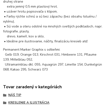
druhej strane
extra jemný 0,5 mm plastový hrot,
• uzáver hrotu popisovača s klipom,
• Farby rýchle schnú a sú bez zápachu (bez obsahu toluénu /
xylénu),
• Sú vode a oteru odolné na mnohých svetlých podkladoch, napr.
fotografie, plasty,
drevo, kameň, kov a sklo,
• Ideálne pre ilustrovanie, náčrty, finalizáciu kresieb atď.
Permanent Marker Graphix s odtieňmi:
Gelb 019, Orange 013, Kirschrot 031, Himbeere 131, Pflaume
139, Mittelblau 052,
Ultramarinblau dkl. 055, Aquagrün 297, Limette 154, Dunkelgrün
068, Kakao 295, Schwarz 073
Tovar zaradený v kategóriách
NÁŠ TIP
KRESLENIE A ILUSTRÁCIA