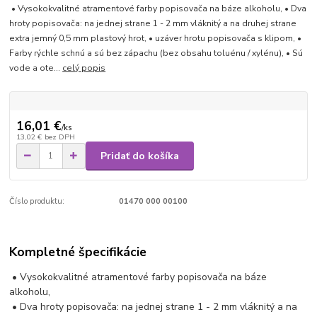
• Vysokokvalitné atramentové farby popisovača na báze alkoholu, • Dva
hroty popisovača: na jednej strane 1 - 2 mm vláknitý a na druhej strane
extra jemný 0,5 mm plastový hrot, • uzáver hrotu popisovača s klipom, •
Farby rýchle schnú a sú bez zápachu (bez obsahu toluénu / xylénu), • Sú
vode a ote...
celý popis
16,01 €
/
ks
13,02 €
bez DPH
Pridať do košíka
Číslo produktu:
01470 000 00100
Kompletné špecifikácie
• Vysokokvalitné atramentové farby popisovača na báze
alkoholu,
• Dva hroty popisovača: na jednej strane 1 - 2 mm vláknitý a na