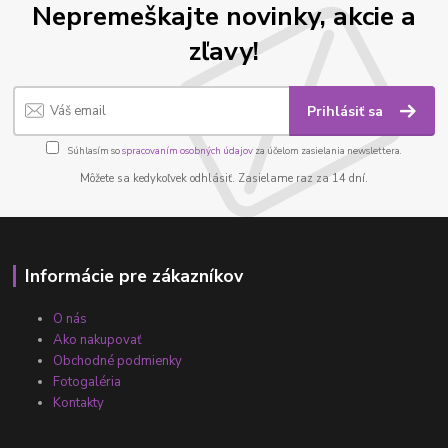
Nepremeškajte novinky, akcie a
zľavy!
Prihlásiť sa
Súhlasím so
spracovaním osobných údajov
za účelom zasielania newslettera.
Môžete sa kedykoľvek odhlásiť. Zasielame raz za 14 dní.
Informácie pre zákazníkov
O nás
Ako nakupovať
Obchodné podmienky
Fotogaléria
Kontakty