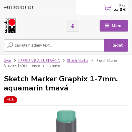
0
ks
+421 905 531 251
za
0 €
Menu
Hľadať
Úvod
KRESLENIE A ILUSTRÁCIA
Sketch Marker
Sketch Marker
Graphix 1-7mm, aquamarin tmavá
Sketch Marker Graphix 1-7mm,
aquamarin tmavá
Akcia