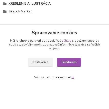
KRESLENIE A ILUSTRÁCIA
Sketch Marker
Spracovanie cookies
Nepremeškajte novinky, akcie a
Náš e-shop a partneri potrebujú Váš
súhlas
s použitím súborov
cookies, aby Vám mohli zobrazovať informácie týkajúce sa Vašich
záujmov.
zľavy!
Súhlasím
Nastavenia
Prihlásiť sa
Súhlasím so
spracovaním osobných údajov
za účelom zasielania newslettera.
Súhlas môžete odmietnuť
tu
.
Môžete sa kedykoľvek odhlásiť. Zasielame raz za 14 dní.
Informácie pre zákazníkov